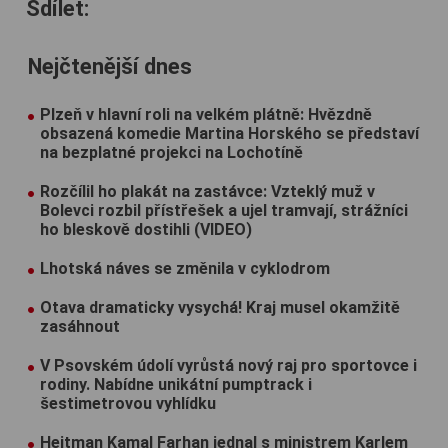
Sdílet:
Nejčtenější dnes
Plzeň v hlavní roli na velkém plátně: Hvězdně
obsazená komedie Martina Horského se představí
na bezplatné projekci na Lochotíně
Rozčílil ho plakát na zastávce: Vzteklý muž v
Bolevci rozbil přístřešek a ujel tramvají, strážníci
ho bleskově dostihli (VIDEO)
Lhotská náves se změnila v cyklodrom
Otava dramaticky vysychá! Kraj musel okamžitě
zasáhnout
V Psovském údolí vyrůstá nový raj pro sportovce i
rodiny. Nabídne unikátní pumptrack i
šestimetrovou vyhlídku
Hejtman Kamal Farhan jednal s ministrem Karlem