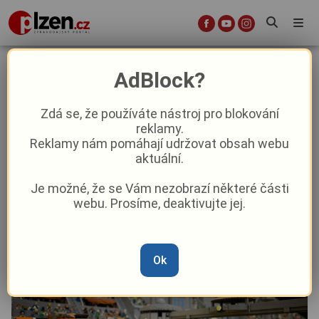
Czech Repubrick na zámku Blatná:
AdBlock?
svět LEGO® fantazie v kouzelném
prostředí
Zdá se, že používáte nástroj pro blokování
reklamy.
Reklamy nám pomáhají udržovat obsah webu
Aktuality
Kultura
aktuální.
Je možné, že se Vám nezobrazí některé části
Od
Komerční sdělení
–
29. 7.
|
12:03
webu. Prosíme, deaktivujte jej.
Ok