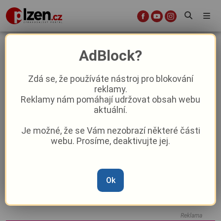
Komunální volby
AdBlock?
Zdá se, že používáte nástroj pro blokování
Souboj o radnice v Plzeňském kraji
reklamy.
odstartoval: Kandidátky jsou podány,
Reklamy nám pomáhají udržovat obsah webu
podílíte se na rozhodování i vy?
aktuální.
(ANKETA)
Je možné, že se Vám nezobrazí některé části
Vojtěch Kuna: Slibujeme, nešetříme!
webu. Prosíme, deaktivujte jej.
Aneb politické programy do
komunálních voleb v Plzni na podzim
2026
Ok
Hnutí ANO má jasno o kandidátovi do
Senátu za obvod Plzeň-město!
Reklama