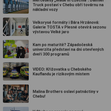
Mercedesy „Made in Czechia“: Daimler
Truck postaví v Chebu obří továrnu na
nákladní vozy
Velkorysé formáty i Bára Hrzánová:
Galerie TOSTA v Plesné otevírá sezonu
výstavou Velké jaro
Kam po maturitě? Západočeská
univerzita představí na dni otevřených
dveří 300 programů
VIDEO: Křižovatka u Chebského
Kauflandu je rizikovým místem
Malina Brothers oslaví patnáctiny v
Chebu!