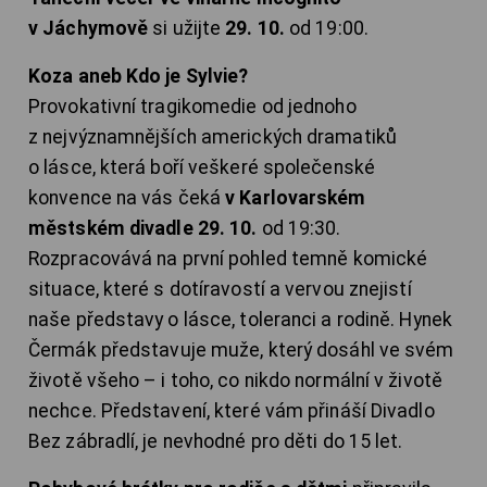
v Jáchymově
si užijte
29. 10.
od 19:00.
Koza aneb Kdo je Sylvie?
Provokativní tragikomedie od jednoho
z nejvýznamnějších amerických dramatiků
o lásce, která boří veškeré společenské
konvence na vás čeká
v Karlovarském
městském divadle 29. 10.
od 19:30.
Rozpracovává na první pohled temně komické
situace, které s dotíravostí a vervou znejistí
naše představy o lásce, toleranci a rodině. Hynek
Čermák představuje muže, který dosáhl ve svém
životě všeho – i toho, co nikdo normální v životě
nechce. Představení, které vám přináší Divadlo
Bez zábradlí, je nevhodné pro děti do 15 let.