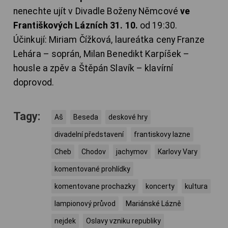
nenechte ujít v Divadle Boženy Němcové
ve
Františkových Lázních 31. 10.
od 19:30.
Účinkují: Miriam Čížková, laureátka ceny Franze
Lehára – soprán, Milan Benedikt Karpíšek –
housle a zpěv a Štěpán Slavík – klavírní
doprovod.
Tagy:
Aš
Beseda
deskové hry
divadelní představení
frantiskovy lazne
Cheb
Chodov
jachymov
Karlovy Vary
komentované prohlídky
komentovane prochazky
koncerty
kultura
lampionový průvod
Mariánské Lázně
nejdek
Oslavy vzniku republiky