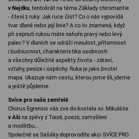
v Nejdku
, tentokrát na téma Základy chiromantie
- čtení z ruky. Jak ruce číst? Co o nás vypovídá
tvar dlaně nebo její linie? A co to znamená, když
při sepnutí rukou máte nahoře pravý nebo levý
palec? V dlaních se odráží minulost, přítomnost
i budoucnost, charakteristika osobnosti
a všechny důležité aspekty života - zdraví,
vztahy, peníze i úspěchy. Ruka je jako životní
mapa. Ukazuje nám cestu, kterou jsme šli, jdeme
a ještě půjdeme.
Svíce pro naše zemřelé
Chorus Egrensis vás zve do kostela sv. Mikuláše
v Aši
na zpěvy z Taizé, poezii, zamyšlení
a modlitbu...
Společně se Sašáky doprovodíte akci SVÍCE PRO