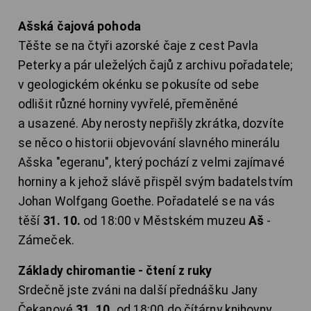
Ašská čajová pohoda
Těšte se na čtyři azorské čaje z cest Pavla
Peterky a pár uleželých čajů z archivu pořadatele;
v geologickém okénku se pokusíte od sebe
odlišit různé horniny vyvřelé, přeměněné
a usazené. Aby nerosty nepřišly zkrátka, dozvíte
se něco o historii objevování slavného minerálu
Ašska "egeranu", který pochází z velmi zajímavé
horniny a k jehož slávě přispěl svým badatelstvím
Johan Wolfgang Goethe. Pořadatelé se na vás
těší
31. 10.
od 18:00 v Městském muzeu
Aš
-
Zámeček.
Základy chiromantie - čtení z ruky
Srdečně jste zváni na další přednášku Jany
Čekanové
31. 10.
od 18:00 do čítárny knihovny