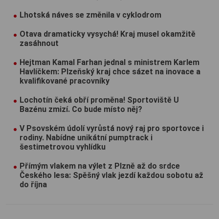
Lhotská náves se změnila v cyklodrom
Otava dramaticky vysychá! Kraj musel okamžitě
zasáhnout
Hejtman Kamal Farhan jednal s ministrem Karlem
Havlíčkem: Plzeňský kraj chce sázet na inovace a
kvalifikované pracovníky
Lochotín čeká obří proměna! Sportoviště U
Bazénu zmizí. Co bude místo něj?
V Psovském údolí vyrůstá nový raj pro sportovce i
rodiny. Nabídne unikátní pumptrack i
šestimetrovou vyhlídku
Přímým vlakem na výlet z Plzně až do srdce
Českého lesa: Spěšný vlak jezdí každou sobotu až
do října