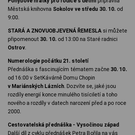
Pohybové hrátky pro rodiče s dětmi
připravila
Městská knihovna
Sokolov ve středu 30. 10.
od
9:00.
STARÁ A ZNOVUOBJEVENÁ ŘEMESLA
si můžete
připomenout
30. 10.
od 13:00 na Staré radnici
Ostrov
.
Numerologie počátku 21. století
Přednáška s fascinujícím tématem začne
30. 10.
od 16:00 v SetKávárně Domu Chopin
v Mariánských Lázních
. Dozvíte se, jaké jsou
rozdíly energií konce minulého tisíciletí a toho
nového a rozdíly v datech narození před a po roce
2000.
Cestovatelská přednáška - Vysočinou západ
Další díl z cyklu přednášek Petra Bořila na vás