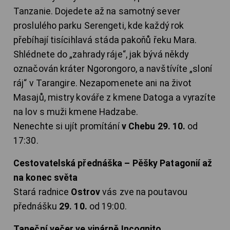
Tanzanie. Dojedete až na samotný sever
proslulého parku Serengeti, kde každý rok
přebíhají tisícihlavá stáda pakoňů řeku Mara.
Shlédnete do „zahrady ráje“, jak bývá někdy
označován kráter Ngorongoro, a navštívíte „sloní
ráj“ v Tarangire. Nezapomenete ani na život
Masajů, mistry kováře z kmene Datoga a vyrazíte
na lov s muži kmene Hadzabe.
Nenechte si ujít promítání
v Chebu 29. 10.
od
17:30.
Cestovatelská přednáška – Pěšky Patagonií až
na konec světa
Stará radnice
Ostrov
vás zve na poutavou
přednášku
29. 10.
od 19:00.
Taneční večer ve vinárně Incognito