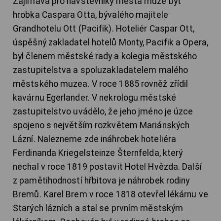
Zajímavá pro návštěvníky města může být
hrobka Caspara Otta, bývalého majitele
Grandhotelu Ott (Pacifik). Hoteliér Caspar Ott,
úspěšný zakladatel hotelů Monty, Pacifik a Opera,
byl členem městské rady a kolegia městského
zastupitelstva a spoluzakladatelem malého
městského muzea. V roce 1885 rovněž zřídil
kavárnu Egerlander. V nekrologu městské
zastupitelstvo uvádělo, že jeho jméno je úzce
spojeno s největším rozkvětem Mariánských
Lázní. Nalezneme zde ináhrobek hoteliéra
Ferdinanda Kriegelsteinze Šternfelda, který
nechal v roce 1819 postavit Hotel Hvězda. Další
z pamětihodností hřbitova je náhrobek rodiny
Bremů. Karel Brem v roce 1818 otevřel lékárnu ve
Starých lázních a stal se prvním městským