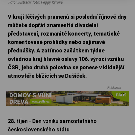
Foto: Ilustrační foto: Peggy Kýrová
V kraji léčivých pramenů si poslední říjnové dny
můžete dopřát znamenitá divadelní
představení, rozmanité koncerty, tematické
komentované prohlídky nebo zajímavé
přednášky. A zatímco začátkem týdne
ovládnou kraj hlavně oslavy 106. výročí vzniku
ČSR, jeho druhá polovina se ponese v klidnější
atmosféře blížících se Dušiček.
Reklama
28. říjen - Den vzniku samostatného
československého státu