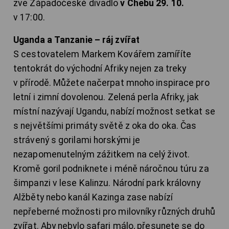
zve Západočeské divadlo
v Chebu 29. 10.
v 17:00.
Uganda a Tanzanie – ráj zvířat
S cestovatelem Markem Kovářem zamíříte
tentokrát do východní Afriky nejen za treky
v přírodě. Můžete načerpat mnoho inspirace pro
letní i zimní dovolenou. Zelená perla Afriky, jak
místní nazývají Ugandu, nabízí možnost setkat se
s největšími primáty světě z oka do oka. Čas
strávený s gorilami horskými je
nezapomenutelným zážitkem na celý život.
Kromě goril podniknete i méně náročnou túru za
šimpanzi v lese Kalinzu. Národní park královny
Alžběty nebo kanál Kazinga zase nabízí
nepřeberné možnosti pro milovníky různých druhů
zvířat. Aby nebylo safari málo, přesunete se do