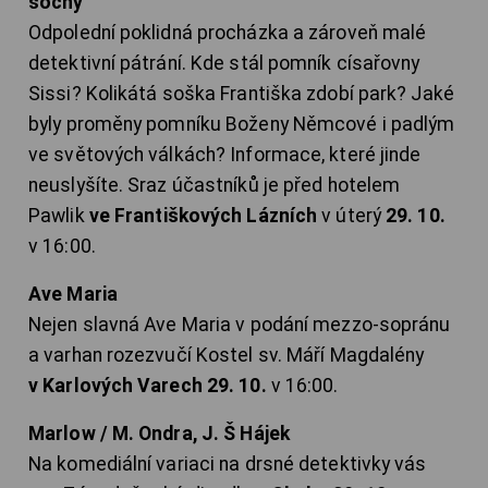
sochy
Odpolední poklidná procházka a zároveň malé
detektivní pátrání. Kde stál pomník císařovny
Sissi? Kolikátá soška Františka zdobí park? Jaké
byly proměny pomníku Boženy Němcové i padlým
ve světových válkách? Informace, které jinde
neuslyšíte. Sraz účastníků je před hotelem
Pawlik
ve Františkových Lázních
v úterý
29. 10.
v 16:00.
Ave Maria
Nejen slavná Ave Maria v podání mezzo-sopránu
a varhan rozezvučí Kostel sv. Máří Magdalény
v Karlových Varech 29. 10.
v 16:00.
Marlow / M. Ondra, J. Š Hájek
Na komediální variaci na drsné detektivky vás