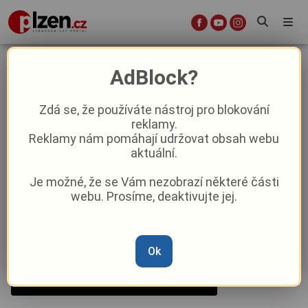
Karlovarský kraj slaví a také se
AdBlock?
dobře baví
Zdá se, že používáte nástroj pro blokování
reklamy.
Aktuality
Kultura
Reklamy nám pomáhají udržovat obsah webu
aktuální.
Od
Peggy Kýrová
–
28. 10. 2024
|
05:30
Je možné, že se Vám nezobrazí některé části
webu. Prosíme, deaktivujte jej.
Ok