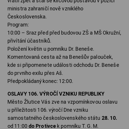
vrátil zpět a stal se klíčovou postavou v pozici
ministra zahraničí nově vzniklého
Československa.
Program:
10:00 – Sraz před před budovou ZŠ a MŠ Okružní,
přivítání účastníků.
Položení květin u pomníku Dr. Beneše.
Komentovaná cesta až na Benešův palouček,
kde si připomenete události odchodu Dr. Beneše
do prvního exilu přes Aš.
Předpokládaný konec: 12:00.
OSLAVY 106. VÝROČÍ VZNIKU REPUBLIKY
Město Žlutice Vás zve na vzpomínkovou oslavu
u příležitosti 106. výročí Dne vzniku
samostatného československého státu
28. 10.
od 11:00
do Protivce
k pomníku T. G. M.