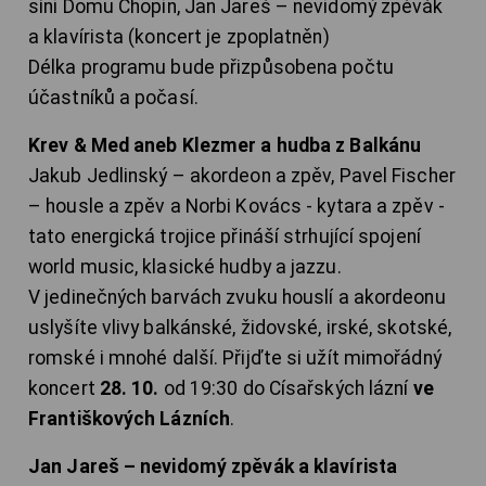
síni Domu Chopin, Jan Jareš – nevidomý zpěvák
a klavírista (koncert je zpoplatněn)
Délka programu bude přizpůsobena počtu
účastníků a počasí.
Krev & Med aneb Klezmer a hudba z Balkánu
Jakub Jedlinský – akordeon a zpěv, Pavel Fischer
– housle a zpěv a Norbi Kovács - kytara a zpěv -
tato energická trojice přináší strhující spojení
world music, klasické hudby a jazzu.
V jedinečných barvách zvuku houslí a akordeonu
uslyšíte vlivy balkánské, židovské, irské, skotské,
romské i mnohé další. Přijďte si užít mimořádný
koncert
28. 10.
od 19:30 do Císařských lázní
ve
Františkových Lázních
.
Jan Jareš – nevidomý zpěvák a klavírista