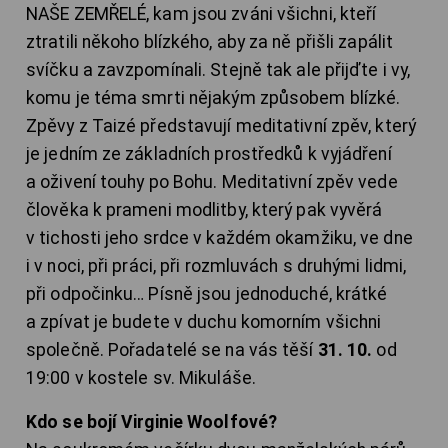
NAŠE ZEMŘELÉ, kam jsou zváni všichni, kteří
ztratili někoho blízkého, aby za ně přišli zapálit
svíčku a zavzpomínali. Stejně tak ale přijďte i vy,
komu je téma smrti nějakým způsobem blízké.
Zpěvy z Taizé představují meditativní zpěv, který
je jedním ze základních prostředků k vyjádření
a oživení touhy po Bohu. Meditativní zpěv vede
člověka k prameni modlitby, který pak vyvěrá
v tichosti jeho srdce v každém okamžiku, ve dne
i v noci, při práci, při rozmluvách s druhými lidmi,
při odpočinku… Písně jsou jednoduché, krátké
a zpívat je budete v duchu komorním všichni
společně. Pořadatelé se na vás těší
31. 10.
od
19:00 v kostele sv. Mikuláše.
Kdo se bojí Virginie Woolfové?