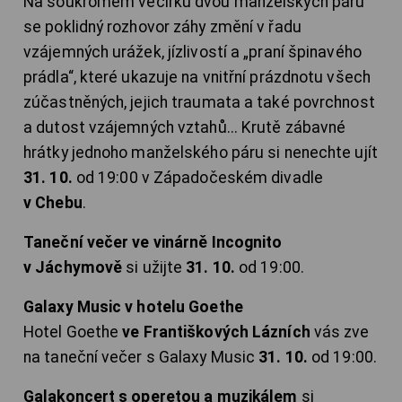
Na soukromém večírku dvou manželských párů
se poklidný rozhovor záhy změní v řadu
vzájemných urážek, jízlivostí a „praní špinavého
prádla“, které ukazuje na vnitřní prázdnotu všech
zúčastněných, jejich traumata a také povrchnost
a dutost vzájemných vztahů... Krutě zábavné
hrátky jednoho manželského páru si nenechte ujít
31. 10.
od 19:00 v Západočeském divadle
v Chebu
.
Taneční večer ve vinárně Incognito
v Jáchymově
si užijte
31. 10.
od 19:00.
Galaxy Music v hotelu Goethe
Hotel Goethe
ve Františkových Lázních
vás zve
na taneční večer s Galaxy Music
31. 10.
od 19:00.
Galakoncert s operetou a muzikálem
si