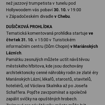
než jazzový trumpetista v tunelu pod
Hollywoodem vás pobaví
30. 10.
v 19:00
v Západočeském divadle
v Chebu
.
DUŠIČKOVÁ PROHLÍDKA
Tematická komentovaná prohlídka startuje
ve
čtvrtek 31. 10.
v 15:00 v Turistickém
informačním centru (Dům Chopin)
v Mariánských
Lázních
.
Památku zesnulých můžete uctít návštěvou
městského hřbitova, kde jsou dochovány
architektonicky cenné náhrobky rodin ze zlaté éry
Mariánských Lázní, lékařů, starostů, stavitelů,
hoteliérů, od Václava Skalníka až po Josefa
Schaffera. Pojďte zavzpomínat a společně
zapálit svíčky na opuštěných hrobech.