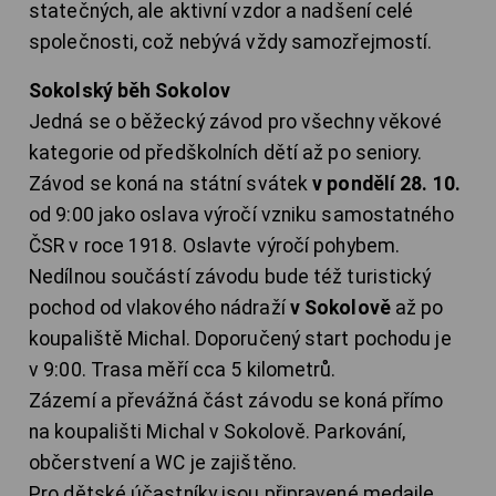
statečných, ale aktivní vzdor a nadšení celé
společnosti, což nebývá vždy samozřejmostí.
Sokolský běh Sokolov
Jedná se o běžecký závod pro všechny věkové
kategorie od předškolních dětí až po seniory.
Závod se koná na státní svátek
v pondělí 28. 10.
od 9:00 jako oslava výročí vzniku samostatného
ČSR v roce 1918. Oslavte výročí pohybem.
Nedílnou součástí závodu bude též turistický
pochod od vlakového nádraží
v Sokolově
až po
koupaliště Michal. Doporučený start pochodu je
v 9:00. Trasa měří cca 5 kilometrů.
Zázemí a převážná část závodu se koná přímo
na koupališti Michal v Sokolově. Parkování,
občerstvení a WC je zajištěno.
Pro dětské účastníky jsou připravené medaile