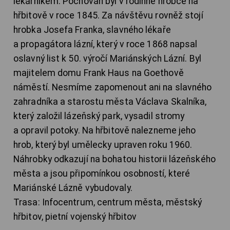
lékárníkem. Pochován byl v rodinné hrobce na
hřbitově v roce 1845. Za návštěvu rovněž stojí
hrobka Josefa Franka, slavného lékaře
a propagátora lázní, který v roce 1868 napsal
oslavný list k 50. výročí Mariánských Lázní. Byl
majitelem domu Frank Haus na Goethově
náměstí. Nesmíme zapomenout ani na slavného
zahradníka a starostu města Václava Skalníka,
který založil lázeňský park, vysadil stromy
a opravil potoky. Na hřbitově nalezneme jeho
hrob, který byl umělecky upraven roku 1960.
Náhrobky odkazují na bohatou historii lázeňského
města a jsou připomínkou osobností, které
Mariánské Lázně vybudovaly.
Trasa: Infocentrum, centrum města, městský
hřbitov, pietní vojenský hřbitov