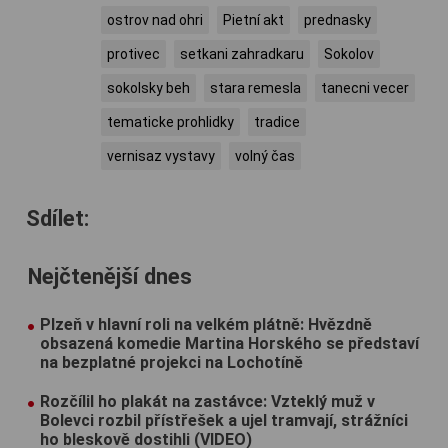
ostrov nad ohri
Pietní akt
prednasky
protivec
setkani zahradkaru
Sokolov
sokolsky beh
stara remesla
tanecni vecer
tematicke prohlidky
tradice
vernisaz vystavy
volný čas
Sdílet:
Nejčtenější dnes
Plzeň v hlavní roli na velkém plátně: Hvězdně
obsazená komedie Martina Horského se představí
na bezplatné projekci na Lochotíně
Rozčílil ho plakát na zastávce: Vzteklý muž v
Bolevci rozbil přístřešek a ujel tramvají, strážníci
ho bleskově dostihli (VIDEO)