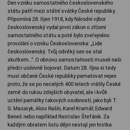
Den vzniku samostatného československého
státu patří mezi státní svátky České republiky.
Připomíná 28. říjen 1918, kdy Národní výbor
československý vydal první zákon o zřízení
samostatného státu a poté bylo zveřejněno
provolání o vzniku Československa: „Lide
československý. Tvůj odvěký sen se stal
skutkem…“. O obnovu samostatnosti museli naši
předci usilovně bojovat. Datum 28. října si tedy
musí občané České republiky pamatovat nejen
proto, že se po necelých 400 letech vrátily České
země do rukou zdejších obyvatel, ale i kvůli
uctění památky takových osobností, jako byli T.
G. Masaryk, Alois Rašín, Karel Kramář, Edward
Beneš nebo například Rastislav Štefánik. Za
každým obratem listu dějin nestojí jen hrstka