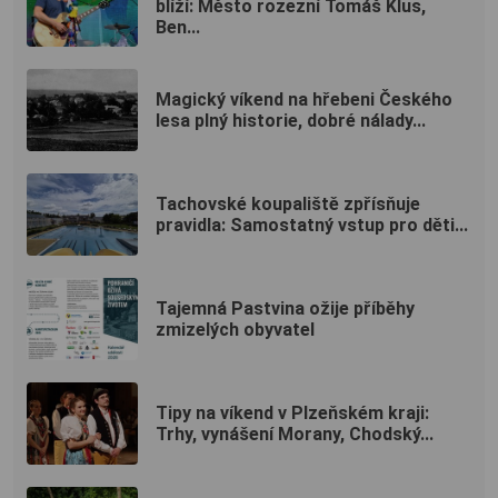
blíží: Město rozezní Tomáš Klus,
Ben...
Magický víkend na hřebeni Českého
lesa plný historie, dobré nálady...
Tachovské koupaliště zpřísňuje
pravidla: Samostatný vstup pro děti...
Tajemná Pastvina ožije příběhy
zmizelých obyvatel
Tipy na víkend v Plzeňském kraji:
Trhy, vynášení Morany, Chodský...