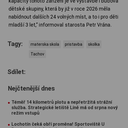
kapacity tohoto zařízení je ve výstavbě i budova
dětské skupiny, která by již v roce 2026 měla
nabídnout dalších 24 volných míst, a to i pro děti
mladší 3 let,“ informoval starosta Petr Vrána.
Tagy:
materska skola
pristavba
skolka
Tachov
Sdílet:
Nejčtenější dnes
Téměř 14 kilometrů plotu a nepřetržitá strážní
služba. Strategické letiště Líně má od srpna nový
režim vstupů
Lochotín čeká obří proměna! Sportoviště U