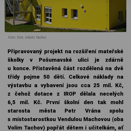
Foto: foto: město Tachov
Připravovaný projekt na rozšíření mateřské
školky v Pošumavské ulici je zdárně
u konce. Přistavěná část rozdělená na dvě
třídy pojme 50 dětí. Celkové náklady na
výstavbu a vybavení jsou cca 25 mil. Kč,
z čehož dotace z IROP dělala necelých
6,5 mil. Kč. První školní den tak mohl
starosta města Petr Vrána spolu
s místostarostkou Vendulou Machovou (oba
Volím Tachov) popřát dětem i učitelkám, ať