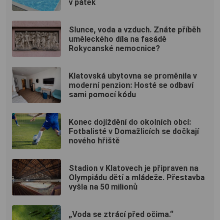
v pátek
Slunce, voda a vzduch. Znáte příběh
uměleckého díla na fasádě
Rokycanské nemocnice?
Klatovská ubytovna se proměnila v
moderní penzion: Hosté se odbaví
sami pomocí kódu
Konec dojíždění do okolních obcí:
Fotbalisté v Domažlicích se dočkají
nového hřiště
Stadion v Klatovech je připraven na
Olympiádu dětí a mládeže. Přestavba
vyšla na 50 milionů
„Voda se ztrácí před očima.“