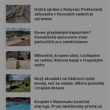
Dobrá zpráva z Rokycan: Poškozená
skluzavka v Husových sadech je
opravena
Konec přeplněným kapacitám?
Domažlická nemocnice staví
parkoviště pro zaměstnance
Mlhoviště, kropení silnic i ochlazení
na radnici. Klatovy bojují s tropickými
vedry
Nový akvadukt na Hadrovci vyšel
levněji, než se čekalo. Městu pomohla
i krajská dotace
Koupání v Nepomuku konečně
startuje. První návštěvníky přivítá už