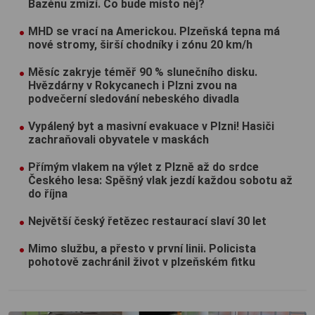
Bazénu zmizí. Co bude místo něj?
MHD se vrací na Americkou. Plzeňská tepna má
nové stromy, širší chodníky i zónu 20 km/h
Měsíc zakryje téměř 90 % slunečního disku.
Hvězdárny v Rokycanech i Plzni zvou na
podvečerní sledování nebeského divadla
Vypálený byt a masivní evakuace v Plzni! Hasiči
zachraňovali obyvatele v maskách
Přímým vlakem na výlet z Plzně až do srdce
Českého lesa: Spěšný vlak jezdí každou sobotu až
do října
Největší český řetězec restaurací slaví 30 let
Mimo službu, a přesto v první linii. Policista
pohotově zachránil život v plzeňském fitku