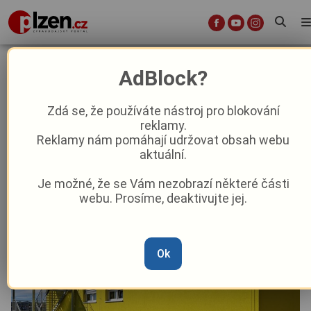
Tachov zvýšil kapacitu svých
AdBlock?
mateřských škol o dalších 50 dětí
Zdá se, že používáte nástroj pro blokování
reklamy.
Aktuality
Z kraje
Reklamy nám pomáhají udržovat obsah webu
aktuální.
Od
Anna Raková
–
2. 9. 2025
|
07:29
Je možné, že se Vám nezobrazí některé části
webu. Prosíme, deaktivujte jej.
Ok