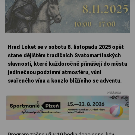
Hrad Loket se v sobotu 8. listopadu 2025 opět
stane dějištěm tradičních Svatomartinských
slavností, které každoročně přinášejí do města
jedinečnou podzimní atmosféru, vůni
svařeného vína a kouzlo blížícího se adventu.
Reklama
Program začne už v 10 hodin dopoledne, kdy