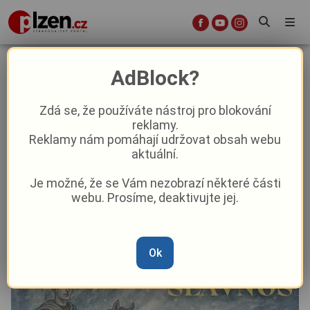
Svatomartinské slavnosti na hradě
AdBlock?
Loket
Zdá se, že používáte nástroj pro blokování
reklamy.
Aktuality
Kultura
Aktuálně
Reklamy nám pomáhají udržovat obsah webu
aktuální.
Od
Anna Raková
–
4. 11. 2025
|
11:29
Je možné, že se Vám nezobrazí některé části
webu. Prosíme, deaktivujte jej.
Ok