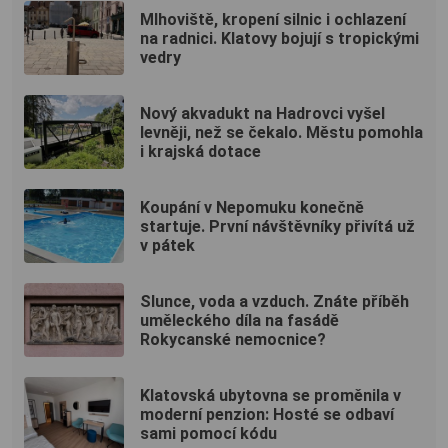
Mlhoviště, kropení silnic i ochlazení
na radnici. Klatovy bojují s tropickými
vedry
Nový akvadukt na Hadrovci vyšel
levněji, než se čekalo. Městu pomohla
i krajská dotace
Koupání v Nepomuku konečně
startuje. První návštěvníky přivítá už
v pátek
Slunce, voda a vzduch. Znáte příběh
uměleckého díla na fasádě
Rokycanské nemocnice?
Klatovská ubytovna se proměnila v
moderní penzion: Hosté se odbaví
sami pomocí kódu