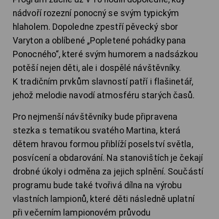
nádvoří rozezní ponocný se svým typickým
hlaholem. Dopoledne zpestří pěvecký sbor
Varyton a oblíbené „Popletené pohádky pana
Ponocného“, které svým humorem a nadsázkou
potěší nejen děti, ale i dospělé návštěvníky.
K tradičním prvkům slavností patří i flašinetář,
jehož melodie navodí atmosféru starých časů.
Pro nejmenší návštěvníky bude připravena
stezka s tematikou svatého Martina, která
dětem hravou formou přiblíží poselství světla,
posvícení a obdarování. Na stanovištích je čekají
drobné úkoly i odměna za jejich splnění. Součástí
programu bude také tvořivá dílna na výrobu
vlastních lampionů, které děti následně uplatní
při večerním lampionovém průvodu