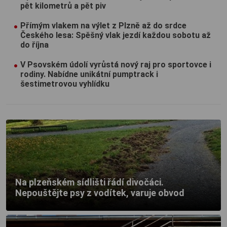
pět kilometrů a pět piv
Přímým vlakem na výlet z Plzně až do srdce
Českého lesa: Spěšný vlak jezdí každou sobotu až
do října
V Psovském údolí vyrůstá nový raj pro sportovce i
rodiny. Nabídne unikátní pumptrack i
šestimetrovou vyhlídku
Na plzeňském sídlišti řádí divočáci.
Nepouštějte psy z vodítek, varuje obvod