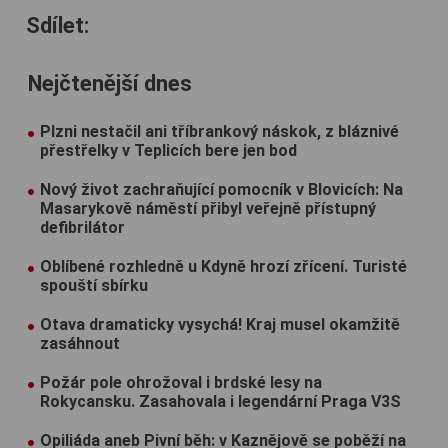
Sdílet:
Nejčtenější dnes
Plzni nestačil ani tříbrankový náskok, z bláznivé
přestřelky v Teplicích bere jen bod
Nový život zachraňující pomocník v Blovicích: Na
Masarykově náměstí přibyl veřejně přístupný
defibrilátor
Oblíbené rozhledně u Kdyně hrozí zřícení. Turisté
spouští sbírku
Otava dramaticky vysychá! Kraj musel okamžitě
zasáhnout
Požár pole ohrožoval i brdské lesy na
Rokycansku. Zasahovala i legendární Praga V3S
Opiliáda aneb Pivní běh: v Kaznějově se poběží na