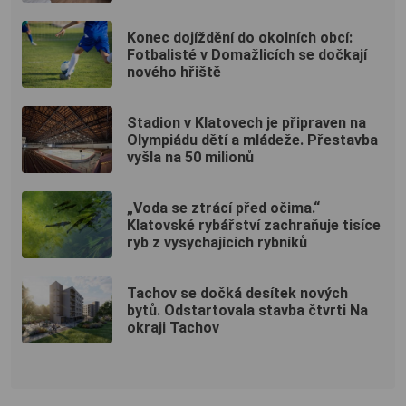
Konec dojíždění do okolních obcí:
Fotbalisté v Domažlicích se dočkají
nového hřiště
Stadion v Klatovech je připraven na
Olympiádu dětí a mládeže. Přestavba
vyšla na 50 milionů
„Voda se ztrácí před očima.“
Klatovské rybářství zachraňuje tisíce
ryb z vysychajících rybníků
Tachov se dočká desítek nových
bytů. Odstartovala stavba čtvrti Na
okraji Tachov