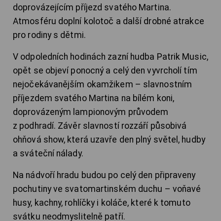
doprovázejícím příjezd svatého Martina.
Atmosféru doplní kolotoč a další drobné atrakce
pro rodiny s dětmi.
V odpoledních hodinách zazní hudba Patrik Music,
opět se objeví ponocný a celý den vyvrcholí tím
nejočekávanějším okamžikem – slavnostním
příjezdem svatého Martina na bílém koni,
doprovázeným lampionovým průvodem
z podhradí. Závěr slavností rozzáří působivá
ohňová show, která uzavře den plný světel, hudby
a sváteční nálady.
Na nádvoří hradu budou po celý den připraveny
pochutiny ve svatomartinském duchu – voňavé
husy, kachny, rohlíčky i koláče, které k tomuto
svátku neodmyslitelně patří.