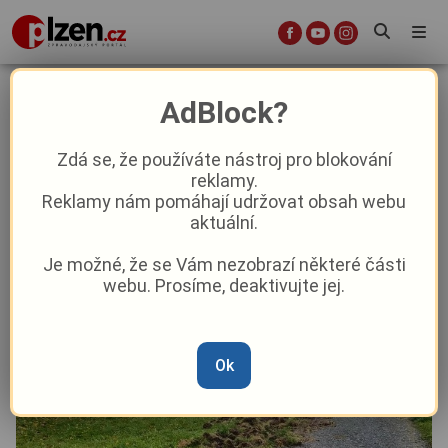
Na plzeňském sídlišti řádí divočáci.
AdBlock?
Nepouštějte psy z vodítek, varuje
obvod
Zdá se, že používáte nástroj pro blokování
reklamy.
Reklamy nám pomáhají udržovat obsah webu
Aktuálně
Z Plzně
aktuální.
Je možné, že se Vám nezobrazí některé části
Od
Marie Osvaldová
–
4. 11. 2025
|
13:36
webu. Prosíme, deaktivujte jej.
Ok