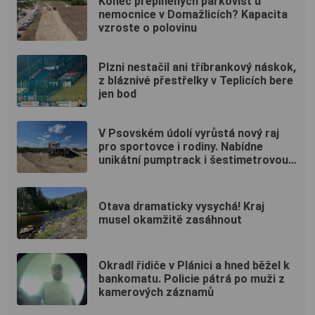
Konec přeplněných parkovišť u
nemocnice v Domažlicích? Kapacita
vzroste o polovinu
Plzni nestačil ani tříbrankový náskok,
z bláznivé přestřelky v Teplicích bere
jen bod
V Psovském údolí vyrůstá nový raj
pro sportovce i rodiny. Nabídne
unikátní pumptrack i šestimetrovou
vyhlídku
Otava dramaticky vysychá! Kraj
musel okamžitě zasáhnout
Okradl řidiče v Plánici a hned běžel k
bankomatu. Policie pátrá po muži z
kamerových záznamů