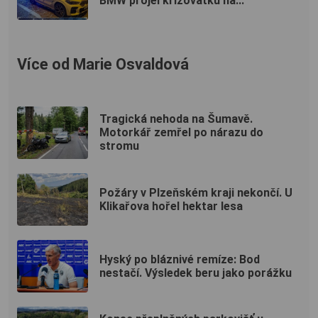
BMW projel křižovatku na...
Více od Marie Osvaldová
Tragická nehoda na Šumavě.
Motorkář zemřel po nárazu do
stromu
Požáry v Plzeňském kraji nekončí. U
Klikařova hořel hektar lesa
Hyský po bláznivé remíze: Bod
nestačí. Výsledek beru jako porážku