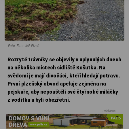
Foto: Foto: MP Plzeň
Rozryté trávníky se objevily v uplynulých dnech
na několika místech sídliště Košutka. Na
svědomí je mají divočáci, kteří hledají potravu.
První plzeňský obvod apeluje zejména na
pejskaře, aby nepouštěli své čtyřnohé miláčky
z vodítka a byli obezřetní.
Reklama