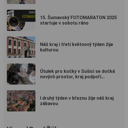
15. Šumavský FOTOMARATON 2025
startuje v sobotu ráno
Náš kraj i třetí květnový týden žije
kulturou
Útulek pro kočky v Sušici se dočká
nových prostor, kraj podpoří...
I druhý týden v březnu žije náš kraj
zábavou