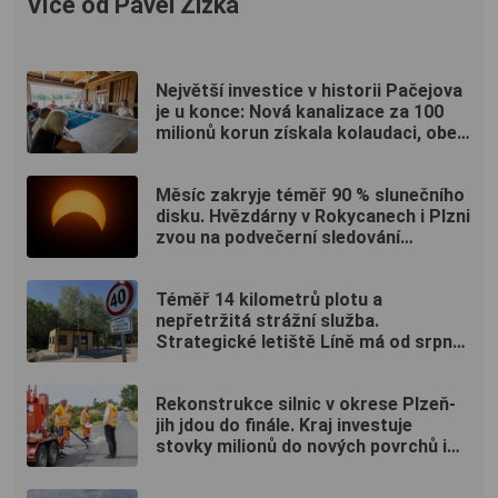
Více od Pavel Žižka
Největší investice v historii Pačejova
je u konce: Nová kanalizace za 100
milionů korun získala kolaudaci, obec
uspořádala oslavu
Měsíc zakryje téměř 90 % slunečního
disku. Hvězdárny v Rokycanech i Plzni
zvou na podvečerní sledování
nebeského divadla
Téměř 14 kilometrů plotu a
nepřetržitá strážní služba.
Strategické letiště Líně má od srpna
nový režim vstupů
Rekonstrukce silnic v okrese Plzeň-
jih jdou do finále. Kraj investuje
stovky milionů do nových povrchů i
moderních technologií