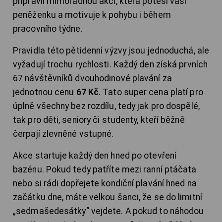
připravil mimořádnou akci, která potěší vaši
peněženku a motivuje k pohybu i během
pracovního týdne.
Pravidla této pětidenní výzvy jsou jednoduchá, ale
vyžadují trochu rychlosti. Každý den získá prvních
67 návštěvníků dvouhodinové plavání za
jednotnou cenu
67 Kč
. Tato super cena platí pro
úplně všechny bez rozdílu, tedy jak pro dospělé,
tak pro děti, seniory či studenty, kteří běžně
čerpají zlevněné vstupné.
Akce startuje každý den hned po otevření
bazénu. Pokud tedy patříte mezi ranní ptáčata
nebo si rádi dopřejete kondiční plavání hned na
začátku dne, máte velkou šanci, že se do limitní
„sedmašedesátky“ vejdete. A pokud to náhodou