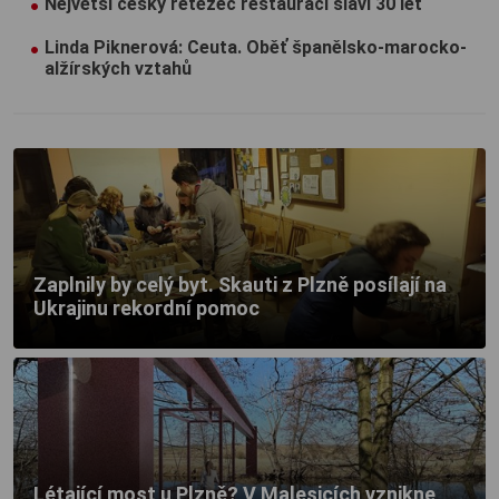
Největší český řetězec restaurací slaví 30 let
Linda Piknerová: Ceuta. Oběť španělsko-marocko-
alžírských vztahů
Zaplnily by celý byt. Skauti z Plzně posílají na
Ukrajinu rekordní pomoc
Létající most u Plzně? V Malesicích vznikne