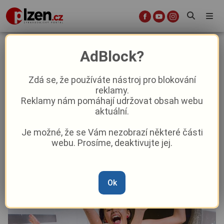
Sušice láká do nového bazénu:
AdBlock?
Tento týden si zaplavete za
symbolickou částku
Zdá se, že používáte nástroj pro blokování
reklamy.
Reklamy nám pomáhají udržovat obsah webu
Aktuality
Kultura
Aktuálně
Z kraje
aktuální.
Je možné, že se Vám nezobrazí některé části
Od
Pavel Žižka
–
9. 2.
|
13:22
webu. Prosíme, deaktivujte jej.
Ok