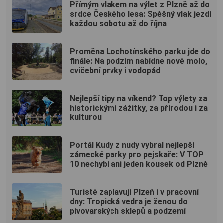
Přímým vlakem na výlet z Plzně až do
srdce Českého lesa: Spěšný vlak jezdí
každou sobotu až do října
Proměna Lochotínského parku jde do
finále: Na podzim nabídne nové molo,
cvičební prvky i vodopád
Nejlepší tipy na víkend? Top výlety za
historickými zážitky, za přírodou i za
kulturou
Portál Kudy z nudy vybral nejlepší
zámecké parky pro pejskaře: V TOP
10 nechybí ani jeden kousek od Plzně
Turisté zaplavují Plzeň i v pracovní
dny: Tropická vedra je ženou do
pivovarských sklepů a podzemí