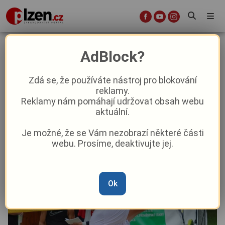
Sportmanie Plzeň pokračuje – v
AdBlock?
neděli vás čeká den plný pohybu,
tance a zábavy!
Zdá se, že používáte nástroj pro blokování
reklamy.
Reklamy nám pomáhají udržovat obsah webu
Aktuality
Z Plzně
aktuální.
Je možné, že se Vám nezobrazí některé části
Od
Anna Raková
–
16. 8. 2025
|
13:00
webu. Prosíme, deaktivujte jej.
Ok