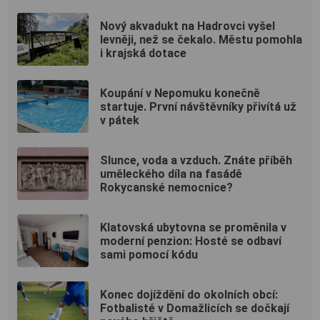
Nový akvadukt na Hadrovci vyšel
levněji, než se čekalo. Městu pomohla
i krajská dotace
Koupání v Nepomuku konečně
startuje. První návštěvníky přivítá už
v pátek
Slunce, voda a vzduch. Znáte příběh
uměleckého díla na fasádě
Rokycanské nemocnice?
Klatovská ubytovna se proměnila v
moderní penzion: Hosté se odbaví
sami pomocí kódu
Konec dojíždění do okolních obcí:
Fotbalisté v Domažlicích se dočkají