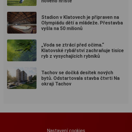
nového hřiště
Stadion v Klatovech je připraven na
Olympiádu dětí a mládeže. Přestavba
vyšla na 50 milionů
„Voda se ztrácí před očima.“
Klatovské rybářství zachraňuje tisíce
ryb z vysychajících rybníků
Tachov se dočká desítek nových
bytů. Odstartovala stavba čtvrti Na
okraji Tachov
Nastavení cookies