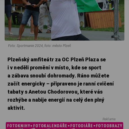
Foto: Sportmanie 2024, foto: město Plzeň
Plzeňský amfiteátr za OC Plzeň Plaza se
i v neděli promění v místo, kde se sport
a zábava snoubí dohromady. Ráno můžete
začít energicky – připraveno je ranní cvičení
tabaty s Anetou Chodorovou, které vás
rozhýbe a nabije energií na celý den plný
aktivit.
Reklama