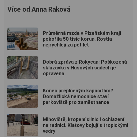
Více od Anna Raková
Průměrná mzda v Plzeňském kraji
pokořila 50 tisíc korun. Rostla
nejrychleji za pět let
Dobrá zpráva z Rokycan: Poškozená
skluzavka v Husových sadech je
opravena
Konec přeplněným kapacitám?
Domažlická nemocnice staví
parkoviště pro zaměstnance
Mlhoviště, kropení silnic i ochlazení
na radnici. Klatovy bojují s tropickými
vedry