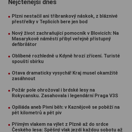
Nejčtenější dnes
Plzni nestačil ani tříbrankový náskok, z bláznivé
přestřelky v Teplicích bere jen bod
Nový život zachraňující pomocník v Blovicích: Na
Masarykově náměstí přibyl veřejně přístupný
defibrilátor
Oblíbené rozhledně u Kdyně hrozí zřícení. Turisté
spouští sbírku
Otava dramaticky vysychá! Kraj musel okamžitě
zasáhnout
Požár pole ohrožoval i brdské lesy na
Rokycansku. Zasahovala i legendární Praga V3S
Opiliáda aneb Pivní běh: v Kaznějově se poběží na
pět kilometrů a pět piv
Přímým vlakem na výlet z Plzně až do srdce
Českého lesa: Spěšný vlak jezdí každou sobotu až