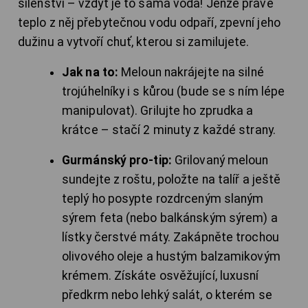
šílenství – vždyť je to samá voda! Jenže právě
teplo z něj přebytečnou vodu odpaří, zpevní jeho
dužinu a vytvoří chuť, kterou si zamilujete.
Jak na to:
Meloun nakrájejte na silné
trojúhelníky i s kůrou (bude se s ním lépe
manipulovat). Grilujte ho zprudka a
krátce – stačí 2 minuty z každé strany.
Gurmánský pro-tip:
Grilovaný meloun
sundejte z roštu, položte na talíř a ještě
teplý ho posypte rozdrceným slaným
sýrem feta (nebo balkánským sýrem) a
lístky čerstvé máty. Zakápněte trochou
olivového oleje a hustým balzamikovým
krémem. Získáte osvěžující, luxusní
předkrm nebo lehký salát, o kterém se