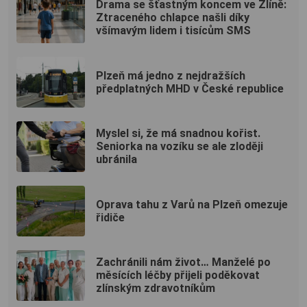
Drama se šťastným koncem ve Zlíně:
Ztraceného chlapce našli díky
všímavým lidem i tisícům SMS
Plzeň má jedno z nejdražších
předplatných MHD v České republice
Myslel si, že má snadnou kořist.
Seniorka na vozíku se ale zloději
ubránila
Oprava tahu z Varů na Plzeň omezuje
řidiče
Zachránili nám život… Manželé po
měsících léčby přijeli poděkovat
zlínským zdravotníkům