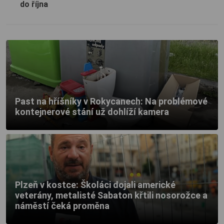
do října
Past na hříšníky v Rokycanech: Na problémové
kontejnerové stání už dohlíží kamera
Plzeň v kostce: Školáci dojali americké
veterány, metalisté Sabaton křtili nosorožce a
náměstí čeká proměna