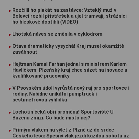
Rozčílil ho plakát na zastávce: Vzteklý muž v
Bolevci rozbil přístřešek a ujel tramvají, strážníci
ho bleskově dostihli (VIDEO)
Lhotská náves se změnila v cyklodrom
Otava dramaticky vysychá! Kraj musel okamžitě
zasáhnout
Hejtman Kamal Farhan jednal s ministrem Karlem
Havlíčkem: Plzeňský kraj chce sázet na inovace a
kvalifikované pracovníky
V Psovském údolí vyrůstá nový raj pro sportovce i
rodiny. Nabídne unikátní pumptrack i
šestimetrovou vyhlídku
Lochotín čeká obří proměna! Sportoviště U
Bazénu zmizí. Co bude místo něj?
Přímým vlakem na výlet z Plzně až do srdce
Českého lesa: Spěšný vlak jezdí každou sobotu až