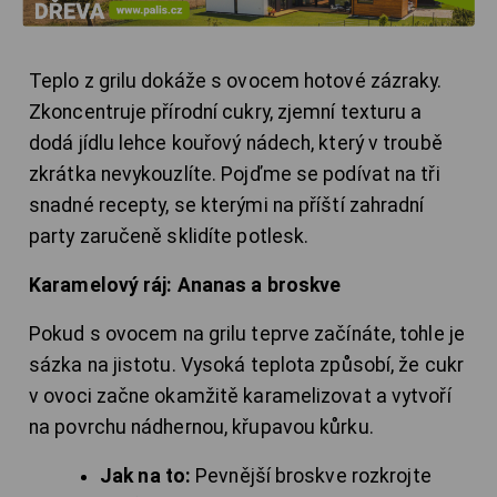
Teplo z grilu dokáže s ovocem hotové zázraky.
Zkoncentruje přírodní cukry, zjemní texturu a
dodá jídlu lehce kouřový nádech, který v troubě
zkrátka nevykouzlíte. Pojďme se podívat na tři
snadné recepty, se kterými na příští zahradní
party zaručeně sklidíte potlesk.
Karamelový ráj: Ananas a broskve
Pokud s ovocem na grilu teprve začínáte, tohle je
sázka na jistotu. Vysoká teplota způsobí, že cukr
v ovoci začne okamžitě karamelizovat a vytvoří
na povrchu nádhernou, křupavou kůrku.
Jak na to:
Pevnější broskve rozkrojte