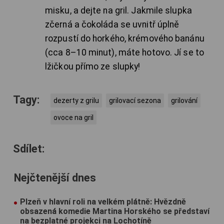
misku, a dejte na gril. Jakmile slupka
zčerná a čokoláda se uvnitř úplně
rozpustí do horkého, krémového banánu
(cca 8–10 minut), máte hotovo. Jí se to
lžičkou přímo ze slupky!
Tagy:
dezerty z grilu
grilovací sezona
grilování
ovoce na gril
Sdílet:
Nejčtenější dnes
Plzeň v hlavní roli na velkém plátně: Hvězdně
obsazená komedie Martina Horského se představí
na bezplatné projekci na Lochotíně