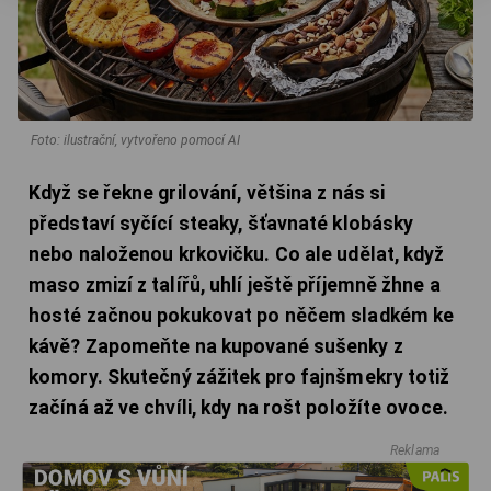
Foto: ilustrační, vytvořeno pomocí AI
Když se řekne grilování, většina z nás si
představí syčící steaky, šťavnaté klobásky
nebo naloženou krkovičku. Co ale udělat, když
maso zmizí z talířů, uhlí ještě příjemně žhne a
hosté začnou pokukovat po něčem sladkém ke
kávě? Zapomeňte na kupované sušenky z
komory. Skutečný zážitek pro fajnšmekry totiž
začíná až ve chvíli, kdy na rošt položíte ovoce.
Reklama