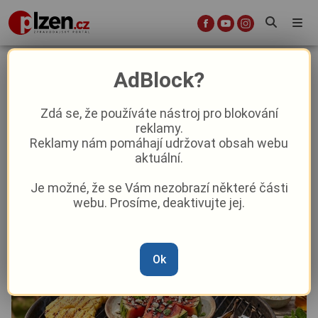
Sladká tečka z roštu: Zapomeňte
AdBlock?
na krkovici a ugrilujte si dezert
Zdá se, že používáte nástroj pro blokování
reklamy.
Aktuality
Lifestyle
Reklamy nám pomáhají udržovat obsah webu
aktuální.
Od
Redakce
–
14. 6.
|
10:07
Je možné, že se Vám nezobrazí některé části
webu. Prosíme, deaktivujte jej.
Ok