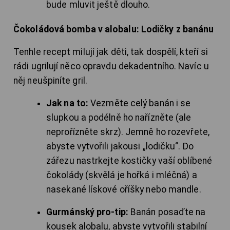
bude mluvit ještě dlouho.
Čokoládová bomba v alobalu: Lodičky z banánu
Tenhle recept milují jak děti, tak dospělí, kteří si
rádi ugrilují něco opravdu dekadentního. Navíc u
něj neušpiníte gril.
Jak na to:
Vezměte celý banán i se
slupkou a podélně ho nařízněte (ale
neprořízněte skrz). Jemně ho rozevřete,
abyste vytvořili jakousi „lodičku“. Do
zářezu nastrkejte kostičky vaší oblíbené
čokolády (skvělá je hořká i mléčná) a
nasekané lískové oříšky nebo mandle.
Gurmánský pro-tip:
Banán posaďte na
kousek alobalu, abyste vytvořili stabilní