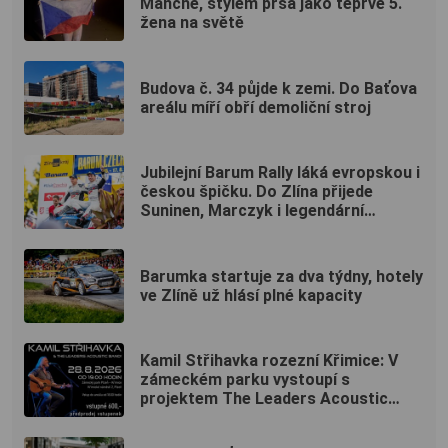
Manche, stylem prsa jako teprve 5.
žena na světě
Budova č. 34 půjde k zemi. Do Baťova
areálu míří obří demoliční stroj
Jubilejní Barum Rally láká evropskou i
českou špičku. Do Zlína přijede
Suninen, Marczyk i legendární
Kopecký
Barumka startuje za dva týdny, hotely
ve Zlíně už hlásí plné kapacity
Kamil Střihavka rozezní Křimice: V
zámeckém parku vystoupí s
projektem The Leaders Acoustic
Band!