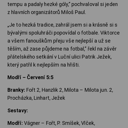
tempu a padaly hezké góly,“ pochvaloval si jeden
z hlavních organizátorů Miloš Paul.
„Je to hezká tradice, zahrál jsem si a krásně si s
bývalými spoluhráči popovídal o fotbale. Viktorce
a všem fanouškům přeju vše nejlepší a už se
těším, až zase půjdeme na fotbal,“ řekl na závěr
přátelského setkání v Luční ulici Patrik Ježek,
který patřil k nejlepším na hřišti.
Modří – Červení 5:5
Branky:
Fořt 2, Hanzlik 2, Milota – Milota jun. 2,
Procházka, Linhart, Ježek
Sestavy:
Modří:
Vágner – Fořt, P. Smíšek, Vlček,