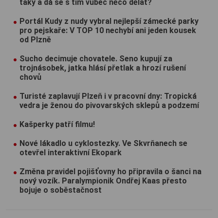
taky a dá se s tím vůbec něco dělat?
Portál Kudy z nudy vybral nejlepší zámecké parky
pro pejskaře: V TOP 10 nechybí ani jeden kousek
od Plzně
Sucho decimuje chovatele. Seno kupují za
trojnásobek, jatka hlásí přetlak a hrozí rušení
chovů
Turisté zaplavují Plzeň i v pracovní dny: Tropická
vedra je ženou do pivovarských sklepů a podzemí
Kašperky patří filmu!
Nové lákadlo u cyklostezky. Ve Skvrňanech se
otevřel interaktivní Ekopark
Změna pravidel pojišťovny ho připravila o šanci na
nový vozík. Paralympionik Ondřej Kaas přesto
bojuje o soběstačnost