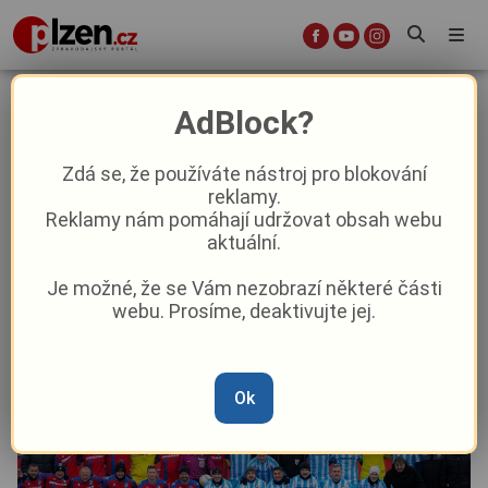
Silvestrovské utkání Viktoriánů
AdBlock?
skončilo remízou
Zdá se, že používáte nástroj pro blokování
reklamy.
Aktuality
Sport
Reklamy nám pomáhají udržovat obsah webu
aktuální.
Od
Marie Osvaldová
–
1. 1.
|
12:48
Je možné, že se Vám nezobrazí některé části
webu. Prosíme, deaktivujte jej.
Ok