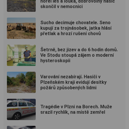
hořel les a louka, dobrovolný hasič
skončil v nemocnici
Sucho decimuje chovatele. Seno
kupují za trojnásobek, jatka hlásí
přetlak a hrozí rušení chovů
Šetrně, bez jizev a do 6 hodin domů.
Ve Stodu stoupá zájem o moderní
hysteroskopii
Varování nezabírají. Hasiči v
Plzeňském kraji evidují desítky
požárů způsobených lidmi
Tragédie v Plzni na Borech. Muže
srazil rychlík, na místě zemřel