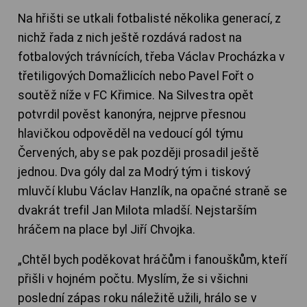
Na hřišti se utkali fotbalisté několika generací, z
nichž řada z nich ještě rozdává radost na
fotbalových trávnících, třeba Václav Procházka v
třetiligových Domažlicích nebo Pavel Fořt o
soutěž níže v FC Křimice. Na Silvestra opět
potvrdil pověst kanonýra, nejprve přesnou
hlavičkou odpověděl na vedoucí gól týmu
Červených, aby se pak později prosadil ještě
jednou. Dva góly dal za Modrý tým i tiskový
mluvčí klubu Václav Hanzlík, na opačné straně se
dvakrát trefil Jan Milota mladší. Nejstarším
hráčem na place byl Jiří Chvojka.
„Chtěl bych poděkovat hráčům i fanouškům, kteří
přišli v hojném počtu. Myslím, že si všichni
poslední zápas roku náležitě užili, hrálo se v