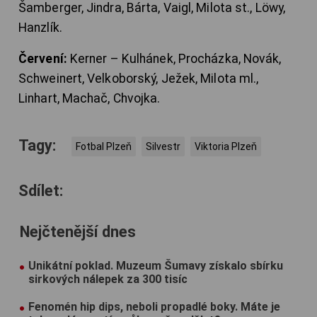
Šamberger, Jindra, Bárta, Vaigl, Milota st., Löwy,
Hanzlík.
Červení:
Kerner – Kulhánek, Procházka, Novák,
Schweinert, Velkoborský, Ježek, Milota ml.,
Linhart, Machač, Chvojka.
Tagy:
Fotbal Plzeň
Silvestr
Viktoria Plzeň
Sdílet:
Nejčtenější dnes
Unikátní poklad. Muzeum Šumavy získalo sbírku
sirkových nálepek za 300 tisíc
Fenomén hip dips, neboli propadlé boky. Máte je