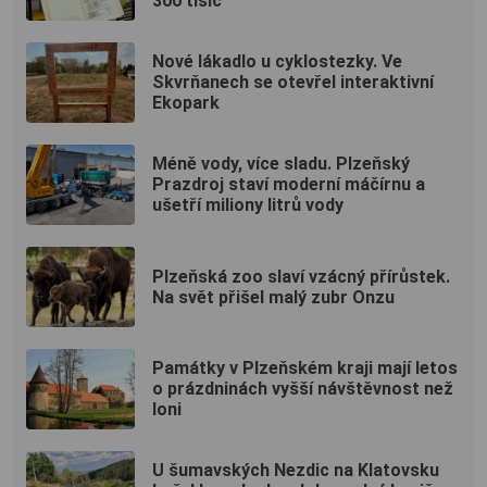
300 tisíc
Nové lákadlo u cyklostezky. Ve
Skvrňanech se otevřel interaktivní
Ekopark
Méně vody, více sladu. Plzeňský
Prazdroj staví moderní máčírnu a
ušetří miliony litrů vody
Plzeňská zoo slaví vzácný přírůstek.
Na svět přišel malý zubr Onzu
Památky v Plzeňském kraji mají letos
o prázdninách vyšší návštěvnost než
loni
U šumavských Nezdic na Klatovsku