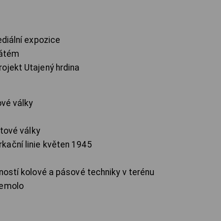
ediální expozice
cátém
ojekt Utajený hrdina
ové války
ětové války
kační linie květen 1945
ností kolové a pásové techniky v terénu
remolo