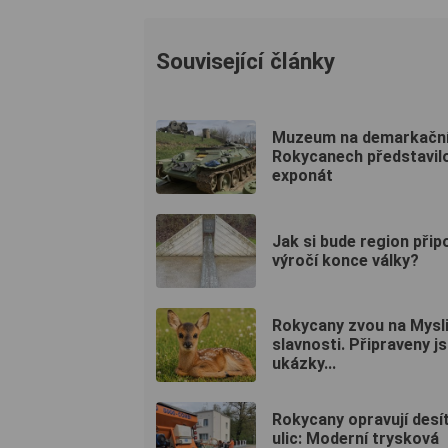
Související články
Muzeum na demarkační l
Rokycanech představil
exponát
Jak si bude region při
výročí konce války?
Rokycany zvou na Mysl
slavnosti. Připraveny j
ukázky...
Rokycany opravují desí
ulic: Moderní trysková