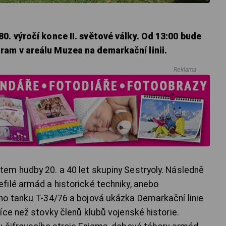
0. výročí konce II. světové války. Od 13:00 bude
am v areálu Muzea na demarkační linii.
Reklama
em hudby 20. a 40 let skupiny Sestryoly. Následně
ilé armád a historické techniky, anebo
ho tanku T-34/76 a bojová ukázka Demarkační linie
íce než stovky členů klubů vojenské historie.