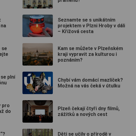
pramenů?
:
Seznamte se s unikátním
 na
projektem v Plzni Hroby v dáli
– Křížová cesta
 se
Kam se můžete v Plzeňském
ejte
kraji vypravit za kulturou i
poznáním?
se plní
Chybí vám domácí mazlíček?
ónu
Možná na vás čeká v útulku
y pro
Plzeň čekají čtyři dny filmů,
až do
zážitků a nových cest
e“?
Děti se učily o přírodě v