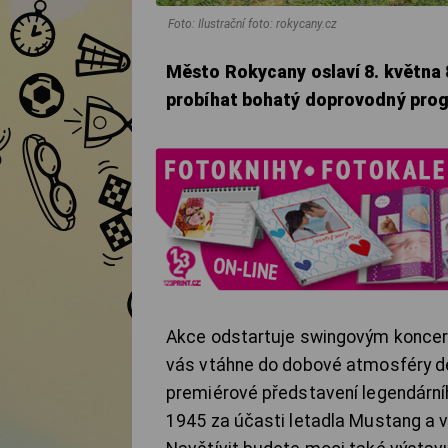
Foto: Ilustrační foto: rokycany.cz
Město Rokycany oslaví 8. května 8
probíhat bohatý doprovodný progr
Akce odstartuje swingovým koncert
vás vtáhne do dobové atmosféry def
premiérové představení legendární
1945 za účasti letadla Mustang a v