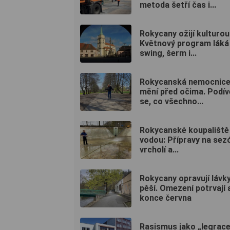
metoda šetří čas i...
Rokycany ožijí kulturou
Květnový program láká
swing, šerm i...
Rokycanská nemocnice
mění před očima. Podív
se, co všechno...
Rokycanské koupaliště 
vodou: Přípravy na sez
vrcholí a...
Rokycany opravují lávk
pěší. Omezení potrvají 
konce června
Rasismus jako „legrac