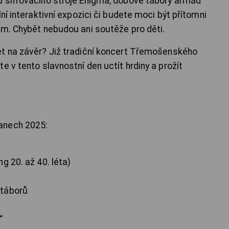
u šifrovacího stroje Enigma, dobové tábory armád
ní interaktivní expozici či budete moci být přítomni
ém. Chybět nebudou ani soutěže pro děti.
et na závěr? Již tradiční koncert Třemošenského
e v tento slavnostní den uctít hrdiny a prožít
anech 2025:
g 20. až 40. léta)
 táborů
“