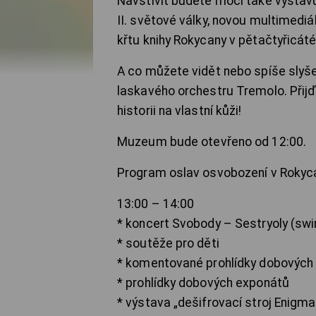
Navštívit budete moci také výstav
II. světové války, novou multimediál
křtu knihy Rokycany v pětačtyřicát
A co můžete vidět nebo spíše slyš
laskavého orchestru Tremolo. Přijďt
historii na vlastní kůži!
Muzeum bude otevřeno od 12:00.
Program oslav osvobození v Rokyc
13:00 – 14:00
* koncert Svobody – Sestryoly (swin
* soutěže pro děti
* komentované prohlídky dobových
* prohlídky dobových exponátů
* výstava „dešifrovací stroj Enigma