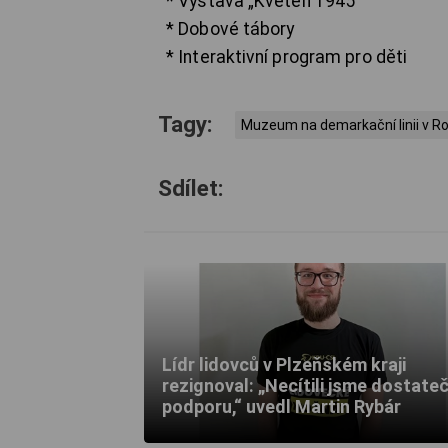
* Výstava „Květen 1945“
* Dobové tábory
* Interaktivní program pro děti
Tagy:
Muzeum na demarkační linii v 
Sdílet:
Lídr lidovců v Plzeňském kraji
rezignoval: „Necítili jsme dostate
podporu,“ uvedl Martin Rybár