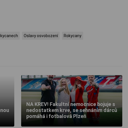
Rokycanech
Oslavy osvobození
Rokycany
NA KREV! Fakultní nemocnice bojuje s
čnou
nedostatkem krve, se sehnáním dárců
pomáhá i fotbalová Plzeň