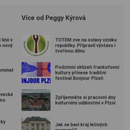
Více od Peggy Kýrová
inii v
TOTEM zve na oslavy vzniku
o nový
republiky. Připravil výstavu i
tvořivou dílnu
Podzimní sklizeň frankofonní
pomínat
kultury přinese tradiční
festival Bonjour Plzeň
ivecké
Zpříjemněte si pracovní dny
sou
kulturními událostmi v Plzni
tky
Jak se baví kraj léčivých