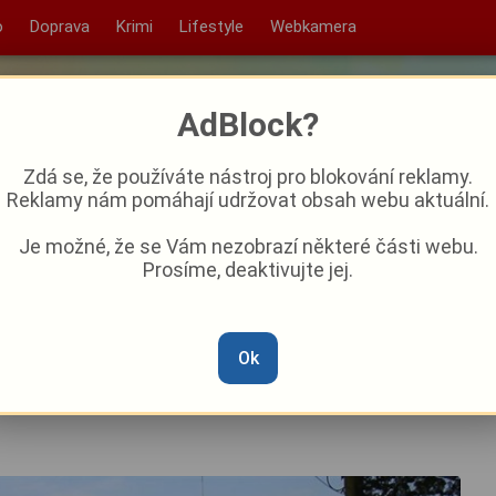
o
Doprava
Krimi
Lifestyle
Webkamera
AdBlock?
Zdá se, že používáte nástroj pro blokování reklamy.
Reklamy nám pomáhají udržovat obsah webu aktuální.
Je možné, že se Vám nezobrazí některé části webu.
Prosíme, deaktivujte jej.
výročí osvobození
Ok