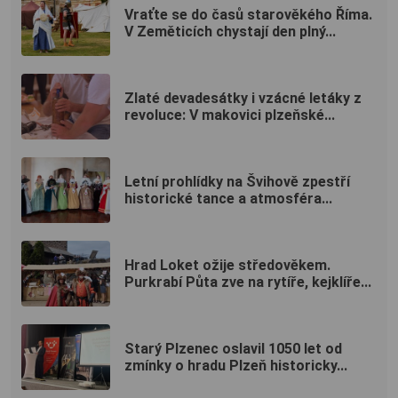
Vraťte se do časů starověkého Říma.
V Zeměticích chystají den plný...
Zlaté devadesátky i vzácné letáky z
revoluce: V makovici plzeňské...
Letní prohlídky na Švihově zpestří
historické tance a atmosféra...
Hrad Loket ožije středověkem.
Purkrabí Půta zve na rytíře, kejklíře...
Starý Plzenec oslavil 1050 let od
zmínky o hradu Plzeň historicky...