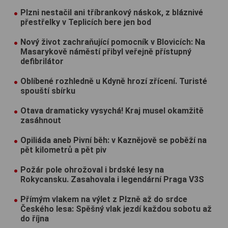
Plzni nestačil ani tříbrankový náskok, z bláznivé
přestřelky v Teplicích bere jen bod
Nový život zachraňující pomocník v Blovicích: Na
Masarykově náměstí přibyl veřejně přístupný
defibrilátor
Oblíbené rozhledně u Kdyně hrozí zřícení. Turisté
spouští sbírku
Otava dramaticky vysychá! Kraj musel okamžitě
zasáhnout
Opiliáda aneb Pivní běh: v Kaznějově se poběží na
pět kilometrů a pět piv
Požár pole ohrožoval i brdské lesy na
Rokycansku. Zasahovala i legendární Praga V3S
Přímým vlakem na výlet z Plzně až do srdce
Českého lesa: Spěšný vlak jezdí každou sobotu až
do října