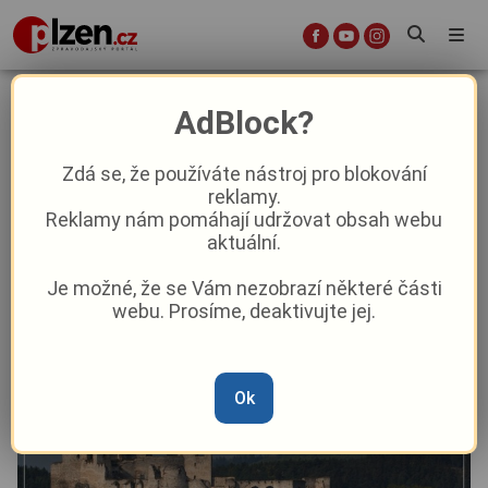
Rabí, Kašperk a Velhartice zvou na
AdBlock?
společný víkend. Tématem budou
proměny hradů
Zdá se, že používáte nástroj pro blokování
reklamy.
Reklamy nám pomáhají udržovat obsah webu
Aktuality
Kultura
Z kraje
aktuální.
Je možné, že se Vám nezobrazí některé části
Od
David Černý
–
12. 6.
|
15:46
webu. Prosíme, deaktivujte jej.
Článek si můžete poslechnout v audio podobě
Ok