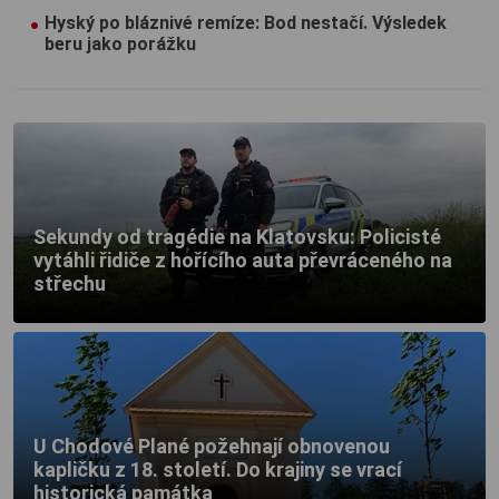
Hyský po bláznivé remíze: Bod nestačí. Výsledek
beru jako porážku
Sekundy od tragédie na Klatovsku: Policisté
vytáhli řidiče z hořícího auta převráceného na
střechu
U Chodové Plané požehnají obnovenou
kapličku z 18. století. Do krajiny se vrací
historická památka