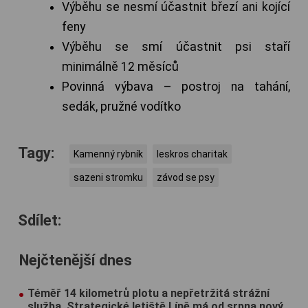
Výběhu se nesmí účastnit březí ani kojící
feny
Výběhu se smí účastnit psi staří
minimálně 12 měsíců
Povinná výbava – postroj na tahání,
sedák, pružné vodítko
Tagy:
Kamenný rybník
leskros charitak
sazeni stromku
závod se psy
Sdílet:
Nejčtenější dnes
Téměř 14 kilometrů plotu a nepřetržitá strážní
služba. Strategické letiště Líně má od srpna nový