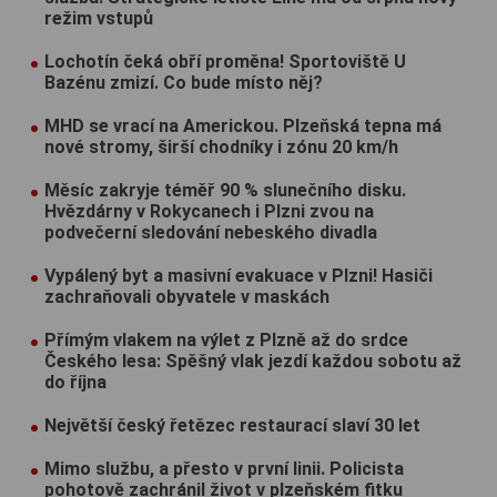
režim vstupů
Lochotín čeká obří proměna! Sportoviště U
Bazénu zmizí. Co bude místo něj?
MHD se vrací na Americkou. Plzeňská tepna má
nové stromy, širší chodníky i zónu 20 km/h
Měsíc zakryje téměř 90 % slunečního disku.
Hvězdárny v Rokycanech i Plzni zvou na
podvečerní sledování nebeského divadla
Vypálený byt a masivní evakuace v Plzni! Hasiči
zachraňovali obyvatele v maskách
Přímým vlakem na výlet z Plzně až do srdce
Českého lesa: Spěšný vlak jezdí každou sobotu až
do října
Největší český řetězec restaurací slaví 30 let
Mimo službu, a přesto v první linii. Policista
pohotově zachránil život v plzeňském fitku