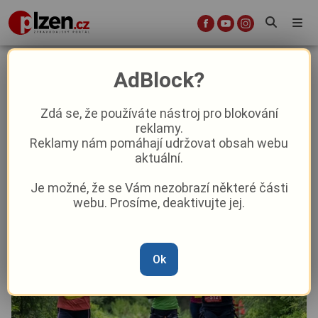
První závod seriálu Leskros
AdBlock?
Chariťák se běží již v neděli na
Kamenném rybníce
Zdá se, že používáte nástroj pro blokování
reklamy.
Reklamy nám pomáhají udržovat obsah webu
Lifestyle
aktuální.
Je možné, že se Vám nezobrazí některé části
Od
Peggy Kýrová
–
28. 1. 2023
|
08:39
webu. Prosíme, deaktivujte jej.
Ok