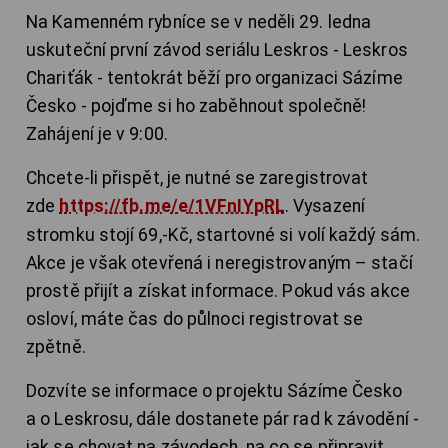
Na Kamenném rybníce se v neděli 29. ledna
uskuteční první závod seriálu Leskros - Leskros
Chariťák - tentokrát běží pro organizaci Sázíme
Česko - pojďme si ho zaběhnout společně!
Zahájení je v 9:00.
Chcete-li přispět, je nutné se zaregistrovat
zde
https://fb.me/e/1VFnIYpRL
. Vysazení
stromku stojí 69,-Kč, startovné si volí každý sám.
Akce je však otevřená i neregistrovaným – stačí
prostě přijít a získat informace. Pokud vás akce
osloví, máte čas do půlnoci registrovat se
zpětně.
Dozvíte se informace o projektu Sázíme Česko
a o Leskrosu, dále dostanete pár rad k závodění -
jak se chovat na závodech, na co se připravit,