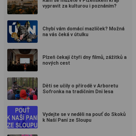
Kam se můžete v Plzeňském kraji
vypravit za kulturou i poznáním?
Chybí vám domácí mazlíček? Možná
na vás čeká v útulku
Plzeň čekají čtyři dny filmů, zážitků a
nových cest
Děti se učily o přírodě v Arboretu
Sofronka na tradičním Dni lesa
Vydejte se v neděli na pouť do Skoků
k Naší Paní ze Sloupu