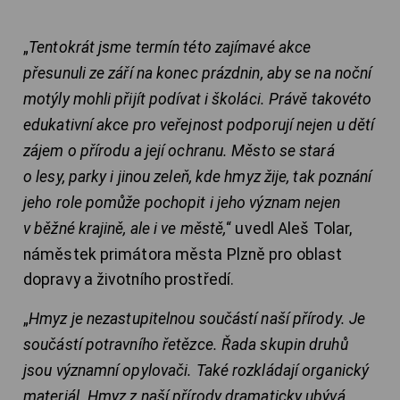
„
Tentokrát jsme termín této zajímavé akce
přesunuli ze září na konec prázdnin, aby se na noční
motýly mohli přijít podívat i školáci. Právě takovéto
edukativní akce pro veřejnost podporují nejen u dětí
zájem o přírodu a její ochranu. Město se stará
o lesy, parky i jinou zeleň, kde hmyz žije, tak poznání
jeho role pomůže pochopit i jeho význam nejen
v běžné krajině, ale i ve městě,
“ uvedl Aleš Tolar,
náměstek primátora města Plzně pro oblast
dopravy a životního prostředí.
„
Hmyz je nezastupitelnou součástí naší přírody. Je
součástí potravního řetězce. Řada skupin druhů
jsou významní opylovači. Také rozkládají organický
materiál. Hmyz z naší přírody dramaticky ubývá