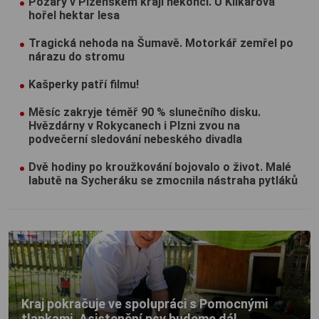
Požáry v Plzeňském kraji nekončí. U Klikařova
hořel hektar lesa
Tragická nehoda na Šumavě. Motorkář zemřel po
nárazu do stromu
Kašperky patří filmu!
Měsíc zakryje téměř 90 % slunečního disku.
Hvězdárny v Rokycanech i Plzni zvou na
podvečerní sledování nebeského divadla
Dvě hodiny po kroužkování bojovalo o život. Malé
labutě na Sycheráku se zmocnila nástraha pytláků
Kraj pokračuje ve spolupráci s Pomocnými
tlapkami. Asistenční psy budeme dál