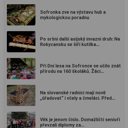
Sofronka zve na výstavu hub a
mykologickou poradnu
Po sršni další asijský invazní druh: Na
Rokycansku se šíří kutilka...
Při Dni lesa na Sofronce se učilo znát
přírodu na 160 školáků. Žáci...
Na slovanské radnici mají nově
„úřadovat“ i včely a čmeláci. Před...
Věk je jenom číslo. Domažličtí senioři
převzali diplomy za...