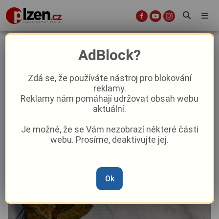
Přijďte si ve středu prohlédnout
AdBlock?
noční motýly na Sofronku
Zdá se, že používáte nástroj pro blokování
reklamy.
Aktuality
Z Plzně
Reklamy nám pomáhají udržovat obsah webu
aktuální.
Od
Peggy Kýrová
–
24. 8. 2025
|
04:25
Je možné, že se Vám nezobrazí některé části
webu. Prosíme, deaktivujte jej.
Ok