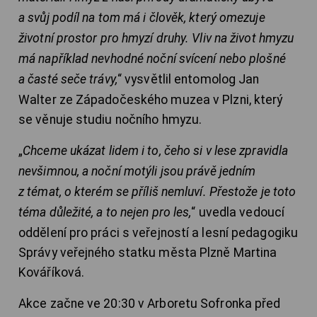
a svůj podíl na tom má i člověk, který omezuje
životní prostor pro hmyzí druhy. Vliv na život hmyzu
má například nevhodné noční svícení nebo plošné
a časté seče trávy,
“ vysvětlil entomolog Jan
Walter ze Západočeského muzea v Plzni, který
se věnuje studiu nočního hmyzu.
„
Chceme ukázat lidem i to, čeho si v lese zpravidla
nevšimnou, a noční motýli jsou právě jedním
z témat, o kterém se příliš nemluví. Přestože je toto
téma důležité, a to nejen pro les,
“ uvedla vedoucí
oddělení pro práci s veřejností a lesní pedagogiku
Správy veřejného statku města Plzně Martina
Kováříková.
Akce začne ve 20:30 v Arboretu Sofronka před