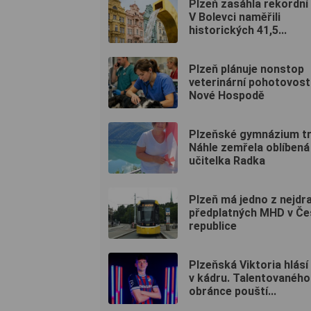
Plzeň zasáhla rekordní
V Bolevci naměřili
historických 41,5...
Plzeň plánuje nonstop
veterinární pohotovost
Nové Hospodě
Plzeňské gymnázium tru
Náhle zemřela oblíbená
učitelka Radka
Plzeň má jedno z nejdr
předplatných MHD v Če
republice
Plzeňská Viktoria hlás
v kádru. Talentovaného
obránce pouští...