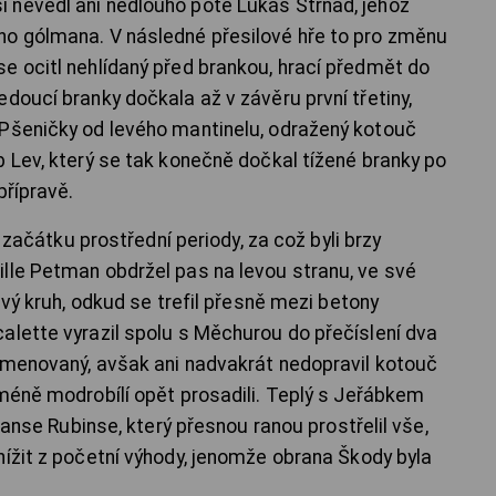
 nevedl ani nedlouho poté Lukáš Strnad, jehož
ho gólmana. V následné přesilové hře to pro změnu
e ocitl nehlídaný před brankou, hrací předmět do
doucí branky dočkala až v závěru první třetiny,
 Pšeničky od levého mantinelu, odražený kotouč
b Lev, který se tak konečně dočkal tížené branky po
přípravě.
a začátku prostřední periody, za což byli brzy
lle Petman obdržel pas na levou stranu, ve své
evý kruh, odkud se trefil přesně mezi betony
alette vyrazil spolu s Měchurou do přečíslení dva
 jmenovaný, avšak ani nadvakrát nedopravil kotouč
cméně modrobílí opět prosadili. Teplý s Jeřábkem
tianse Rubinse, který přesnou ranou prostřelil vše,
nížit z početní výhody, jenomže obrana Škody byla