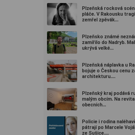
Plzeňská rocková scén
pláče. V Rakousku trag
zemřel zpěvák...
Plzeňsko známé nezn
zamířilo do Nadryb. Ma
ukrývá velké...
Plzeňská náplavka u R
bojuje o Českou cenu z
architekturu....
Plzeňský kraj podává r
malým obcím. Na revita
obecních...
Policie i rodina naléhav
pátrají po Marcele Voj
ze Sušice....