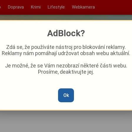
o
Doprava
Krimi
Lifestyle
Webkamera
AdBlock?
Zdá se, že používáte nástroj pro blokování reklamy.
Reklamy nám pomáhají udržovat obsah webu aktuální.
Je možné, že se Vám nezobrazí některé části webu.
Prosíme, deaktivujte jej.
hráli na turnaji v Itálii nad
i finále
Ok