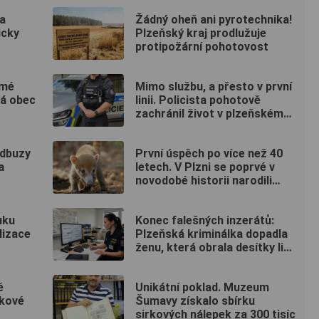
a
Žádný oheň ani pyrotechnika!
icky
Plzeňský kraj prodlužuje
protipožární pohotovost
ámé
Mimo službu, a přesto v první
lá obec
linii. Policista pohotově
zachránil život v plzeňském
fitku
adbuzy
První úspěch po více než 40
a
letech. V Plzni se poprvé v
novodobé historii narodili
nosálové bělohubí
uku
Konec falešných inzerátů:
lizace
Plzeňská kriminálka dopadla
ženu, která obrala desítky lidí
po celé republice
ě
Unikátní poklad. Muzeum
ákové
Šumavy získalo sbírku
sirkových nálepek za 300 tisíc