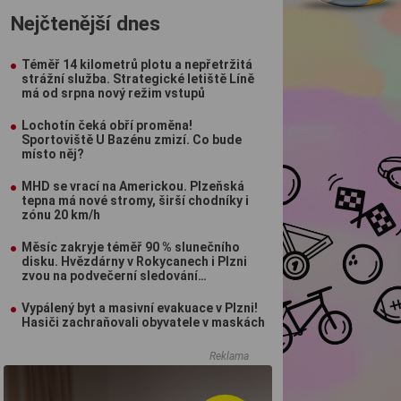
Nejčtenější dnes
Téměř 14 kilometrů plotu a nepřetržitá
strážní služba. Strategické letiště Líně
má od srpna nový režim vstupů
Lochotín čeká obří proměna!
Sportoviště U Bazénu zmizí. Co bude
místo něj?
MHD se vrací na Americkou. Plzeňská
tepna má nové stromy, širší chodníky i
zónu 20 km/h
Měsíc zakryje téměř 90 % slunečního
disku. Hvězdárny v Rokycanech i Plzni
zvou na podvečerní sledování
nebeského divadla
Vypálený byt a masivní evakuace v Plzni!
Hasiči zachraňovali obyvatele v maskách
Reklama