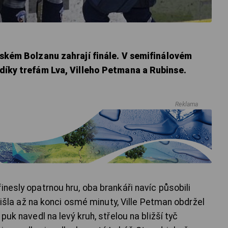
alském Bolzanu zahrají finále. V semifinálovém
0 díky trefám Lva, Villeho Petmana a Rubinse.
Reklama
inesly opatrnou hru, oba brankáři navíc působili
 přišla až na konci osmé minuty, Ville Petman obdržel
puk navedl na levý kruh, střelou na bližší tyč