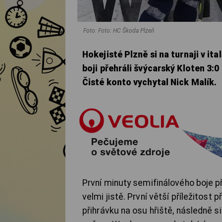
Foto: Foto: HC Škoda Plzeň
Hokejisté Plzně si na turnaji v it
boji přehráli švýcarský Kloten 3:
Čisté konto vychytal Nick Malík.
První minuty semifinálového boje př
velmi jistě. První větší příležitost
přihrávku na osu hřiště, následně si 