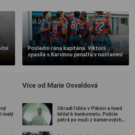
oční
Poslední rána kapitána. Viktorii
spasila s Karvinou penalta v nastavení
Více od Marie Osvaldová
cný
Okradl řidiče v Plánici a hned
l malý
běžel k bankomatu. Policie
pátrá po muži z kamerových
záznamů