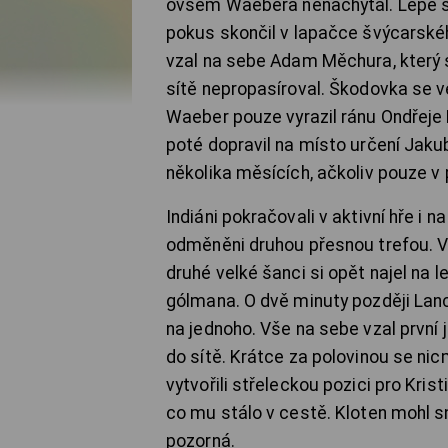
ovšem Waebera nenachytal. Lépe si
pokus skončil v lapačce švýcarské
vzal na sebe Adam Měchura, který s
sítě nepropasíroval. Škodovka se ve
Waeber pouze vyrazil ránu Ondřeje
poté dopravil na místo určení Jaku
několika měsících, ačkoliv pouze v 
Indiáni pokračovali v aktivní hře i n
odměněni druhou přesnou trefou. Vi
druhé velké šanci si opět najel na l
gólmana. O dvě minuty později Lanc
na jednoho. Vše na sebe vzal první
do sítě. Krátce za polovinou se ni
vytvořili střeleckou pozici pro Kris
co mu stálo v cestě. Kloten mohl s
pozorná.