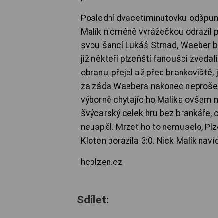
Poslední dvacetiminutovku odšpunto
Malík nicméně vyrážečkou odrazil p
svou šancí Lukáš Strnad, Waeber by
již někteří plzeňští fanoušci zveda
obranu, přejel až před brankovišt
za záda Waebera nakonec neprošel.
výborně chytajícího Malíka ovšem n
švýcarský celek hru bez brankáře, 
neuspěl. Mrzet ho to nemuselo, Plze
Kloten porazila 3:0. Nick Malík nav
hcplzen.cz
Sdílet: