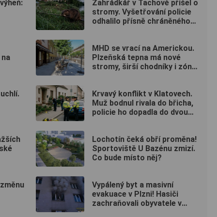
 výheň:
Zahrádkář v Tachově přišel o
stromy. Vyšetřování policie
odhalilo přísně chráněného
viníka
MHD se vrací na Americkou.
 na
Plzeňská tepna má nové
stromy, širší chodníky i zónu
20 km/h
chlí.
Krvavý konflikt v Klatovech.
Muž bodnul rivala do břicha,
policie ho dopadla do dvou
hodin
ažších
Lochotín čeká obří proměna!
ské
Sportoviště U Bazénu zmizí.
Co bude místo něj?
í změnu
Vypálený byt a masivní
evakuace v Plzni! Hasiči
zachraňovali obyvatele v
maskách