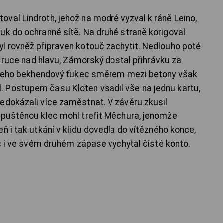
val Lindroth, jehož na modré vyzval k ráně Leino,
uk do ochranné sítě. Na druhé straně korigoval
l rovněž připraven kotouč zachytit. Nedlouho poté
li ruce nad hlavu, Zámorský dostal přihrávku za
ě, jeho bekhendový ťukec směrem mezi betony však
 Postupem času Kloten vsadil vše na jednu kartu,
edokázali více zaměstnat. V závěru zkusil
opuštěnou klec mohl trefit Měchura, jenomže
ň i tak utkání v klidu dovedla do vítězného konce,
íc i ve svém druhém zápase vychytal čisté konto.