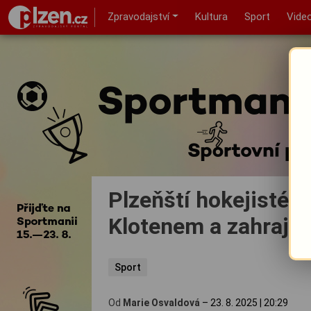
Zpravodajství
Kultura
Sport
Vide
Plzeňští hokejisté vy
Klotenem a zahrají s
Sport
Od
Marie Osvaldová
–
23. 8. 2025
|
20:29