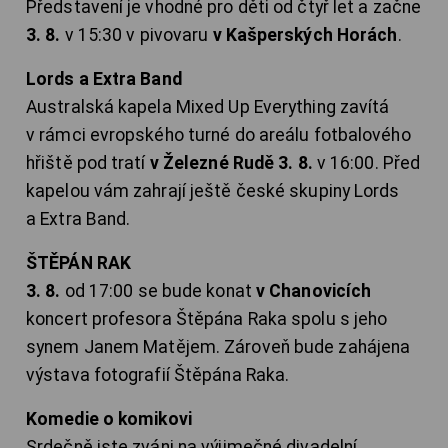
Představení je vhodné pro děti od čtyř let a začne
3. 8.
v 15:30 v pivovaru
v Kašperských Horách
.
Lords a Extra Band
Australská kapela Mixed Up Everything zavítá
v rámci evropského turné do areálu fotbalového
hřiště pod tratí
v Železné Rudě 3. 8.
v 16:00. Před
kapelou vám zahrají ještě české skupiny Lords
a Extra Band.
ŠTĚPÁN RAK
3. 8.
od 17:00 se bude konat
v Chanovicích
koncert profesora Štěpána Raka spolu s jeho
synem Janem Matějem. Zároveň bude zahájena
výstava fotografií Štěpána Raka.
Komedie o komikovi
Srdečně jste zváni na výjimečné divadelní