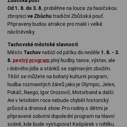
Zbůšská pouť
Od 1. 8. do 3. 8.
proběhne na louce za hasičskou
zbrojnicí
ve Zbůchu
tradiční Zbůšská pouť.
Připraveny budou atrakce pro malé i velké
návštěvníky.
Tachovské městské slavnosti
Město
Tachov
nabízí od pátku do neděle
1. 8. - 3.
8.
pestrý program
plný hudby, tance, výstav, ale
i dobrého jídla a stánků se zajímavým zbožím.
Těšit se můžete na bohatý kulturní program,
hudba rozmanitých žánrů jako je Olympic, Jelen,
Pokáč, Raego, Igor Orozovič, Motorband a další.
Ani v letošním roce nebude chybět historický
průvod a dronová show. Pro rodiny s dětmi je
připravené sobotní dopolední program na hlavní
scéně, kde bude vystupovat Kašpárek v rohlíku.