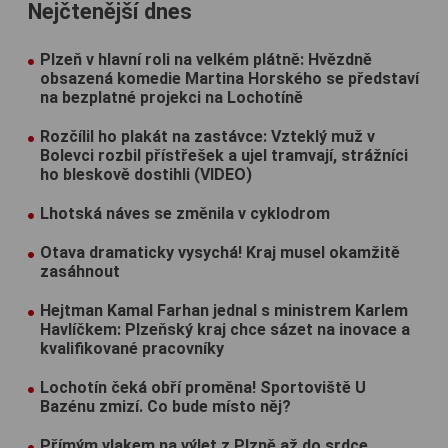
Nejčtenější dnes
Plzeň v hlavní roli na velkém plátně: Hvězdně
obsazená komedie Martina Horského se představí
na bezplatné projekci na Lochotíně
Rozčílil ho plakát na zastávce: Vzteklý muž v
Bolevci rozbil přístřešek a ujel tramvají, strážníci
ho bleskově dostihli (VIDEO)
Lhotská náves se změnila v cyklodrom
Otava dramaticky vysychá! Kraj musel okamžitě
zasáhnout
Hejtman Kamal Farhan jednal s ministrem Karlem
Havlíčkem: Plzeňský kraj chce sázet na inovace a
kvalifikované pracovníky
Lochotín čeká obří proměna! Sportoviště U
Bazénu zmizí. Co bude místo něj?
Přímým vlakem na výlet z Plzně až do srdce