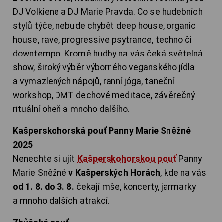
DJ Volkiene a DJ Marie Pravda. Co se hudebních
stylů týče, nebude chybět deep house, organic
house, rave, progressive psytrance, techno či
downtempo. Kromě hudby na vás čeká světelná
show, široký výběr výborného veganského jídla
a vymazlených nápojů, ranní jóga, taneční
workshop, DMT dechové meditace, závěrečný
rituální oheň a mnoho dalšího.
Kašperskohorská pouť Panny Marie Sněžné
2025
Nenechte si ujít
Kašperskohorskou pouť
Panny
Marie Sněžné
v Kašperských Horách
, kde na vás
od 1. 8. do 3. 8.
čekají mše, koncerty, jarmarky
a mnoho dalších atrakcí.