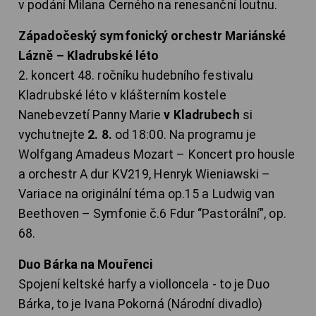
v podání Milana Černého na renesanční loutnu.
Západočeský symfonický orchestr Mariánské
Lázně – Kladrubské léto
2. koncert 48. ročníku hudebního festivalu
Kladrubské léto v klášterním kostele
Nanebevzetí Panny Marie
v Kladrubech
si
vychutnejte
2. 8.
od 18:00. Na programu je
Wolfgang Amadeus Mozart – Koncert pro housle
a orchestr A dur KV219, Henryk Wieniawski –
Variace na originální téma op.15 a Ludwig van
Beethoven – Symfonie č.6 Fdur “Pastorální”, op.
68.
Duo Bárka na Mouřenci
Spojení keltské harfy a violloncela - to je Duo
Bárka, to je Ivana Pokorná (Národní divadlo)