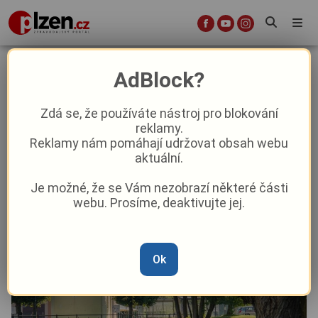
Plzeňský kraj vítá srpen stylově!
AdBlock?
Aktuality
Kultura
Z kraje
Zdá se, že používáte nástroj pro blokování
reklamy.
Reklamy nám pomáhají udržovat obsah webu
Od
Peggy Kýrová
–
1. 8. 2025
|
06:55
aktuální.
Je možné, že se Vám nezobrazí některé části
webu. Prosíme, deaktivujte jej.
Ok