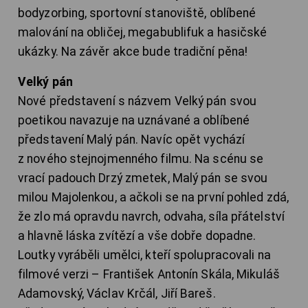
bodyzorbing, sportovní stanoviště, oblíbené
malování na obličej, megabublifuk a hasičské
ukázky. Na závěr akce bude tradiční pěna!
Velký pán
Nové představení s názvem Velký pán svou
poetikou navazuje na uznávané a oblíbené
představení Malý pán. Navíc opět vychází
z nového stejnojmenného fil­mu. Na scénu se
vrací padouch Drzý zmetek, Malý pán se svou
milou Majolenkou, a ačkoli se na první pohled zdá,
že zlo má opravdu navrch, odvaha, síla přátelství
a hlavně láska zvítězí a vše dobře dopadne.
Loutky vyráběli umělci, kteří spolupracovali na
filmové verzi – František Antonín Skála, Mikuláš
Adamovský, Václav Krčál, Jiří Bareš.