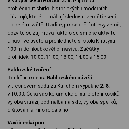
v Kašperských Horách 2. 8.
Přijďte si
prohlédnout sbírku historických i moderních
přístrojů, které pomáhají sledovat zemětřesení
po celém světě. Uvidíte, jak se měří otřesy země,
dozvíte se zajímavá fakta o seismické aktivitě
u nás i ve světě a prohlédnete si štolu Kristýnu
100 m do hloubkového masivu. Začátky
prohlídek: 10:00, 11:00, 13:00, 14:00 a 15:00.
Baldovské tvoření
Tradiční akce
na Baldovském návrší
v třešňovém sadu za Kalichem vypukne
2. 8.
v 10:00. Čeká vás keramická dílna, pletení košíků,
výroba vitráží, podmalba na sklo, výroba šperků,
drátování a mnoho dalšího.
Vavřinecká pouť