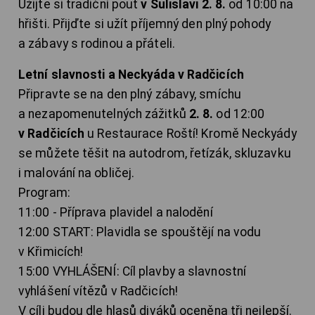
Užijte si tradiční pouť
v Sulislavi 2. 8.
od 10:00 na
hřišti. Přijďte si užít příjemný den plný pohody
a zábavy s rodinou a přáteli.
Letní slavnosti a Neckyáda v Radčicích
Připravte se na den plný zábavy, smíchu
a nezapomenutelných zážitků
2. 8.
od 12:00
v Radčicích
u Restaurace Roští! Kromě Neckyády
se můžete těšit na autodrom, řetízák, skluzavku
i malování na obličej.
Program:
11:00 - Příprava plavidel a nalodění
12:00 START: Plavidla se spouštějí na vodu
v Křimicích!
15:00 VYHLÁŠENÍ: Cíl plavby a slavnostní
vyhlášení vítězů v Radčicích!
V cíli budou dle hlasů diváků oceněna tři nejlepší.