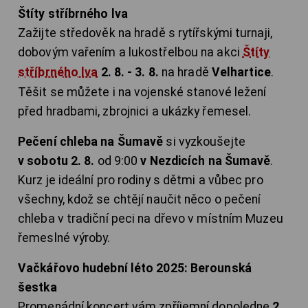
Štíty stříbrného lva
Zažijte středověk na hradě s rytířskými turnaji,
dobovým vařením a lukostřelbou na akci
Štíty
stříbrného lva
2. 8. - 3. 8.
na hradě
Velhartice
.
Těšit se můžete i na vojenské stanové ležení
před hradbami, zbrojnici a ukázky řemesel.
Pečení chleba na Šumavě
si vyzkoušejte
v sobotu 2. 8.
od 9:00
v Nezdicích na Šumavě
.
Kurz je ideální pro rodiny s dětmi a vůbec pro
všechny, kdož se chtějí naučit něco o pečení
chleba v tradiční peci na dřevo v místním Muzeu
řemeslné výroby.
Vačkářovo hudební léto 2025: Berounská
šestka
Promenádní koncert vám zpříjemní dopoledne
2.