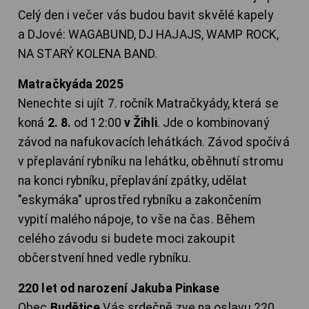
Celý den i večer vás budou bavit skvělé kapely
a DJové: WAGABUND, DJ HAJAJS, WAMP ROCK,
NA STARÝ KOLENA BAND.
Matračkyáda 2025
Nenechte si ujít 7. ročník Matračkyády, která se
koná
2. 8.
od 12:00
v Žihli
. Jde o kombinovaný
závod na nafukovacích lehátkách. Závod spočívá
v přeplavání rybníku na lehátku, oběhnutí stromu
na konci rybníku, přeplavání zpátky, udělat
"eskymáka" uprostřed rybníku a zakončením
vypití malého nápoje, to vše na čas. Během
celého závodu si budete moci zakoupit
občerstvení hned vedle rybníku.
220 let od narození Jakuba Pinkase
Obec
Budětice
Vás srdečně zve na oslavu 220