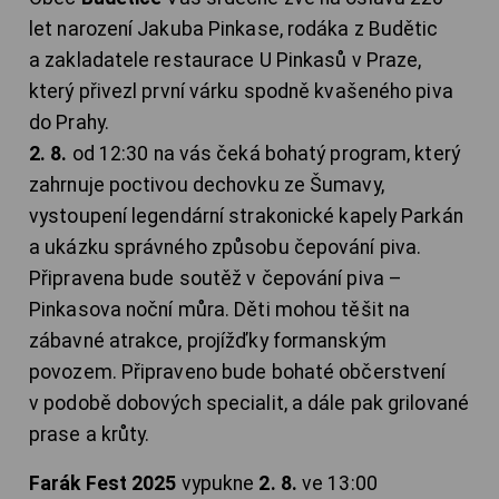
let narození Jakuba Pinkase, rodáka z Budětic
a zakladatele restaurace U Pinkasů v Praze,
který přivezl první várku spodně kvašeného piva
do Prahy.
2. 8.
od 12:30 na vás čeká bohatý program, který
zahrnuje poctivou dechovku ze Šumavy,
vystoupení legendární strakonické kapely Parkán
a ukázku správného způsobu čepování piva.
Připravena bude soutěž v čepování piva –
Pinkasova noční můra. Děti mohou těšit na
zábavné atrakce, projížďky formanským
povozem. Připraveno bude bohaté občerstvení
v podobě dobových specialit, a dále pak grilované
prase a krůty.
Farák Fest 2025
vypukne
2. 8.
ve 13:00