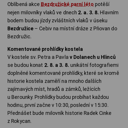
Oblíbená akce
Bezdružické parní léto
potěší
nejen milovníky vlaků ve dnech
2. a. 3. 8.
Hlavním
bodem budou jízdy zvláštních vlaků v úseku
Bezdružice
– Cebiv na místní dráze z Pňovan do
Bezdružic.
Komentované prohlídky kostela
V kostele sv. Petra a Pavla
v Dolanech u Hlinců
se budou konat
2. 8. a 3. 8.
unikátní fotografiemi
doplněné komentované prohlídky, které se kromě
historie kostela zaměří na mnoho dalších
zajímavých míst, hradů a zámků, ležících
u Berounky. Prohlídky budou probíhat každou
hodinu, první začne v 10:30, poslední v 15:30.
Přednášet bude milovník historie Radek Cinke
z Rokycan.