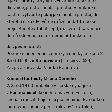
a jaké náměty si vybírá. Vysvětlíte si, co je to
distance, prostor, osobní prostor. V praktické
části si vytvoříte pokoj jako osobní prostor, do
kterého si každý tvůrce může přidat to, co si
přeje. Budete stříhat, lepit, malovat. Účastníci si
domů odnesou trojrozměrné autorské dílo.
Já zpívám štěstí
Poetické odpoledne s obrazy a šperky se koná
2.
8.
od 16:00
ve Štěnovicích
(Třešňová 533).
Zazpívá zpěvačka Vlaďka Bauerová.
Koncert loutnisty Milana Černého
2. 8.
od 18:00 proběhne v horské synagoze
v Hartmanicích
koncert s názvem Fortuna,
nechala mě žít. Přijďte si poslechnout Evropskou
loutnovou hudbu z první poloviny 16. století,