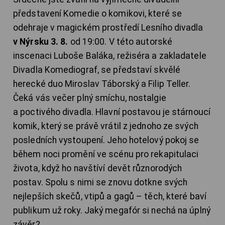
představení Komedie o komikovi, které se
odehraje v magickém prostředí Lesního divadla
v Nýrsku 3. 8.
od 19:00. V této autorské
inscenaci Luboše Baláka, režiséra a zakladatele
Divadla Komediograf, se představí skvělé
herecké duo Miroslav Táborský a Filip Teller.
Čeká vás večer plný smíchu, nostalgie
a poctivého divadla. Hlavní postavou je stárnoucí
komik, který se právě vrátil z jednoho ze svých
posledních vystoupení. Jeho hotelový pokoj se
během noci promění ve scénu pro rekapitulaci
života, když ho navštíví devět různorodých
postav. Spolu s nimi se znovu dotkne svých
nejlepších skečů, vtipů a gagů – těch, které baví
publikum už roky. Jaký megafór si nechá na úplný
závěr?