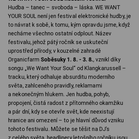
Hudba – tanec – svoboda – láska. WE WANT
YOUR SOUL není jen festival elektronické hudby, je
to návrat k sobě, k tomu, kým opravdu jsme, když
necháme všechno ostatní odplout. Název
festivalu, jehož pátý ročník se uskuteční
uprostřed přírody, v kouzelné zahradě
Organicfarm
Soběsuky 1. 8. - 3. 8.
, vznikl díky
songu „We Want Your Soul“ od Klangkarussell –
tracku, který odhaluje absurditu moderního
světa, zahlceného pravidly, reklamami
a nekonečným hlukem. Jen hudba, pohyb,
propojení, čistá radost z přítomného okamžiku
a pár dní, kdy se otevře svět, kde neexistují
hranice ani omezení – to je hlavní důvod vzniku
tohoto festivalu. Můžete se těšit na DJ’s
z celého světa, headlinery letošního ročníku jsou