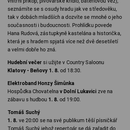
vnitřní příkop, pivovarské křídlo, bateriovou věž),
seznámíte se s osudy hradu jak ve středověku,
tak v dobách mladších a dozvíte se mnohé o jeho
současnosti i budoucnosti. Prohlídku povede
Hana Rudová, zástupkyně kastelána a historička,
která je s hradem spjatá více než dvě desetiletí
a velmi dobře ho zná.
Hudební večer
si užijte v Country Saloonu
Klatovy - Beňovy 1. 8.
od 18:30.
Elektroband Honzy Šimůnka
Hospůdka Chovatelna
v Dolní Lukavici
zve na
zábavu s hudbou
1. 8.
od 19:00.
Tomáš Suchý
1. 8.
ve 20:00 se na své publikum těší písničkář
Tomáš Suchý, jehož repertoár se dá zařadit do