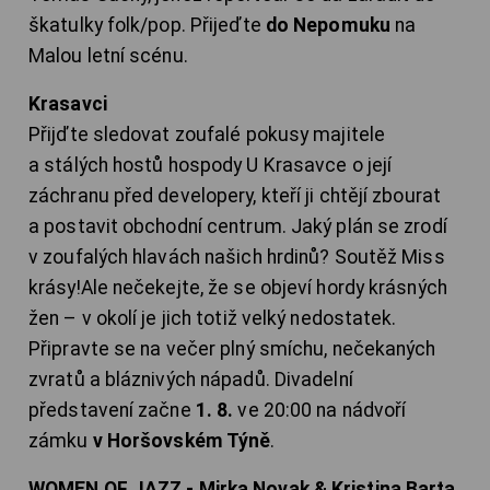
škatulky folk/pop. Přijeďte
do Nepomuku
na
Malou letní scénu.
Krasavci
Přijďte sledovat zoufalé pokusy majitele
a stálých hostů hospody U Krasavce o její
záchranu před developery, kteří ji chtějí zbourat
a postavit obchodní centrum. Jaký plán se zrodí
v zoufalých hlavách našich hrdinů? Soutěž Miss
krásy!Ale nečekejte, že se objeví hordy krásných
žen – v okolí je jich totiž velký nedostatek.
Připravte se na večer plný smíchu, nečekaných
zvratů a bláznivých nápadů. Divadelní
představení začne
1. 8.
ve 20:00 na nádvoří
zámku
v Horšovském Týně
.
WOMEN OF JAZZ - Mirka Novak & Kristina Barta