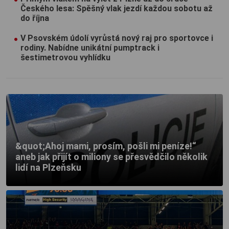
Českého lesa: Spěšný vlak jezdí každou sobotu až
do října
V Psovském údolí vyrůstá nový raj pro sportovce i
rodiny. Nabídne unikátní pumptrack i
šestimetrovou vyhlídku
&quot;Ahoj mami, prosím, pošli mi peníze!“
aneb jak přijít o miliony se přesvědčilo několik
lidí na Plzeňsku