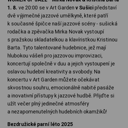
1. 8.
ve 20:00 se v Art Garden
v Sušici
představí
dvě výjimečné jazzové umělkyně, které patří
k současné špičce naší jazzové scény - sušická
rodačka a zpěvačka Mirka Novak vystoupí
s pražskou skladatelkou a klavíristkou Kristinou
Barta. Tyto talentované hudebnice, jež mají
hlubokou vášeň pro jazzovou improvizaci,
koncertují společně v duu a jejich vystoupení je
oslavou hudební kreativity a svobody. Na
koncertu v Art Garden můžete očekávat
skvostnou souhru, emocionálně nabité pasáže
a inovativní přístupy k jazzové hudbě. Přijďte si
užít večer plný jedinečné atmosféry
a nezapomenutelných hudebních okamžiků!
Bezdružické parní léto 2025