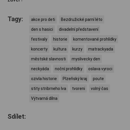
Tagy:
akce pro deti
Bezdružické parní léto
den s hasici
divadelní představení
festivaly
historie
komentované prohlídky
koncerty
kultura
kurzy
matrackyada
městské slavnosti
myslivecky den
neckyáda
noční prohlídky
oslava vyroci
ozivla historie
Plzeňský kraj
poute
stity stribrneho lva
tvoreni
volný čas
Výtvarná dílna
Sdílet: