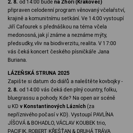
2. 8.
od 14:00 bude
na Zhoři (Krakovec)
připraven celodenní program věnovaný včelařství,
krajině a komunitnímu setkání. Ve 14:00 vystoupí
Jiří Cafourek s přednáškou na téma včela
medonosná, jak jí známe a neznáme mýty,
předsudky, vliv na biodiverzitu, realita. V 17:00
vás čeká koncert českého písničkáře Jana
Buriana.
LÁZEŇSKÁ STRUNA 2025
Zapište si datum do diářů a naleštěte kovbojky -
2. 8.
od 14:00 vás čeká den plný country, folku,
bluegrassu a pohody. Kde? Na open air scéně
u KD
v Konstantinových Lázních
(za
nepříznivého počasí v KD). Vystoupí PAVLÍNA
JÍŠOVÁ & BOHADLO, VÁCLAV KOUBEK trio,
PACIFIK, ROBERT KŘEŠŤAN & DRUHÁ TRÁVA