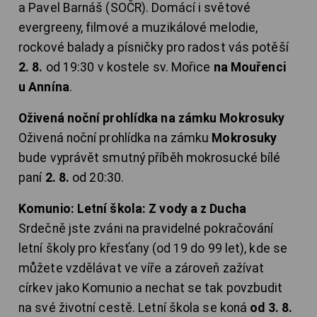
a Pavel Barnáš (SOČR). Domácí i světové
evergreeny, filmové a muzikálové melodie,
rockové balady a písničky pro radost vás potěší
2. 8.
od 19:30 v kostele sv. Mořice
na Mouřenci
u Annína
.
Oživená noční prohlídka na zámku Mokrosuky
Oživená noční prohlídka na zámku
Mokrosuky
bude vyprávět smutný příběh mokrosucké bílé
paní
2. 8.
od 20:30.
Komunio: Letní škola: Z vody a z Ducha
Srdečně jste zváni na pravidelné pokračování
letní školy pro křesťany (od 19 do 99 let), kde se
můžete vzdělávat ve víře a zároveň zažívat
církev jako Komunio a nechat se tak povzbudit
na své životní cestě. Letní škola se koná
od 3. 8.