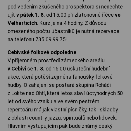
pod vedením zkušeného prospektora si nenechte
ujít
v pátek 1. 8.
od 15:00 při zlatonosné říčce
ve
Velharticích
. Kurz je na 4 hodiny. Z důvodu
omezeného počtu účastníků je nutná rezervace
na telefonu 735 09 99 75!
Cebivské folkové odpoledne
V příjemném prostředí zámeckého areálu
v Cebivi
se
1. 8.
od 16:00 uskuteční hudební
akce, která potěší zejména fanoušky folkové
hudby. O zahájení se postará skupina Roháči
z Lokte nad Ohří, která letos slaví úctyhodných 50
let od svého vzniku a ve svém pestrém
repertoáru má jak vlastní písničky, tak i skladby
z oblasti country, jazzu, spirituálů nebo lidovek.
Hlavním vystupujícím pak bude známý český