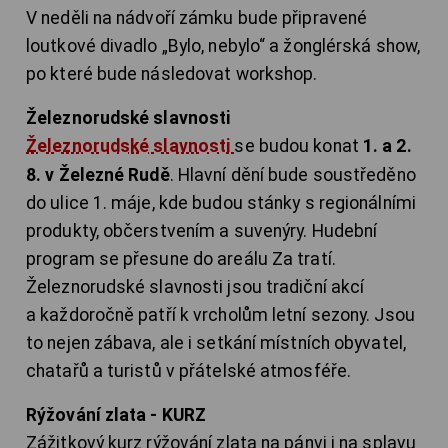
V neděli na nádvoří zámku bude připravené
loutkové divadlo „Bylo, nebylo“ a žonglérská show,
po které bude následovat workshop.
Železnorudské slavnosti
Železnorudské slavnosti
se budou konat
1. a 2.
8. v Železné Rudě
. Hlavní dění bude soustředěno
do ulice 1. máje, kde budou stánky s regionálními
produkty, občerstvením a suvenýry. Hudební
program se přesune do areálu Za tratí.
Železnorudské slavnosti jsou tradiční akcí
a každoročně patří k vrcholům letní sezony. Jsou
to nejen zábava, ale i setkání místních obyvatel,
chatařů a turistů v přátelské atmosféře.
Rýžování zlata - KURZ
Zážitkový kurz rýžování zlata na pánvi i na splavu