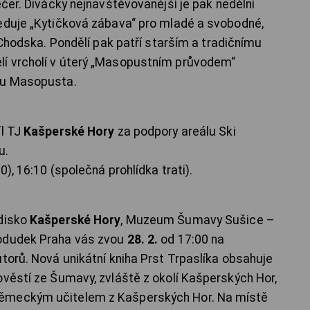
ečer. Divácky nejnavštěvovanější je pak nedělní
eduje „Kytičková zábava“ pro mladé a svobodné,
o Chodska. Pondělí pak patří starším a tradičnímu
í vrcholí v úterý „Masopustním průvodem“
ou Masopusta.
l TJ
Kašperské Hory
za podpory areálu Ski
u.
), 16:10 (společná prohlídka trati).
edisko
Kašperské Hory
, Muzeum Šumavy Sušice –
Kodudek Praha vás zvou
28. 2.
od 17:00 na
torů. Nová unikátní kniha Prst Trpaslíka obsahuje
ověstí ze Šumavy, zvláště z okolí Kašperských Hor,
ěmeckým učitelem z Kašperských Hor. Na místě