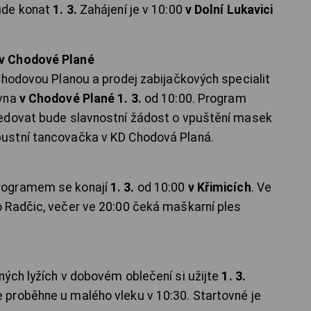
ude konat
1. 3.
Zahájení je v 10:00
v Dolní Lukavici
v Chodové Plané
Chodovou Planou a prodej zabijačkových specialit
ovna
v Chodové Plané 1. 3.
od 10:00. Program
edovat bude slavnostní žádost o vpuštění masek
ustní tancovačka v KD Chodová Planá.
rogramem se konají
1. 3.
od 10:00
v Křimicích
. Ve
 Radčic, večer ve 20:00 čeká maškarní ples
ých lyžích v dobovém oblečení si užijte
1. 3.
e proběhne u malého vleku v 10:30. Startovné je