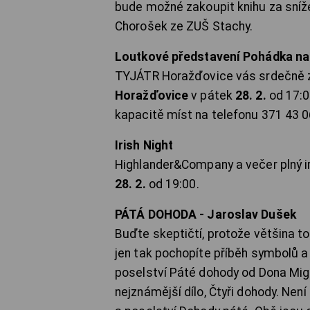
bude možné zakoupit knihu za sníž
Chorošek ze ZUŠ Stachy.
Loutkové představení Pohádka na
TYJÁTR Horažďovice vás srdečně z
Horažďovice
v pátek
28. 2.
od 17:0
kapacitě míst na telefonu 371 43 0
Irish Night
Highlander&Company a večer plný ir
28. 2.
od 19:00.
PÁTÁ DOHODA - Jaroslav Dušek
Buďte skeptičtí, protože většina to
jen tak pochopíte příběh symbolů a
poselství Páté dohody od Dona Migu
nejznámější dílo, Čtyři dohody. Není