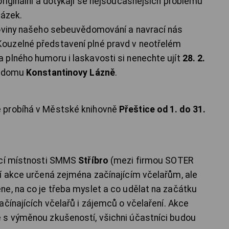
originální a dotýkají se nejsoučasnějších problémů
tázek.
roviny našeho sebeuvědomování a navrací nás
ouzelné představení plné pravd v neotřelém
 plného humoru i laskavosti si nenechte ujít
28. 2.
o domu
Konstantinovy Lázně
.
 probíhá v Městské knihovně
Přeštice od 1. do 31.
ací místnosti SMMS
Stříbro
(mezi firmou SOTER
í akce určená zejména začínajícím včelařům, ale
e, na co je třeba myslet a co udělat na začátku
čínajících včelařů i zájemců o včelaření. Akce
 s výměnou zkušeností, všichni účastníci budou