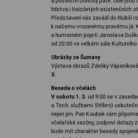
a poselství Dohody páté. Obě jsou 
lidstva i tisíciletých existenčních o
Představení nás zavádí do hlubší 
k našemu vrozenému pravému já. K
a humorném pojetí Jaroslava Duška
od 20:00 ve velkém sále Kulturníh
Obrázky ze Šumavy
Výstava obrazů Zdeňky Vápeníkové
3.
Beseda o včelách
V sobotu 1. 3.
od 9:00 se v zased
a Tech. službami Stříbro) uskutečn
nejen jim. Pan Koubek vám připomen
včelařské sezóny, zodpoví dotazy za
bude mít charakter besedy spojené