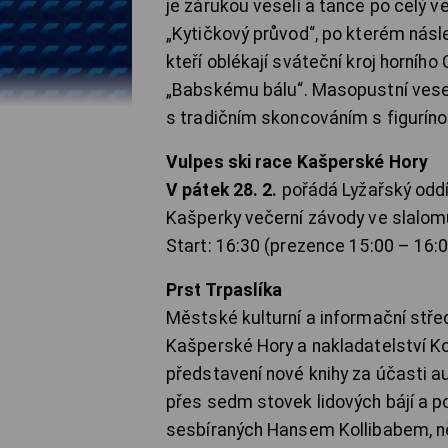
je zárukou veselí a tance po celý v
„Kytičkový průvod“, po kterém násl
kteří oblékají sváteční kroj horníh
„Babskému bálu“. Masopustní vesel
s tradičním skoncováním s figurín
Vulpes ski race Kašperské Hory
V pátek 28. 2.
pořádá Lyžařský oddí
Kašperky večerní závody ve slalom
Start: 16:30 (prezence 15:00 – 16:00
Prst Trpaslíka
Městské kulturní a informační stř
Kašperské Hory a nakladatelství 
představení nové knihy za účasti au
přes sedm stovek lidových bájí a p
sesbíraných Hansem Kollibabem, n