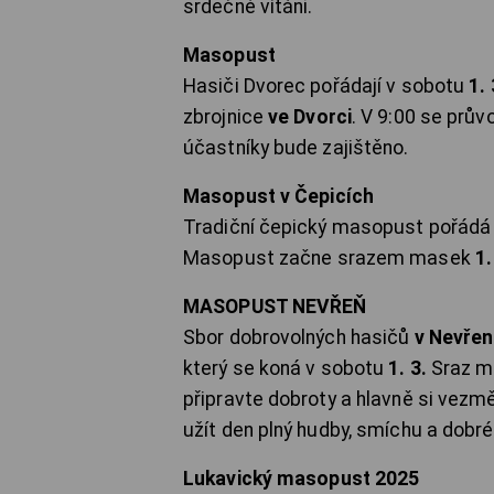
srdečně vítáni.
Masopust
Hasiči Dvorec pořádají v sobotu
1. 
zbrojnice
ve Dvorci
. V 9:00 se prů
účastníky bude zajištěno.
Masopust v Čepicích
Tradiční čepický masopust pořád
Masopust začne srazem masek
1.
MASOPUST NEVŘEŇ
Sbor dobrovolných hasičů
v Nevřen
který se koná v sobotu
1. 3.
Sraz ma
připravte dobroty a hlavně si vezm
užít den plný hudby, smíchu a dobréh
Lukavický masopust 2025