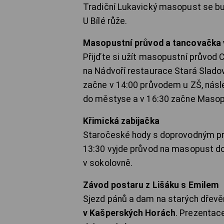
Tradiční Lukavický masopust se b
U Bílé růže.
Masopustní průvod a tancovačka 
Přijďte si užít masopustní průvod 
na Nádvoří restaurace Stará Slad
začne v 14:00 průvodem u ZŠ, násl
do městyse a v 16:30 začne Masop
Křimická zabijačka
Staročeské hody s doprovodným p
13:30 vyjde průvod na masopust do
v sokolovně.
Závod postaru z Lišáku s Emilem
Sjezd pánů a dam na starých dřevěn
v Kašperských Horách
. Prezentac