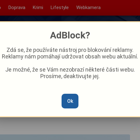
o
Doprava
Krimi
Lifestyle
Webkamera
AdBlock?
Zdá se, že používáte nástroj pro blokování reklamy.
Reklamy nám pomáhají udržovat obsah webu aktuální.
Je možné, že se Vám nezobrazí některé části webu.
Prosíme, deaktivujte jej.
řezen vesele
Ok