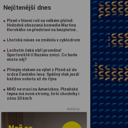
Nejčtenější dnes
Plzeň v hlavní roli na velkém plátně:
Hvězdně obsazená komedie Martina
Horského se představí na bezplatné
projekci na Lochotíně
Lhotská náves se změnila v cyklodrom
Lochotín čeká obří proměna!
Sportoviště U Bazénu zmizí. Co bude
místo něj?
Přímým vlakem na výlet z Plzně až do
srdce Českého lesa: Spěšný vlak jezdí
každou sobotu až do října
MHD se vrací na Americkou. Plzeňská
tepna má nové stromy, širší chodníky i
zónu 20 km/h
Reklama