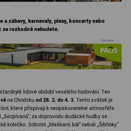
je a zábavy, karnevaly, plesy, koncerty nebo
it se rozhodně nebudete.
Reklama
 starobylé lidové období veselého hodování. Ten
ově
na Chodsku
od 28. 2. do 4. 3.
Tento svátek je
ísní, které přispívají k neopakovatelné atmosféře
ní „Sezpívaná“, za doprovodu dudácké hudby se
ké kolečko. Sobotní „Maškarní bál“ neboli „Šibřinky“