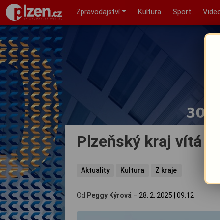
Zpravodajství
Kultura
Sport
Vide
Plzeňský kraj vítá b
Aktuality
Kultura
Z kraje
Od
Peggy Kýrová
–
28. 2. 2025
|
09:12