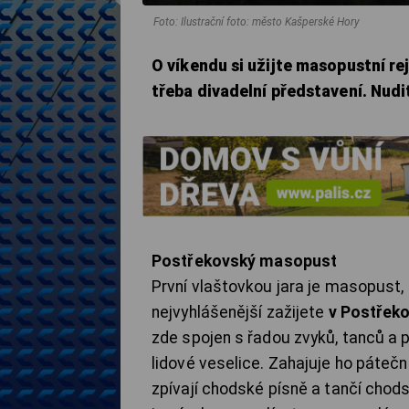
Foto: Ilustrační foto: město Kašperské Hory
O víkendu si užijte masopustní re
třeba divadelní představení. Nud
Postřekovský masopust
První vlaštovkou jara je masopust,
nejvyhlášenější zažijete
v Postřek
zde spojen s řadou zvyků, tanců a p
lidové veselice. Zahajuje ho páteč
zpívají chodské písně a tančí chods