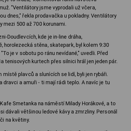
muž. "Ventilátory jsme vyprodali už včera,
ou dnes," řekla prodavačka u pokladny. Ventilátory
byly mezi 500 až 700 korunami.
i-Doudlevcích, kde je in-line dráha,
ě, horolezecká stěna, skatepark, byl kolem 9:30
 "To je v sobotu po ránu nevídané," uvedli. Před
 tenisových kurtech přes silnici hrál jen jeden pár.
ístě plavců a slunících se lidí, byli jen rybáři.
 dravci a amuři - ti mají rádi teplo. A navíc je tu
 Kafe Smetanka na náměstí Milady Horákové, a to
é si dávali většinou ledové kávy a zmrzliny. Personál
i na květiny.