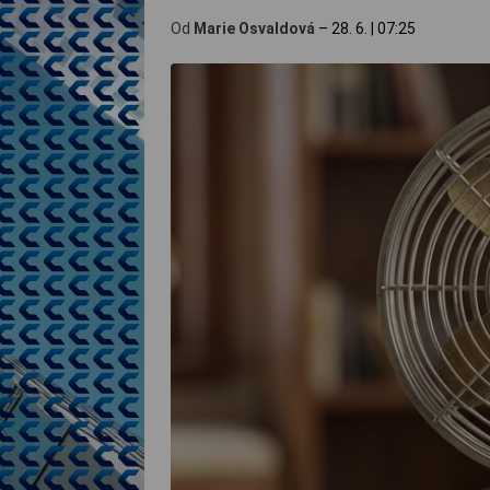
Od
Marie Osvaldová
–
28. 6.
|
07:25