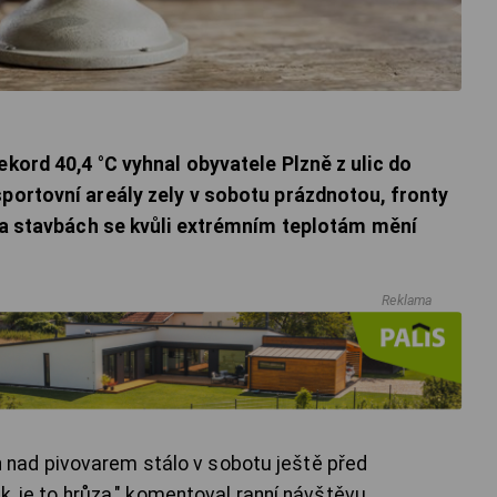
ekord 40,4 °C vyhnal obyvatele Plzně z ulic do
sportovní areály zely v sobotu prázdnotou, fronty
. Na stavbách se kvůli extrémním teplotám mění
Reklama
nad pivovarem stálo v sobotu ještě před
ák, je to hrůza," komentoval ranní návštěvu