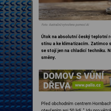
Foto: ilustrační/vytvořeno pomocí AI
Útok na absolutní český teplotní r
stínu a ke klimatizacím. Zatímco 
se stojí jen na chladicí techniku
směny.
Před obchodním centrem Hornbach 
otevřením asi 50 lidí. "Jdu pro větr