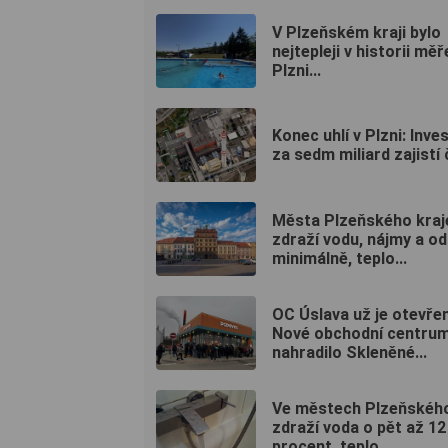
V Plzeňském kraji bylo
nejtepleji v historii měř
Plzni...
Konec uhlí v Plzni: Inve
za sedm miliard zajistí č
Města Plzeňského kraj
zdraží vodu, nájmy a o
minimálně, teplo...
OC Úslava už je otevře
Nové obchodní centru
nahradilo Skleněné...
Ve městech Plzeňského
zdraží voda o pět až 12
procent, teplo...