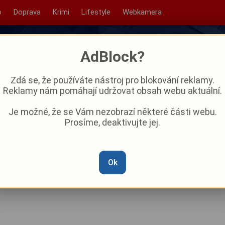
o
Doprava
Krimi
Lifestyle
Webkamera
AdBlock?
Zdá se, že používáte nástroj pro blokování reklamy.
Reklamy nám pomáhají udržovat obsah webu aktuální.
Je možné, že se Vám nezobrazí některé části webu.
Prosíme, deaktivujte jej.
 veder. Obchody hlásí
y, sportoviště zejí
Ok