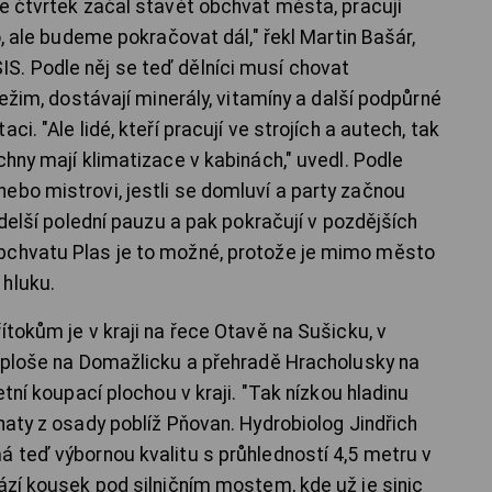
ve čtvrtek začal stavět obchvat města, pracují
o, ale budeme pokračovat dál," řekl Martin Bašár,
S. Podle něj se teď dělníci musí chovat
režim, dostávají minerály, vitamíny a další podpůrné
i. "Ale lidé, kteří pracují ve strojích a autech, tak
chny mají klimatizace v kabinách," uvedl. Podle
ebo mistrovi, jestli se domluví a party začnou
 delší polední pauzu a pak pokračují v pozdějších
bchvatu Plas je to možné, protože je mimo město
 hluku.
ítokům je v kraji na řece Otavě na Sušicku, v
í ploše na Domažlicku a přehradě Hracholusky na
etní koupací plochou v kraji. "Tak nízkou hladinu
haty z osady poblíž Pňovan. Hydrobiolog Jindřich
á teď výbornou kvalitu s průhledností 4,5 metru v
ází kousek pod silničním mostem, kde už je sinic