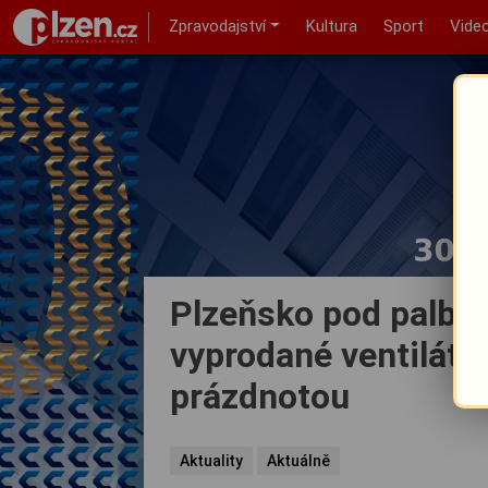
Zpravodajství
Kultura
Sport
Vide
Plzeňsko pod palbou
vyprodané ventilátor
prázdnotou
Aktuality
Aktuálně