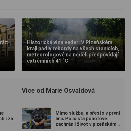
rát:
Historická vlna veder: V Plzeňském
kraji padly rekordy na všech stanicích,
meteorologové na neděli předpovídají
extrémních 41 °C
Více od Marie Osvaldová
me
Mimo službu, a přesto v první
ch i za
linii. Policista pohotově
zachránil život v plzeňském
fitku