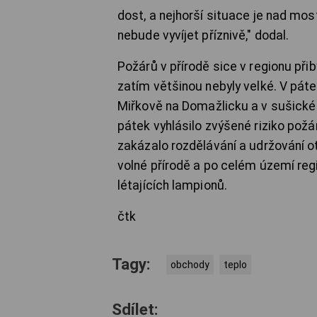
dost, a nejhorší situace je nad mo
nebude vyvíjet příznivě," dodal.
Požárů v přírodě sice v regionu při
zatím většinou nebyly velké. V pát
Miřkově na Domažlicku a v sušické
pátek vyhlásilo zvýšené riziko požá
zakázalo rozdělávání a udržování o
volné přírodě a po celém území reg
létajících lampionů.
čtk
Tagy:
obchody
teplo
Sdílet: