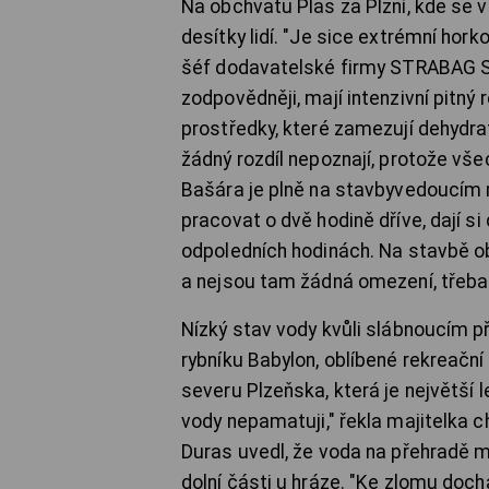
Na obchvatu Plas za Plzní, kde se 
desítky lidí. "Je sice extrémní hork
šéf dodavatelské firmy STRABAG SI
zodpovědněji, mají intenzivní pitný 
prostředky, které zamezují dehydratac
žádný rozdíl nepoznají, protože vše
Bašára je plně na stavbyvedoucím n
pracovat o dvě hodině dříve, dají si
odpoledních hodinách. Na stavbě o
a nejsou tam žádná omezení, třeba
Nízký stav vody kvůli slábnoucím př
rybníku Babylon, oblíbené rekreačn
severu Plzeňska, která je největší l
vody nepamatuji," řekla majitelka c
Duras uvedl, že voda na přehradě m
dolní části u hráze. "Ke zlomu doch