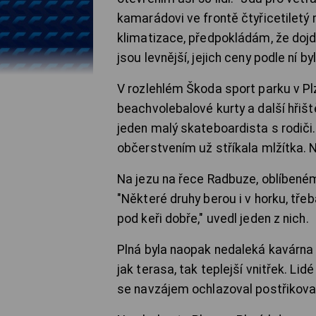
kamarádovi ve frontě čtyřicetiletý 
klimatizace, předpokládám, že dojd
jsou levnější, jejich ceny podle ní 
V rozlehlém Škoda sport parku v Plzn
beachvolebalové kurty a další hřišt
jeden malý skateboardista s rodiči.
občerstvením už stříkala mlžítka. Na
Na jezu na řece Radbuze, oblíbeném m
"Některé druhy berou i v horku, třeba
pod keři dobře," uvedl jeden z nich.
Plná byla naopak nedaleká kavárna
jak terasa, tak teplejší vnitřek. Lid
se navzájem ochlazoval postřikovač