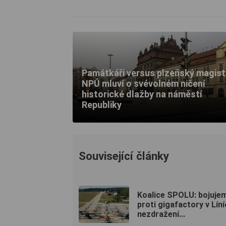
Památkáři versus plzeňský magist
NPÚ mluví o svévolném ničení
historické dlažby na náměstí
Republiky
Související články
Koalice SPOLU: bojuje
proti gigafactory v Líní
nezdražení...