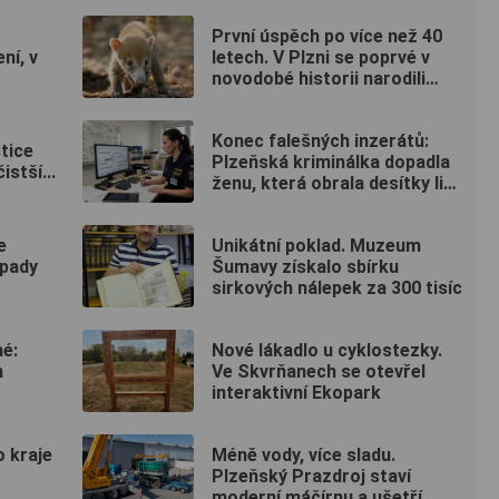
První úspěch po více než 40
ení, v
letech. V Plzni se poprvé v
novodobé historii narodili
nosálové bělohubí
Konec falešných inzerátů:
stice
Plzeňská kriminálka dopadla
istší...
ženu, která obrala desítky lidí
po celé republice
e
Unikátní poklad. Muzeum
dpady
Šumavy získalo sbírku
sirkových nálepek za 300 tisíc
né:
Nové lákadlo u cyklostezky.
m
Ve Skvrňanech se otevřel
interaktivní Ekopark
 kraje
Méně vody, více sladu.
Plzeňský Prazdroj staví
moderní máčírnu a ušetří