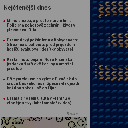
Nejčtenější dnes
Mimo službu, a přesto v první linii.
Policista pohotově zachránil život v
plzeňském fitku
Dramatický požár bytu v Rokycanech:
Strážníci a policisté před příjezdem
hasičů evakuovali desítky obyvatel
Karta místo papíru. Nová Plzeňská
jízdenka šetří dvě koruny a umožní
přestup
Přímým vlakem na výlet z Plzně až do
srdce Českého lesa: Spěšný vlak jezdí
každou sobotu až do října
Drama s nožem u auta v Plzni? Ze
zloděje se vyklubal smolař (video)
Reklama