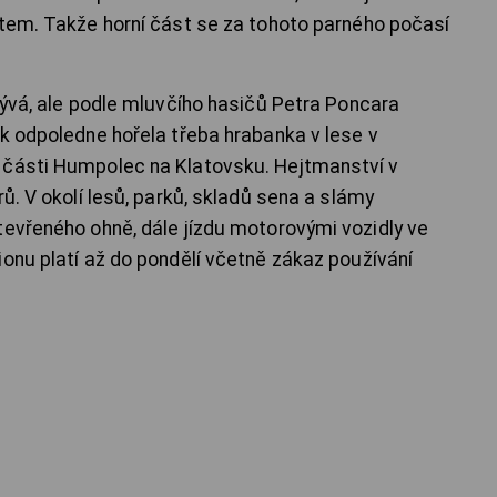
stem. Takže horní část se za tohoto parného počasí
bývá, ale podle mluvčího hasičů Petra Poncara
ek odpoledne hořela třeba hrabanka v lese v
 části Humpolec na Klatovsku. Hejtmanství v
rů. V okolí lesů, parků, skladů sena a slámy
tevřeného ohně, dále jízdu motorovými vozidly ve
ionu platí až do pondělí včetně zákaz používání