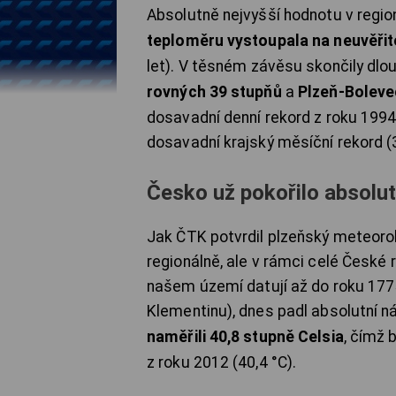
Absolutně nejvyšší hodnotu v regi
teploměru vystoupala na neuvěřit
let). V těsném závěsu skončily dl
rovných 39 stupňů
a
Plzeň-Boleve
dosavadní denní rekord z roku 1994
dosavadní krajský měsíční rekord (3
Česko už pokořilo absolu
Jak ČTK potvrdil plzeňský meteorol
regionálně, ale v rámci celé České r
našem území datují až do roku 17
Klementinu), dnes padl absolutní n
naměřili 40,8 stupně Celsia
, čímž 
z roku 2012 (40,4 °C).