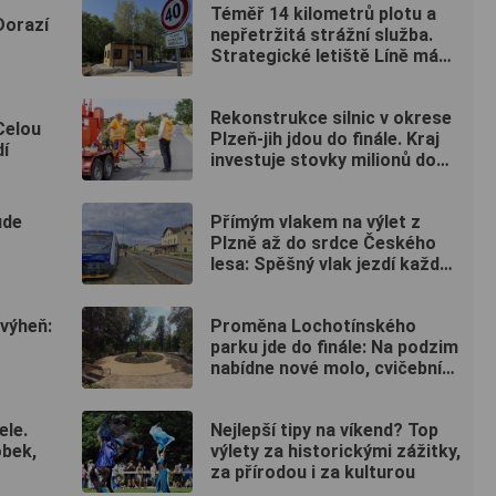
Téměř 14 kilometrů plotu a
Dorazí
nepřetržitá strážní služba.
Strategické letiště Líně má
od srpna nový režim vstupů
Rekonstrukce silnic v okrese
Celou
Plzeň-jih jdou do finále. Kraj
dí
investuje stovky milionů do
nových povrchů i moderních
technologií
ude
Přímým vlakem na výlet z
Plzně až do srdce Českého
lesa: Spěšný vlak jezdí každou
sobotu až do října
 výheň:
Proměna Lochotínského
parku jde do finále: Na podzim
nabídne nové molo, cvičební
prvky i vodopád
ele.
Nejlepší tipy na víkend? Top
obek,
výlety za historickými zážitky,
za přírodou i za kulturou