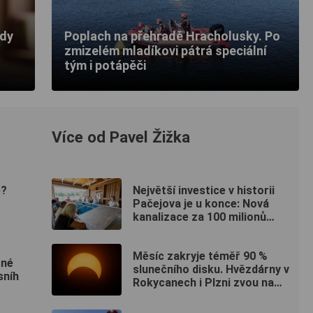
ody
Poplach na přehradě Hracholusky. Po
zmizelém mladíkovi pátrá speciální
tým i potápěči
Více od Pavel Žižka
e?
Největší investice v historii
Pačejova je u konce: Nová
kanalizace za 100 milionů
korun získala kolaudaci, obec
uspořádala oslavu
Měsíc zakryje téměř 90 %
šné
slunečního disku. Hvězdárny v
sníh
Rokycanech i Plzni zvou na
podvečerní sledování
nebeského divadla