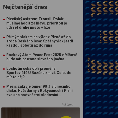
Nejčtenější dnes
Plzeňský asistent Trousil: Pohár
musíme hodit za hlavu, prioritou je
udržet druhé místo v lize
Přímým vlakem na výlet z Plzně až do
srdce Českého lesa: Spěšný vlak jezdí
každou sobotu až do října
Rockový Atom Peace Fest 2025 v Míšově
bude mít patrona slavného jména
Lochotín čeká obří proměna!
Sportoviště U Bazénu zmizí. Co bude
místo něj?
Měsíc zakryje téměř 90 % slunečního
disku. Hvězdárny v Rokycanech i Plzni
zvou na podvečerní sledování
nebeského divadla
Reklama