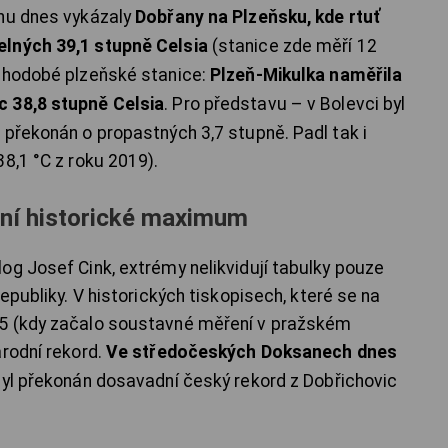
onu dnes vykázaly
Dobřany na Plzeňsku, kde rtuť
elných 39,1 stupně Celsia
(stanice zde měří 12
ouhodobé plzeňské stanice:
Plzeň-Mikulka naměřila
c 38,8 stupně Celsia
. Pro představu – v Bolevci byl
 překonán o propastných 3,7 stupně. Padl tak i
8,1 °C z roku 2019).
tní historické maximum
og Josef Cink, extrémy nelikvidují tabulky pouze
epubliky. V historických tiskopisech, které se na
75 (kdy začalo soustavné měření v pražském
árodní rekord.
Ve středočeských Doksanech dnes
byl překonán dosavadní český rekord z Dobřichovic