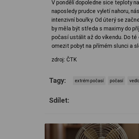
V pondělí dopoledne sice teploty na
naposledy prudce vyletí nahoru, ná
intenzivní bouřky. Od úterý se zač
by měla být středa s maximy do pří
počasí ustálit až do víkendu. Do té
omezit pobyt na přímém slunci a sl
zdroj: ČTK
Tagy:
extrém počasí
počasí
vedl
Sdílet: