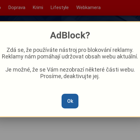
o
Doprava
Krimi
Lifestyle
Webkamera
AdBlock?
Zdá se, že používáte nástroj pro blokování reklamy.
Reklamy nám pomáhají udržovat obsah webu aktuální.
Je možné, že se Vám nezobrazí některé části webu.
Prosíme, deaktivujte jej.
r: V Plzeňském kraji padly
anicích, meteorologové na
Ok
 extrémních 41 °C