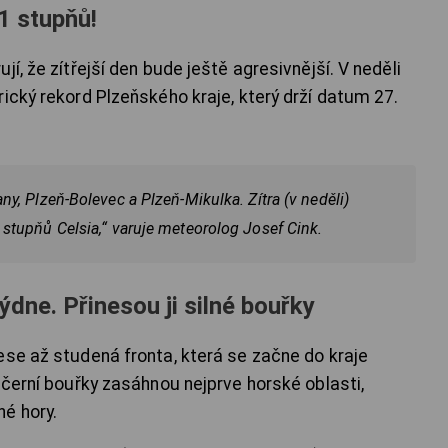
1 stupňů!
í, že zítřejší den bude ještě agresivnější. V neděli
ický rekord Plzeňského kraje, který drží datum 27.
ny, Plzeň-Bolevec a Plzeň-Mikulka. Zítra (v neděli)
 stupňů Celsia,“ varuje meteorolog Josef Cink.
ýdne. Přinesou ji silné bouřky
ese až studená fronta, která se začne do kraje
ečerní bouřky zasáhnou nejprve horské oblasti,
é hory.