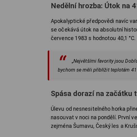
Nedělní hrozba: Útok na 4
Apokalyptické předpovědi navíc varuj
se očekává útok na absolutní histor
července 1983 s hodnotou 40,1 °C.
„Největšími favority jsou Dobřa
bychom se měli přiblížit teplotám 41
Spása dorazí na začátku t
Úlevu od nesnesitelného horka přin
nasouvat v noci na pondělí. První v
zejména Šumavu, Český les a Krušn