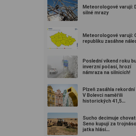
Meteorologové varují: 
silné mrazy
Meteorologové varují: 
republiku zasáhne nále
Poslední víkend roku b
inverzní počasí, hrozí
námraza na silnicích!
Plzeň zasáhla rekordní
V Bolevci naměřili
historických 41,5...
Sucho decimuje chovat
Seno kupují za trojnás
jatka hlásí...