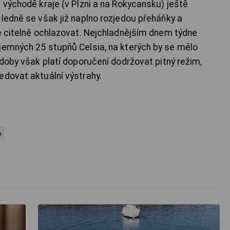
 východě kraje (v Plzni a na Rokycansku) ještě
sledně se však již naplno rozjedou přeháňky a
ne citelně ochlazovat. Nejchladnějším dnem týdne
jemných 25 stupňů Celsia, na kterých by se mělo
 doby však platí doporučení dodržovat pitný režim,
edovat aktuální výstrahy.
o