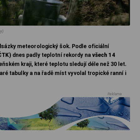
ay)
sázky meteorologický šok. Podle oficiální
ČTK)
dnes padly teplotní rekordy na
všech 14
eňském kraji, které teplotu sledují déle než 30 let.
taré tabulky a na řadě míst vyvolal tropické ranní i
Reklama