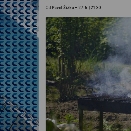
Od
Pavel Žižka
–
27. 6.
|
21:30