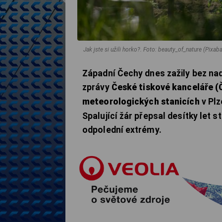
Jak jste si užili horko?.
Foto: beauty_of_nature (Pixab
Západní Čechy dnes zažily bez nad
zprávy
České tiskové kanceláře (
meteorologických stanicích
v Plz
Spalující žár přepsal desítky let s
odpolední extrémy.