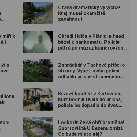
vyhlídku
Otava dramaticky vysychá!
e
Kraj musel okamžitě
..
zasáhnout
 míří k
Okradl řidiče v Plánici a hned
á i
běžel k bankomatu. Policie
pátrá po muži z kamerových
záznamů
vila
Zahrádkář v Tachově přišel o
dově
stromy. Vyšetřování policie
odhalilo přísně chráněného
viníka
Krvavý konflikt v Klatovech.
milionů
Muž bodnul rivala do břicha,
ek
policie ho dopadla do dvou
hodin
ech-
Lochotín čeká obří proměna!
,
Sportoviště U Bazénu zmizí.
Co bude místo něj?