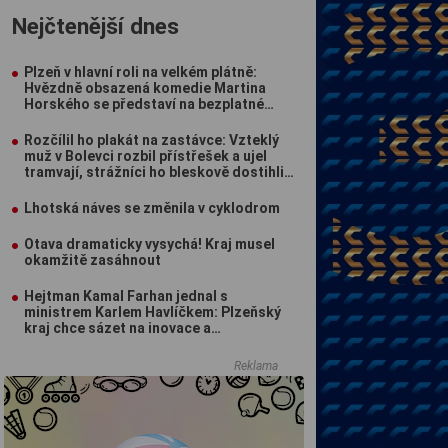
Nejčtenější dnes
Plzeň v hlavní roli na velkém plátně:
Hvězdně obsazená komedie Martina
Horského se představí na bezplatné
projekci na Lochotíně
Rozčílil ho plakát na zastávce: Vzteklý
muž v Bolevci rozbil přístřešek a ujel
tramvají, strážníci ho bleskově dostihli
(VIDEO)
Lhotská náves se změnila v cyklodrom
Otava dramaticky vysychá! Kraj musel
okamžitě zasáhnout
Hejtman Kamal Farhan jednal s
ministrem Karlem Havlíčkem: Plzeňský
kraj chce sázet na inovace a
kvalifikované pracovníky
Reklama