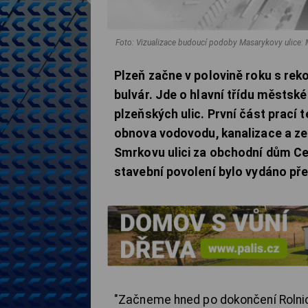
Foto: Vizualizace budoucí podoby Masarykovy ulice:
Plzeň začne v polovině roku s re
bulvár. Jde o hlavní třídu městsk
plzeňských ulic. První část prací 
obnova vodovodu, kanalizace a ze
Smrkovu ulici za obchodní dům Cen
stavební povolení bylo vydáno před
"Začneme hned po dokončení Rolni