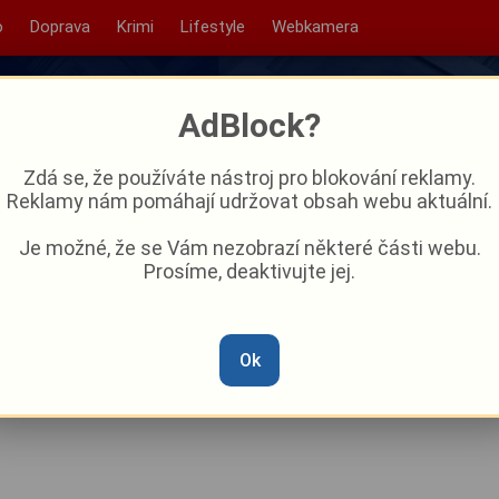
o
Doprava
Krimi
Lifestyle
Webkamera
AdBlock?
Zdá se, že používáte nástroj pro blokování reklamy.
Reklamy nám pomáhají udržovat obsah webu aktuální.
Je možné, že se Vám nezobrazí některé části webu.
Prosíme, deaktivujte jej.
roku s rekonstrukcí a
y ulice na bulvár
Ok