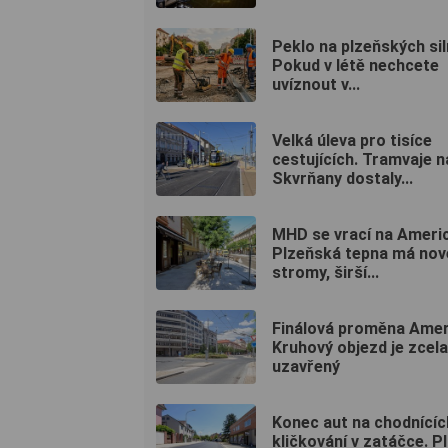
Peklo na plzeňských sil
Pokud v létě nechcete
uvíznout v...
Velká úleva pro tisíce
cestujících. Tramvaje n
Skvrňany dostaly...
MHD se vrací na Ameri
Plzeňská tepna má nov
stromy, širší...
Finálová proměna Amer
Kruhový objezd je zcela
uzavřený
Konec aut na chodnících
kličkování v zatáčce. P