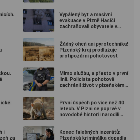
nicích.
Vypálený byt a masivní
evakuace v Plzni! Hasiči
zachraňovali obyvatele v
maskách
Žádný oheň ani pyrotechnika!
a
Plzeňský kraj prodlužuje
protipožární pohotovost
ckou.
Mimo službu, a přesto v první
é
linii. Policista pohotově
zachránil život v plzeňském
fitku
ické:
První úspěch po více než 40
letech. V Plzni se poprvé v
novodobé historii narodili
nosálové bělohubí
 i
Konec falešných inzerátů:
lzeň za
Plzeňská kriminálka dopadla