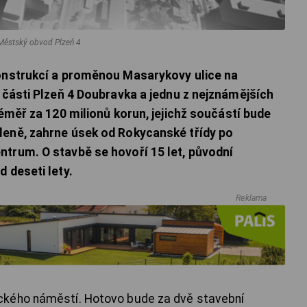
 Městský obvod Plzeň 4
konstrukcí a proměnou Masarykovy ulice na
é části Plzeň 4 Doubravka a jednu z nejznámějších
téměř za 120 milionů korun, jejichž součástí bude
leně, zahrne úsek od Rokycanské třídy po
trum. O stavbě se hovoří 15 let, původní
 deseti lety.
Reklama
ckého náměstí. Hotovo bude za dvě stavební