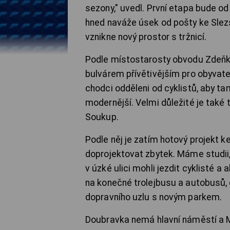
sezony," uvedl. První etapa bude od
hned naváže úsek od pošty ke Slez
vznikne nový prostor s tržnicí.
Podle místostarosty obvodu Zdeňk
bulvárem přívětivějším pro obyvate
chodci odděleni od cyklistů, aby tam
modernější. Velmi důležité je také 
Soukup.
Podle něj je zatím hotový projekt k
doprojektovat zbytek. Máme studii,
v úzké ulici mohli jezdit cyklisté a
na konečné trolejbusu a autobusů,
dopravního uzlu s novým parkem.
Doubravka nemá hlavní náměstí a Ma