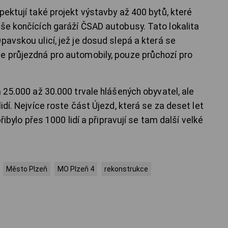
pektují také projekt výstavby až 400 bytů, které
oše končících garáží ČSAD autobusy. Tato lokalita
pavskou ulicí, jež je dosud slepá a která se
e průjezdná pro automobily, pouze průchozí pro
m 25.000 až 30.000 trvale hlášených obyvatel, ale
idí. Nejvíce roste část Újezd, která se za deset let
přibylo přes 1000 lidí a připravují se tam další velké
Město Plzeň
MO Plzeň 4
rekonstrukce