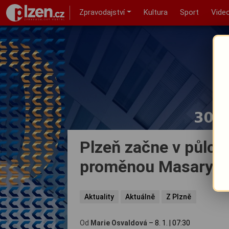
Zpravodajství
Kultura
Sport
Vide
Plzeň začne v půlce 
proměnou Masarykov
Aktuality
Aktuálně
Z Plzně
Od
Marie Osvaldová
–
8. 1.
|
07:30