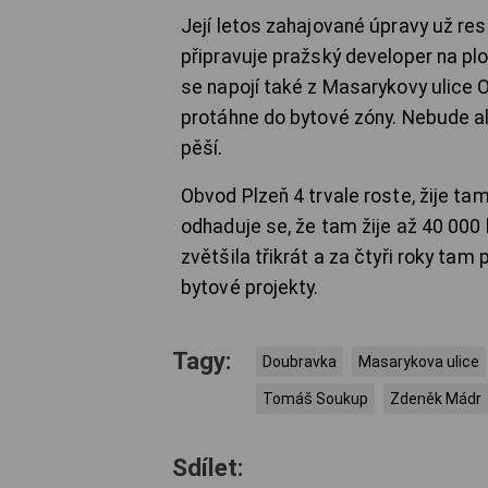
Její letos zahajované úpravy už res
připravuje pražský developer na pl
se napojí také z Masarykovy ulice O
protáhne do bytové zóny. Nebude al
pěší.
Obvod Plzeň 4 trvale roste, žije ta
odhaduje se, že tam žije až 40 000 l
zvětšila třikrát a za čtyři roky tam 
bytové projekty.
Tagy:
Doubravka
Masarykova ulice
Tomáš Soukup
Zdeněk Mádr
Sdílet: