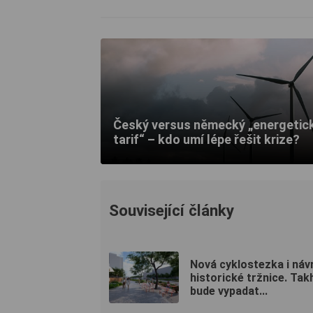
Český versus německý „energetic
tarif“ – kdo umí lépe řešit krize?
Související články
Nová cyklostezka i náv
historické tržnice. Tak
bude vypadat...