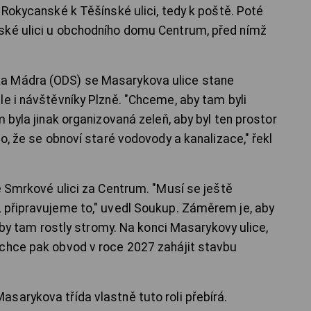
 Rokycanské k Těšínské ulici, tedy k poště. Poté
ské ulici u obchodního domu Centrum, před nímž
a Mádra (ODS) se Masarykova ulice stane
le i návštěvníky Plzně. "Chceme, aby tam byli
 byla jinak organizovaná zeleň, aby byl ten prostor
to, že se obnoví staré vodovody a kanalizace," řekl
e Smrkové ulici za Centrum. "Musí se ještě
 připravujeme to," uvedl Soukup. Záměrem je, aby
 aby tam rostly stromy. Na konci Masarykovy ulice,
 chce pak obvod v roce 2027 zahájit stavbu
sarykova třída vlastně tuto roli přebírá.