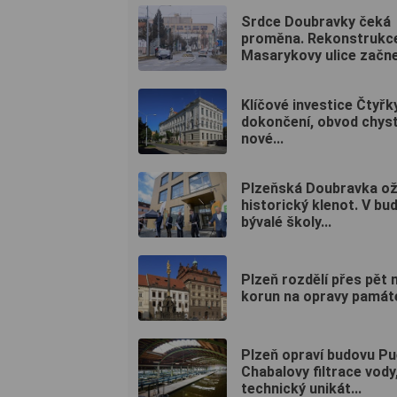
Srdce Doubravky čeká
proměna. Rekonstrukc
Masarykovy ulice začne.
Klíčové investice Čtyřky
dokončení, obvod chyst
nové...
Plzeňská Doubravka oži
historický klenot. V bu
bývalé školy...
Plzeň rozdělí přes pět 
korun na opravy památ
Plzeň opraví budovu Pu
Chabalovy filtrace vody
technický unikát...