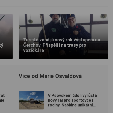
Turisté zahájili nový rok výstupem na
ký
Čerchov. Přispěli i na trasy pro
vozíčkáře
Více od Marie Osvaldová
rat
V Psovském údolí vyrůstá
hle
nový raj pro sportovce i
rodiny. Nabídne unikátní
pumptrack i šestimetrovou