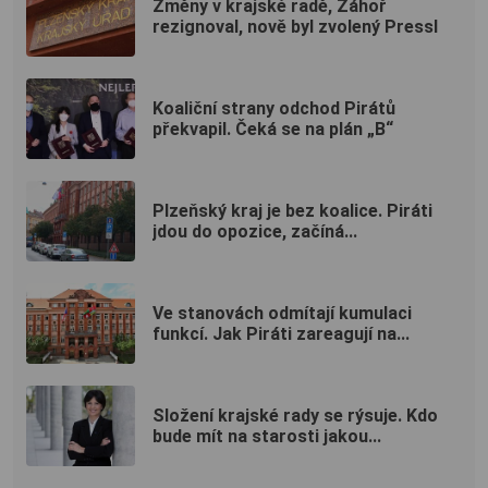
Změny v krajské radě, Záhoř
rezignoval, nově byl zvolený Pressl
Koaliční strany odchod Pirátů
překvapil. Čeká se na plán „B“
Plzeňský kraj je bez koalice. Piráti
jdou do opozice, začíná...
Ve stanovách odmítají kumulaci
funkcí. Jak Piráti zareagují na...
Složení krajské rady se rýsuje. Kdo
bude mít na starosti jakou...