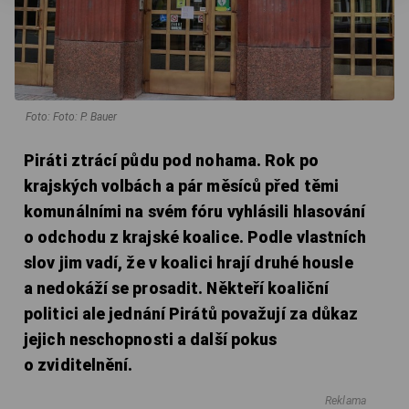
Foto: Foto: P. Bauer
Piráti ztrácí půdu pod nohama. Rok po
krajských volbách a pár měsíců před těmi
komunálními na svém fóru vyhlásili hlasování
o odchodu z krajské koalice. Podle vlastních
slov jim vadí, že v koalici hrají druhé housle
a nedokáží se prosadit. Někteří koaliční
politici ale jednání Pirátů považují za důkaz
jejich neschopnosti a další pokus
o zviditelnění.
Reklama