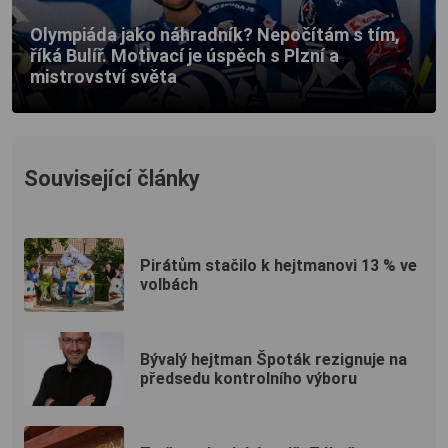
Olympiáda jako náhradník? Nepočítám s tím,
říká Bulíř. Motivací je úspěch s Plzní a
mistrovství světa
Související články
Pirátům stačilo k hejtmanovi 13 % ve
volbách
Bývalý hejtman Špoták rezignuje na
předsedu kontrolního výboru