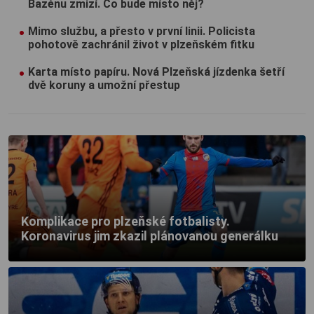
Bazénu zmizí. Co bude místo něj?
Mimo službu, a přesto v první linii. Policista
pohotově zachránil život v plzeňském fitku
Karta místo papíru. Nová Plzeňská jízdenka šetří
dvě koruny a umožní přestup
Komplikace pro plzeňské fotbalisty.
Koronavirus jim zkazil plánovanou generálku