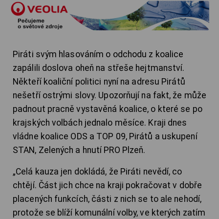
Piráti svým hlasováním o odchodu z koalice
zapálili doslova oheň na střeše hejtmanství.
Někteří koaliční politici nyní na adresu Pirátů
nešetří ostrými slovy. Upozorňují na fakt, že může
padnout pracně vystavěná koalice, o které se po
krajských volbách jednalo měsíce. Kraji dnes
vládne koalice ODS a TOP 09, Pirátů a uskupení
STAN, Zelených a hnutí PRO Plzeň.
„Celá kauza jen dokládá, že Piráti nevědí, co
chtějí. Část jich chce na kraji pokračovat v dobře
placených funkcích, části z nich se to ale nehodí,
protože se blíží komunální volby, ve kterých zatím