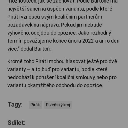
možnostech, jak se zachovat. Podle Bartoně má
největší šanci na úspěch varianta, podle které
Piráti vznesou svým koaličním partnerům
požadavek na nápravu. Pokud jim nebude
vyhověno, odejdou do opozice. Jako rozhodný
termín považujeme konec února 2022 a ani o den
více,“ dodal Bartoň.
Kromě toho Piráti mohou hlasovat ještě pro dvě
varianty – a to buď pro variantu, podle které
nedochází k porušení koaliční smlouvy, nebo pro
variantu okamžitého odchodu do opozice.
Tagy:
Piráti
Plzeňský kraj
Sdílet: