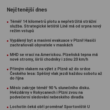
Nejčtenější dnes
Téměř 14 kilometrů plotu a nepřetržitá strážní
služba. Strategické letiště Líně má od srpna nový
režim vstupů
Vypálený byt a masivní evakuace v Plzni! Hasiči
zachraňovali obyvatele v maskách
MHD se vrací na Americkou. Plzeňská tepna má
nové stromy, širší chodníky i zónu 20 km/h
Přímým vlakem na výlet z Plzně až do srdce
Českého lesa: Spěšný vlak jezdí každou sobotu až
do října
Měsíc zakryje téměř 90 % slunečního disku.
Hvězdárny v Rokycanech i Plzni zvou na
podvečerní sledování nebeského divadla
Lochotín čeká obří proměna! Sportoviště U