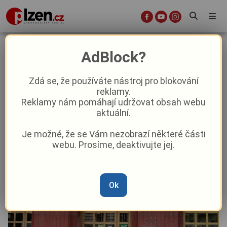
Piráti ztrácí půdu pod nohama,
AdBlock?
padne kvůli nim koalice?
Zdá se, že používáte nástroj pro blokování
reklamy.
Politika
Reklamy nám pomáhají udržovat obsah webu
aktuální.
Od
Vladimír Čermák
–
26. 1. 2022
|
07:38
Je možné, že se Vám nezobrazí některé části
webu. Prosíme, deaktivujte jej.
Ok