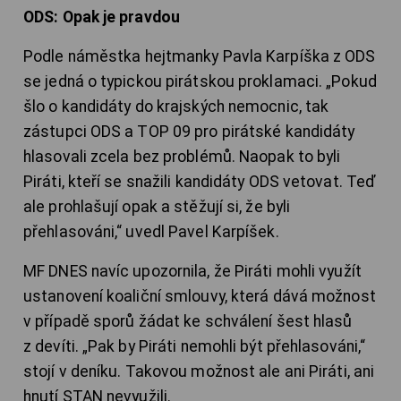
ODS: Opak je pravdou
Podle náměstka hejtmanky Pavla Karpíška z ODS
se jedná o typickou pirátskou proklamaci. „Pokud
šlo o kandidáty do krajských nemocnic, tak
zástupci ODS a TOP 09 pro pirátské kandidáty
hlasovali zcela bez problémů. Naopak to byli
Piráti, kteří se snažili kandidáty ODS vetovat. Teď
ale prohlašují opak a stěžují si, že byli
přehlasováni,“ uvedl Pavel Karpíšek.
MF DNES navíc upozornila, že Piráti mohli využít
ustanovení koaliční smlouvy, která dává možnost
v případě sporů žádat ke schválení šest hlasů
z devíti. „Pak by Piráti nemohli být přehlasováni,“
stojí v deníku. Takovou možnost ale ani Piráti, ani
hnutí STAN nevyužili.