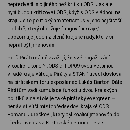
nepředvedli nic jiného než kritiku ODS. Jak ale
nyní budou kritizovat ODS, když s ODS vládnou na
kraji. Je to politický amaterismus v jeho nejčistší
podobě, který ohrožuje fungování kraje,“
upozorňuje jeden z členů krajské rady, který si
nepřál být jmenován.
Proč Piráti reálně zvažují, že své angažování
v koalici ukončí? „ODS a TOP09 svou většinou
v radě kraje válcuje Piráty a STAN,“ uvedl doslova
na pirátském fóru exposlanec Lukáš Bartoň. Dále
Pirátům vadí kumulace funkcí u dvou krajských
politiků a na stole je také pirátský evergreen –
nenávist vůči místopředsedovi krajské ODS
Romanu Jurečkovi, který byl koalicí jmenován do
představenstva Klatovské nemocnice a.s.