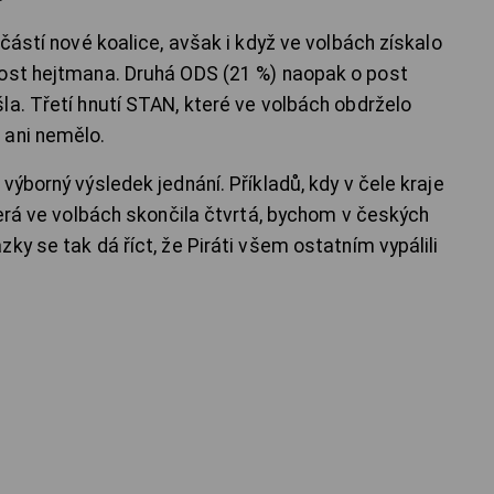
učástí nové koalice, avšak i když ve volbách získalo
post hejtmana. Druhá ODS (21 %) naopak o post
la. Třetí hnutí STAN, které ve volbách obdrželo
 ani nemělo.
výborný výsledek jednání. Příkladů, kdy v čele kraje
terá ve volbách skončila čtvrtá, bychom v českých
ky se tak dá říct, že Piráti všem ostatním vypálili