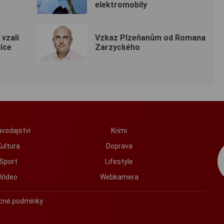
elektromobily
 vzali
Vzkaz Plzeňanům od Romana
lice
Zarzyckého
vodajství
Krimi
Kultura
Doprava
Sport
Lifestyle
Video
Webkamera
cné podmínky