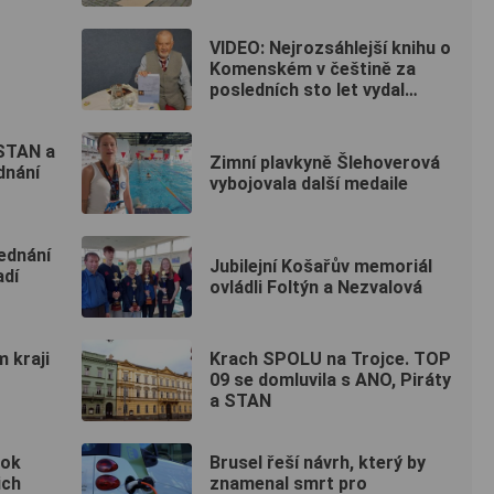
VIDEO: Nejrozsáhlejší knihu o
Komenském v češtině za
posledních sto let vydal
historik z Plzně
 STAN a
Zimní plavkyně Šlehoverová
ednání
vybojovala další medaile
jednání
Jubilejní Košařův memoriál
adí
ovládli Foltýn a Nezvalová
 kraji
Krach SPOLU na Trojce. TOP
09 se domluvila s ANO, Piráty
a STAN
rok
Brusel řeší návrh, který by
ich
znamenal smrt pro