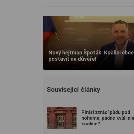
Nový hejtman Špoták: Koalici chc
postavit na důvěře!
Související články
Piráti ztrácí půdu pod
nohama, padne kvůli ni
koalice?