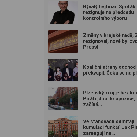
Bývalý hejtman Špoták
rezignuje na předsedu
kontrolního výboru
Změny v krajské radě, 
rezignoval, nově byl zv
Pressl
Koaliční strany odchod
překvapil. Čeká se na p
Plzeňský kraj je bez koa
Piráti jdou do opozice,
začíná...
Ve stanovách odmítají
kumulaci funkcí. Jak Pi
zareagují na...