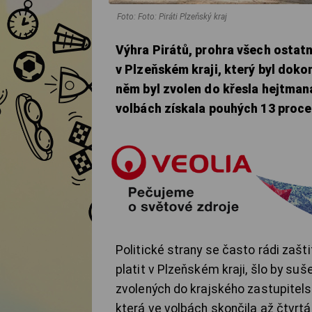
Foto: Foto: Piráti Plzeňský kraj
Výhra Pirátů, prohra všech ostatn
v Plzeňském kraji, který byl doko
něm byl zvolen do křesla hejtmana
volbách získala pouhých 13 proce
Politické strany se často rádi zaštiť
platit v Plzeňském kraji, šlo by suš
zvolených do krajského zastupitelst
která ve volbách skončila až čtvrtá