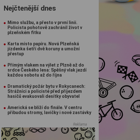
Nejčtenější dnes
Mimo službu, a přesto v první linii.
Policista pohotově zachránil život v
plzeňském fitku
Karta místo papíru. Nová Plzeňská
jízdenka šetří dvě koruny a umožní
přestup
Přímým vlakem na výlet z Plzně až do
srdce Českého lesa: Spěšný vlak jezdí
každou sobotu až do října
Dramatický požár bytu v Rokycanech:
Strážníci a policisté před příjezdem
hasičů evakuovali desítky obyvatel
Americká se blíží do finále. V centru
přibudou stromy, lavičky i nové zastávky
Reklama