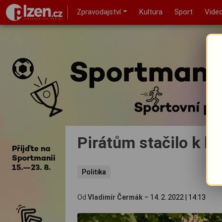
Zpravodajství
Kultura
Sport
Vide
Pirátům stačilo k h
Politika
Od
Vladimír Čermák
–
14. 2. 2022
|
14:13