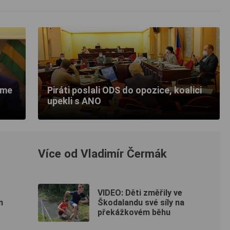
eme
Piráti poslali ODS do opozice, koalici
upekli s ANO
Více od Vladimír Čermák
VIDEO: Děti změřily ve
m
Škodalandu své síly na
překážkovém běhu