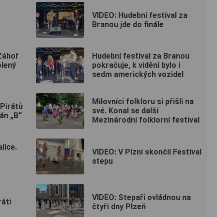
VIDEO: Hudební festival za
Branou jde do finále
Záhoř
Hudební festival za Branou
olený
pokračuje, k vidění bylo i
sedm amerických vozidel
Milovníci folkloru si přišli na
 Pirátů
své. Konal se další
lán „B“
Mezinárodní folklorní festival
lice.
VIDEO: V Plzni skončil Festival
stepu
VIDEO: Stepaři ovládnou na
ráti
čtyři dny Plzeň