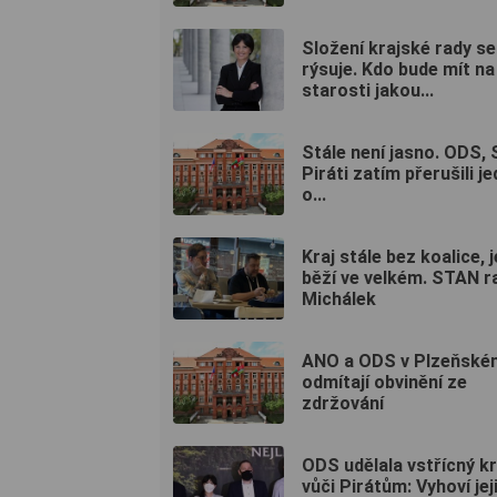
Složení krajské rady se
rýsuje. Kdo bude mít na
starosti jakou...
Stále není jasno. ODS,
Piráti zatím přerušili j
o...
Kraj stále bez koalice, 
běží ve velkém. STAN r
Michálek
ANO a ODS v Plzeňském
odmítají obvinění ze
zdržování
ODS udělala vstřícný k
vůči Pirátům: Vyhoví jej