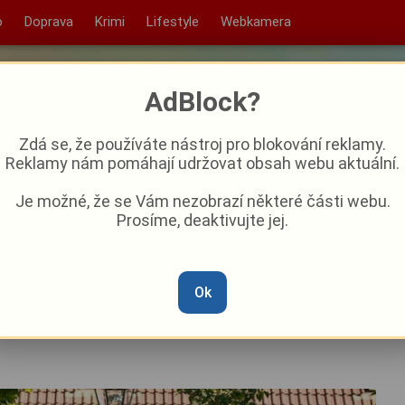
o
Doprava
Krimi
Lifestyle
Webkamera
AdBlock?
Zdá se, že používáte nástroj pro blokování reklamy.
Reklamy nám pomáhají udržovat obsah webu aktuální.
Je možné, že se Vám nezobrazí některé části webu.
Prosíme, deaktivujte jej.
ejtmanovi 13 % ve volbách
Ok