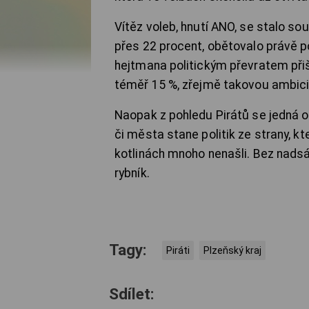
Vítěz voleb, hnutí ANO, se stalo so
přes 22 procent, obětovalo právě 
hejtmana politickým převratem přiš
téměř 15 %, zřejmě takovou ambici
Naopak z pohledu Pirátů se jedná o 
či města stane politik ze strany, k
kotlinách mnoho nenašli. Bez nadsáz
rybník.
Tagy:
Piráti
Plzeňský kraj
Sdílet: