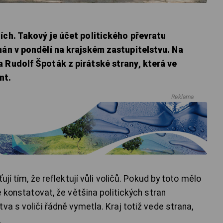
ích. Takový je účet politického převratu
nán v pondělí na krajském zastupitelstvu. Na
 Rudolf Špoták z pirátské strany, která ve
nt.
Reklama
ují tím, že reflektují vůli voličů. Pokud by toto mělo
e konstatovat, že většina politických stran
va s voliči řádně vymetla. Kraj totiž vede strana,
.