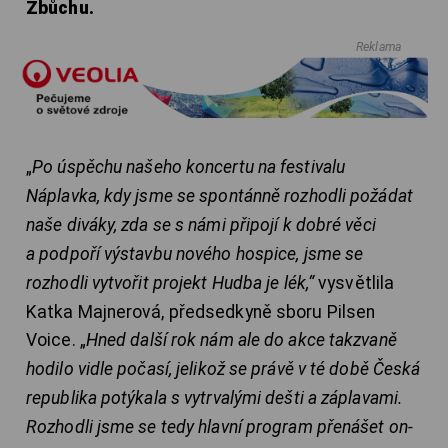
Zbůchu.
Reklama
„
Po úspěchu našeho koncertu na festivalu
Náplavka, kdy jsme se spontánně rozhodli požádat
naše diváky, zda se s námi připojí k dobré věci
a podpoří výstavbu nového hospice, jsme se
rozhodli vytvořit projekt Hudba je lék,“
vysvětlila
Katka Majnerová, předsedkyně sboru Pilsen
Voice. „
Hned další rok nám ale do akce takzvaně
hodilo vidle počasí, jelikož se právě v té době Česká
republika potýkala s vytrvalými dešti a záplavami.
Rozhodli jsme se tedy hlavní program přenášet on-