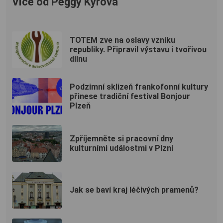
Více od Peggy Kýrová
TOTEM zve na oslavy vzniku
republiky. Připravil výstavu i tvořivou
dílnu
Podzimní sklizeň frankofonní kultury
přinese tradiční festival Bonjour
Plzeň
Zpříjemněte si pracovní dny
kulturními událostmi v Plzni
Jak se baví kraj léčivých pramenů?