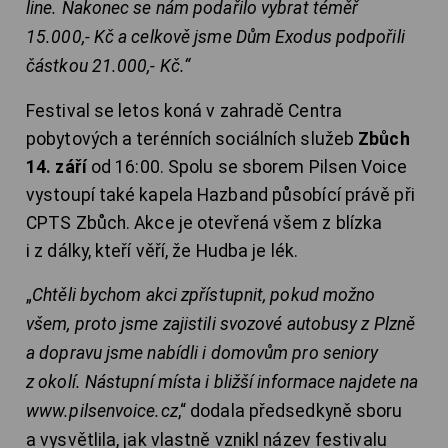
line. Nakonec se nám podařilo vybrat téměř
15.000,- Kč a celkově jsme Dům Exodus podpořili
částkou 21.000,- Kč.“
Festival se letos koná v zahradě Centra
pobytových a terénních sociálních služeb
Zbůch
14. září
od 16:00. Spolu se sborem Pilsen Voice
vystoupí také kapela Hazband působící právě při
CPTS Zbůch. Akce je otevřená všem z blízka
i z dálky, kteří věří, že Hudba je lék.
„
Chtěli bychom akci zpřístupnit, pokud možno
všem, proto jsme zajistili svozové autobusy z Plzně
a dopravu jsme nabídli i domovům pro seniory
z okolí. Nástupní místa i bližší informace najdete na
www.pilsenvoice.cz
,“ dodala předsedkyně sboru
a vysvětlila, jak vlastně vznikl název festivalu