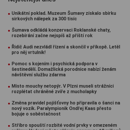
Unikátní poklad. Muzeum Šumavy získalo sbírku
sirkových nálepek za 300 tisíc
Šumava odkládá konzervaci Roklanské chaty,
rozebírání začne nejspíš až příští rok
Řidič Audi nezvládl řízení a skončil v příkopě. Letěl
pro něj vrtulník!
Pomoc s kojením i psychická podpora v
šestinedělí. Domažlická porodnice nabízí ženám
návštěvní službu zdarma
Místo mouchy netopýr. V Plzni museli strážníci
rozplétat chráněné zvíře z mucholapky
Změna pravidel pojišťovny ho připravila o šanci na
nový vozík. Paralympionik Ondřej Kaas přesto
bojuje o soběstačnost
Stříbro spouští rozbité vodní prvky v omezeném