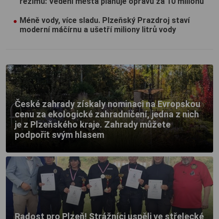
režimu: Vedení města plánuje opravu za 10 milionů
Méně vody, více sladu. Plzeňský Prazdroj staví
moderní máčírnu a ušetří miliony litrů vody
České zahrady získaly nominaci na Evropskou
cenu za ekologické zahradničení, jedna z nich
je z Plzeňského kraje. Zahrady můžete
podpořit svým hlasem
Radost pro Plzeň! Strážníci uspěli ve střelecké