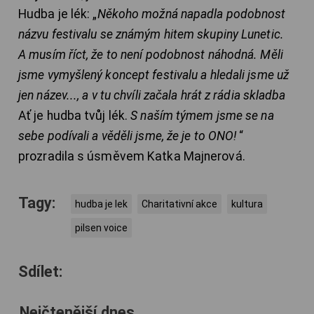
Hudba je lék: „
Někoho možná napadla podobnost
názvu festivalu se známým hitem skupiny Lunetic.
A musím říct, že to není podobnost náhodná. Měli
jsme vymyšlený koncept festivalu a hledali jsme už
jen název..., a v tu chvíli začala hrát z rádia skladba
Ať je hudba tvůj lék.
S naším týmem jsme se na
sebe podívali a věděli jsme, že je to ONO!
“
prozradila s úsměvem Katka Majnerová.
Tagy:
hudba je lek
Charitativní akce
kultura
pilsen voice
Sdílet:
Nejčtenější dnes