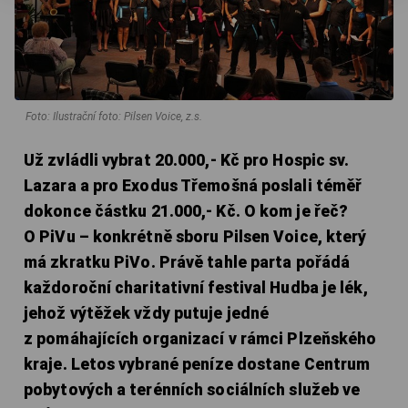
Foto: Ilustrační foto: Pilsen Voice, z.s.
Už zvládli vybrat 20.000,- Kč pro Hospic sv.
Lazara a pro Exodus Třemošná poslali téměř
dokonce částku 21.000,- Kč. O kom je řeč?
O PiVu – konkrétně sboru Pilsen Voice, který
má zkratku PiVo. Právě tahle parta pořádá
každoroční charitativní festival Hudba je lék,
jehož výtěžek vždy putuje jedné
z pomáhajících organizací v rámci Plzeňského
kraje. Letos vybrané peníze dostane Centrum
pobytových a terénních sociálních služeb ve