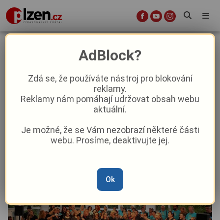
Pilsen Voice pořádá v neděli další
AdBlock?
ročník festivalu Hudba je lék
Zdá se, že používáte nástroj pro blokování
reklamy.
Aktuality
Kultura
Aktuálně
Z kraje
Reklamy nám pomáhají udržovat obsah webu
aktuální.
Od
Peggy Kýrová
–
14. 9. 2025
|
04:33
Je možné, že se Vám nezobrazí některé části
webu. Prosíme, deaktivujte jej.
Ok