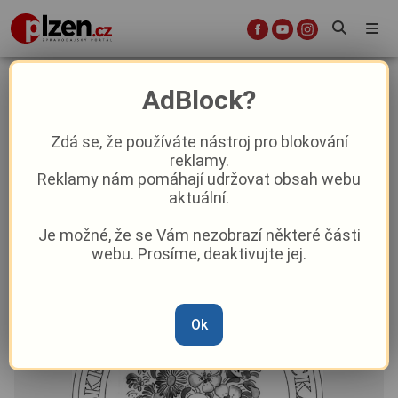
Pamětní medaile Chodských
AdBlock?
slavností letos zdobí tradiční
chodský květ
Zdá se, že používáte nástroj pro blokování
reklamy.
Reklamy nám pomáhají udržovat obsah webu
Aktuality
Z kraje
aktuální.
Je možné, že se Vám nezobrazí některé části
Od
Anna Raková
–
10. 7. 2025
|
15:43
webu. Prosíme, deaktivujte jej.
Ok