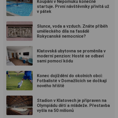
Koupání v Nepomuku konečně
startuje. První návštěvníky přivítá už
v pátek
Slunce, voda a vzduch. Znáte příběh
uměleckého díla na fasádě
Rokycanské nemocnice?
Klatovská ubytovna se proměnila v
moderní penzion: Hosté se odbaví
sami pomocí kódu
Konec dojíždění do okolních obcí:
Fotbalisté v Domažlicích se dočkají
nového hřiště
Stadion v Klatovech je připraven na
Olympiádu dětí a mládeže. Přestavba
vyšla na 50 milionů