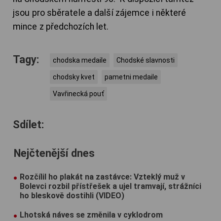
jsou pro sběratele a další zájemce i některé
mince z předchozích let.
Tagy:
chodska medaile
Chodské slavnosti
chodsky kvet
pametni medaile
Vavřinecká pouť
Sdílet:
Nejčtenější dnes
Rozčílil ho plakát na zastávce: Vzteklý muž v
Bolevci rozbil přístřešek a ujel tramvají, strážníci
ho bleskově dostihli (VIDEO)
Lhotská náves se změnila v cyklodrom