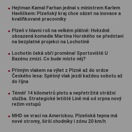
Hejtman Kamal Farhan jednal s ministrem Karlem
Havlíčkem: Plzeňský kraj chce sázet na inovace a
kvalifikované pracovníky
Plzeň v hlavní roli na velkém plátně: Hvězdně
obsazená komedie Martina Horského se představí
na bezplatné projekci na Lochotíně
Lochotín čeká obří proměna! Sportoviště U
Bazénu zmizí. Co bude místo něj?
Přímým vlakem na výlet z Plzně až do srdce
Českého lesa: Spěšný vlak jezdí každou sobotu až
do října
Téměř 14 kilometrů plotu a nepřetržitá strážní
služba. Strategické letiště Líně má od srpna nový
režim vstupů
MHD se vrací na Americkou. Plzeňská tepna má
nové stromy, širší chodníky i zónu 20 km/h