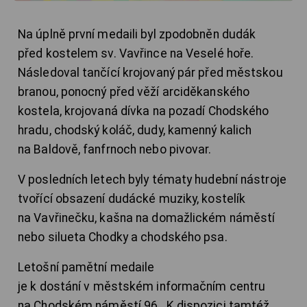
Na úplně první medaili byl zpodobněn dudák
před kostelem sv. Vavřince na Veselé hoře.
Následoval tančící krojovaný pár před městskou
branou, ponocný před věží arciděkanského
kostela, krojovaná dívka na pozadí Chodského
hradu, chodský koláč, dudy, kamenný kalich
na Baldově, fanfrnoch nebo pivovar.
V posledních letech byly tématy hudební nástroje
tvořící obsazení dudácké muziky, kostelík
na Vavřinečku, kašna na domažlickém náměstí
nebo silueta Chodky a chodského psa.
Letošní pamětní medaile
je k dostání v městském informačním centru
na Chodském náměstí 96. K dispozici tamtéž