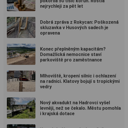
pokořila 50 tisíc korun. Rostla
nejrychleji za pět let
Dobrá zpráva z Rokycan: Poškozená
skluzavka v Husových sadech je
opravena
Konec přeplněným kapacitám?
Domažlická nemocnice staví
parkoviště pro zaměstnance
Mlhoviště, kropení silnic i ochlazení
na radnici. Klatovy bojují s tropickými
vedry
Nový akvadukt na Hadrovci vyšel
levněji, než se čekalo. Městu pomohla
i krajská dotace