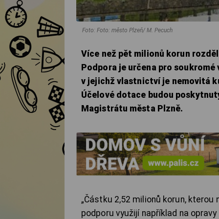
Foto: Foto: město Plzeň/ M. Pecuch
Více než pět milionů korun rozděl
Podpora je určena pro soukromé v
v jejichž vlastnictví je nemovitá 
Účelové dotace budou poskytnut
Magistrátu města Plzně.
„Částku 2,52 milionů korun, kterou ny
podporu využijí například na oprav