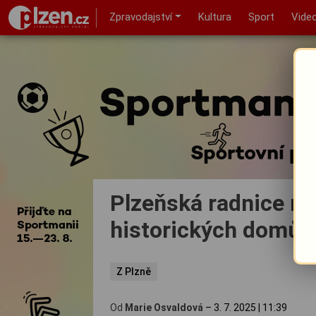
Zpravodajství
Kultura
Sport
Vide
Plzeňská radnice roz
historických domů p
Z Plzně
Od
Marie Osvaldová
–
3. 7. 2025
|
11:39