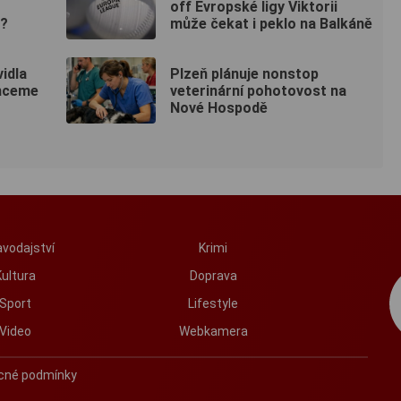
off Evropské ligy Viktorii
ů?
může čekat i peklo na Balkáně
idla
Plzeň plánuje nonstop
chceme
veterinární pohotovost na
Nové Hospodě
vodajství
Krimi
Kultura
Doprava
Sport
Lifestyle
Video
Webkamera
cné podmínky