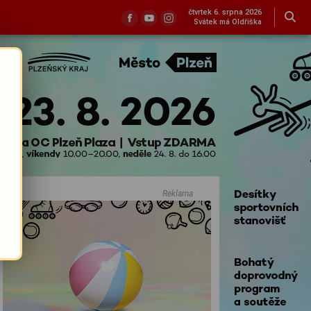
čtvrtek 6. srpna 2026
Svátek má Oldřiška
Reklama