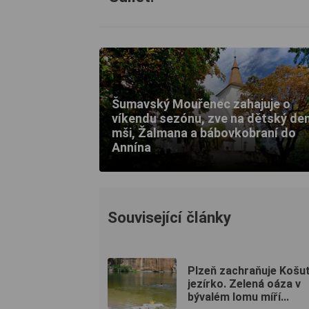
Šumavský Mouřenec zahajuje o
víkendu sezónu, zve na dětský den
mši, Žalmana a bábovkobraní do
Annína
Související články
Plzeň zachraňuje Košu
jezírko. Zelená oáza v
bývalém lomu míří...