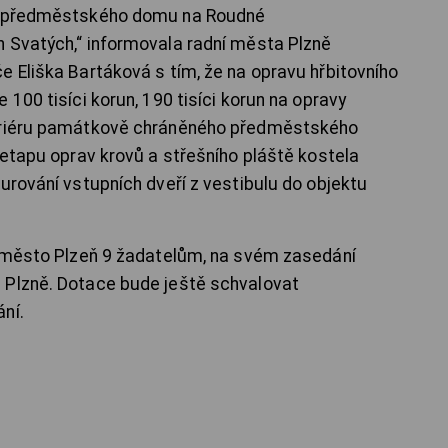
h, předměstského domu na Roudné
 Svatých,“ informovala radní města Plzně
e Eliška Bartáková s tím, že na opravu hřbitovního
 100 tisíci korun, 190 tisíci korun na opravy
teriéru památkově chráněného předměstského
 etapu oprav krovů a střešního pláště kostela
urování vstupních dveří z vestibulu do objektu
e město Plzeň 9 žadatelům, na svém zasedání
 Plzně. Dotace bude ještě schvalovat
ní.