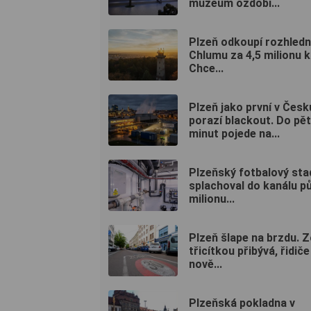
muzeum ozdobí...
Plzeň odkoupí rozhledn
Chlumu za 4,5 milionu k
Chce...
Plzeň jako první v Česk
porazí blackout. Do pět
minut pojede na...
Plzeňský fotbalový sta
splachoval do kanálu pů
milionu...
Plzeň šlape na brzdu. Z
třicítkou přibývá, řidiče
nově...
Plzeňská pokladna v