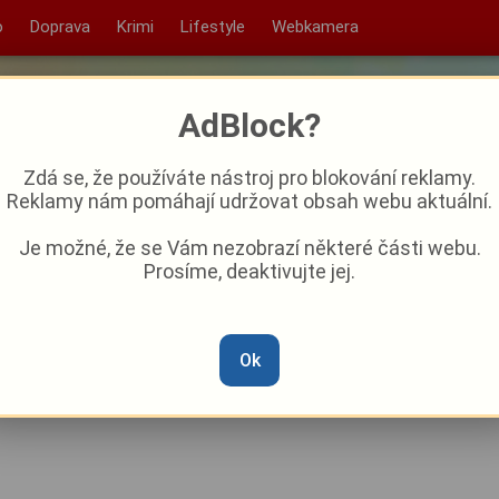
o
Doprava
Krimi
Lifestyle
Webkamera
AdBlock?
Zdá se, že používáte nástroj pro blokování reklamy.
Reklamy nám pomáhají udržovat obsah webu aktuální.
Je možné, že se Vám nezobrazí některé části webu.
Prosíme, deaktivujte jej.
dělí na opravy kostelů i
řes pět milionů korun
Ok