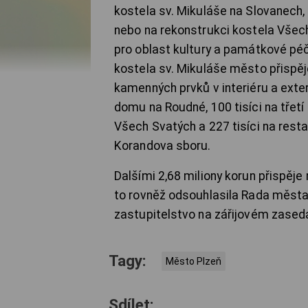
kostela sv. Mikuláše na Slovanec
nebo na rekonstrukci kostela Všech
pro oblast kultury a památkové péč
kostela sv. Mikuláše město přispěje
kamenných prvků v interiéru a ex
domu na Roudné, 100 tisíci na třetí
Všech Svatých a 227 tisíci na resta
Korandova sboru.
Dalšími 2,68 miliony korun přispěj
to rovněž odsouhlasila Rada města
zastupitelstvo na zářijovém zasedá
Tagy:
Město Plzeň
Sdílet: