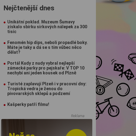
Nejčtenější dnes
Unikátní poklad. Muzeum Šumavy
získalo sbírku sirkových nálepek za 300
tisíc
Fenomén hip dips, neboli propadlé boky.
Máte je taky a dá se s tím vůbec něco
dělat?
Portál Kudy z nudy vybral nejlepší
zámecké parky pro pejskaře: V TOP 10
nechybí ani jeden kousek od Plzně
Turisté zaplavují Plzeň i v pracovní dny:
Tropická vedra je ženou do
pivovarských sklepů a podzemí
Kašperky patří filmu!
Reklama