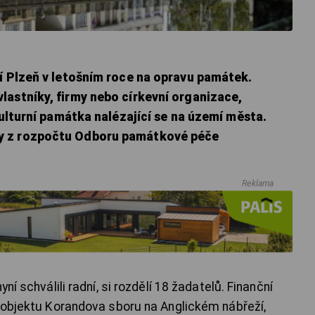
í Plzeň v letošním roce na opravu památek.
lastníky, firmy nebo církevní organizace,
kulturní památka nalézající se na území města.
y z rozpočtu Odboru památkové péče
Reklama
ní schválili radní, si rozdělí 18 žadatelů. Finanční
y objektu Korandova sboru na Anglickém nábřeží,