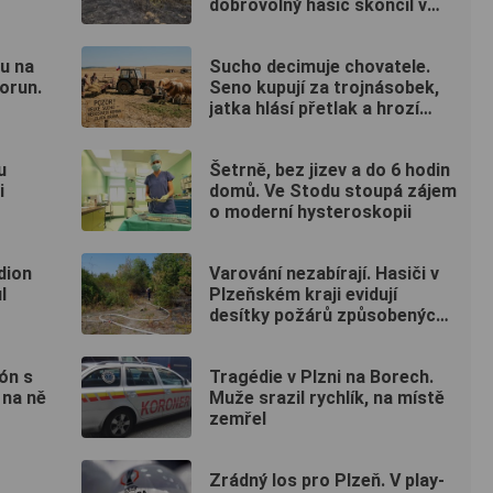
dobrovolný hasič skončil v
nemocnici
u na
Sucho decimuje chovatele.
orun.
Seno kupují za trojnásobek,
jatka hlásí přetlak a hrozí
rušení chovů
u
Šetrně, bez jizev a do 6 hodin
i
domů. Ve Stodu stoupá zájem
o moderní hysteroskopii
dion
Varování nezabírají. Hasiči v
l
Plzeňském kraji evidují
desítky požárů způsobených
lidmi
ón s
Tragédie v Plzni na Borech.
 na ně
Muže srazil rychlík, na místě
zemřel
Zrádný los pro Plzeň. V play-