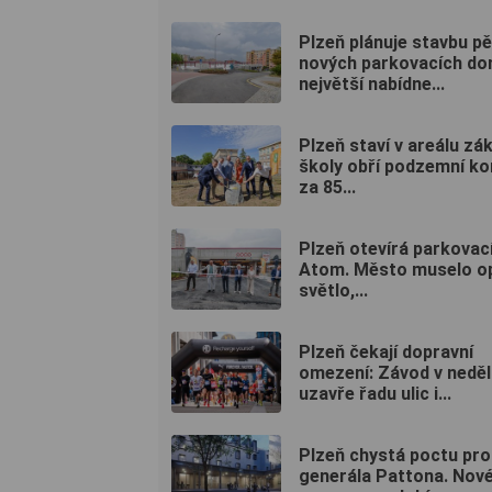
Plzeň plánuje stavbu pě
nových parkovacích do
největší nabídne...
Plzeň staví v areálu zák
školy obří podzemní k
za 85...
Plzeň otevírá parkovac
Atom. Město muselo op
světlo,...
Plzeň čekají dopravní
omezení: Závod v neděl
uzavře řadu ulic i...
Plzeň chystá poctu pro
generála Pattona. Nov