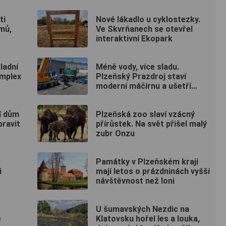
ti
Nové lákadlo u cyklostezky.
mů,
Ve Skvrňanech se otevřel
interaktivní Ekopark
ladní
Méně vody, více sladu.
omplex
Plzeňský Prazdroj staví
moderní máčírnu a ušetří
miliony litrů vody
í dům
Plzeňská zoo slaví vzácný
ravit
přírůstek. Na svět přišel malý
zubr Onzu
Památky v Plzeňském kraji
i
mají letos o prázdninách vyšší
návštěvnost než loni
U šumavských Nezdic na
é
Klatovsku hořel les a louka,