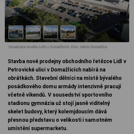
Vizualizace nového Lidlu v Domažlicích.
Foto: město Domažlice
Stavba nové prodejny obchodního řetězce Lidl v
Petrovické ulici v Domažlicích nabírá na
obrátkách. Stavební dělníci na místě bývalého
posádkového domu armády intenzivně pracují
včetně víkendů. V sousedství sportovního
stadionu gymnázia už stojí jasně viditelný
skelet budovy, který kolemjdoucím dává
přesnou představu o velikosti i samotném
umístění supermarketu.