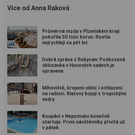
Více od Anna Raková
Průměrná mzda v Plzeňském kraji
pokořila 50 tisíc korun. Rostla
nejrychleji za pět let
Dobrá zpráva z Rokycan: Poškozená
skluzavka v Husových sadech je
opravena
Mlhoviště, kropení silnic i ochlazení
na radnici. Klatovy bojují s tropickými
vedry
Koupání v Nepomuku konečně
startuje. První návštěvníky přivítá už
v pátek