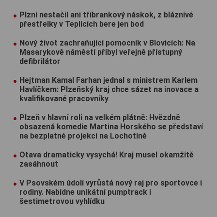
Plzni nestačil ani tříbrankový náskok, z bláznivé
přestřelky v Teplicích bere jen bod
Nový život zachraňující pomocník v Blovicích: Na
Masarykově náměstí přibyl veřejně přístupný
defibrilátor
Hejtman Kamal Farhan jednal s ministrem Karlem
Havlíčkem: Plzeňský kraj chce sázet na inovace a
kvalifikované pracovníky
Plzeň v hlavní roli na velkém plátně: Hvězdně
obsazená komedie Martina Horského se představí
na bezplatné projekci na Lochotíně
Otava dramaticky vysychá! Kraj musel okamžitě
zasáhnout
V Psovském údolí vyrůstá nový raj pro sportovce i
rodiny. Nabídne unikátní pumptrack i
šestimetrovou vyhlídku