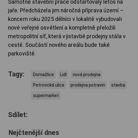
Samotné stavební práce odstartovaly letos na
jaře. Předcházela jim náročná příprava území –
koncem roku 2025 dělníci v lokalitě vybudovali
nové veřejné osvětlení a kompletně přeložili
metropolitní síť, která výstavbě prodejny stála v
cestě. Součástí nového areálu bude také
parkoviště.
Tagy:
Domažlice
Lidl
nová prodejna
Petrovická ulice
prodejna potravin
stavba
supermarket
Sdílet:
Nejčtenější dnes