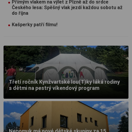
Přímým vlakem na výlet z Plzně až do srdce
Českého lesa: Spěšný vlak jezdí každou sobotu až
do října
Kašperky patří filmu!
Třetí ročník Kynžvartské lou(T)ky láká rodiny
s dětmi na pestrý víkendový program
Nepomuk má nové dětské skupiny za 15