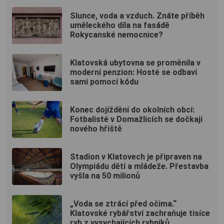
Slunce, voda a vzduch. Znáte příběh
uměleckého díla na fasádě
Rokycanské nemocnice?
Klatovská ubytovna se proměnila v
moderní penzion: Hosté se odbaví
sami pomocí kódu
Konec dojíždění do okolních obcí:
Fotbalisté v Domažlicích se dočkají
nového hřiště
Stadion v Klatovech je připraven na
Olympiádu dětí a mládeže. Přestavba
vyšla na 50 milionů
„Voda se ztrácí před očima.“
Klatovské rybářství zachraňuje tisíce
ryb z vysychajících rybníků