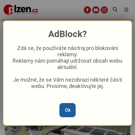
Nový Lidl v Domažlicích roste před
AdBlock?
očima. Otevřít by mohl už před
letošními Vánoci
Zdá se, že používáte nástroj pro blokování
reklamy.
Reklamy nám pomáhají udržovat obsah webu
Aktuality
Aktuálně
Z kraje
aktuální.
Je možné, že se Vám nezobrazí některé části
Od
Anna Raková
–
17. 6.
|
07:25
webu. Prosíme, deaktivujte jej.
Ok