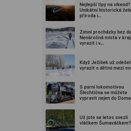
Nejlepší tipy na víkend?
Unikátní historická žel
příroda i...
Zimní procházky bez da
Nenáročná místa v kraj
vyrazit i v...
Když Ježíšek už odešel
vyrazit s dětmi mezi sv
S parní lokomotivou
Šlechtična se můžete
vypravit nejen do Domaž
Už jste se letos svezli
vláčkem Šumaváčkem?