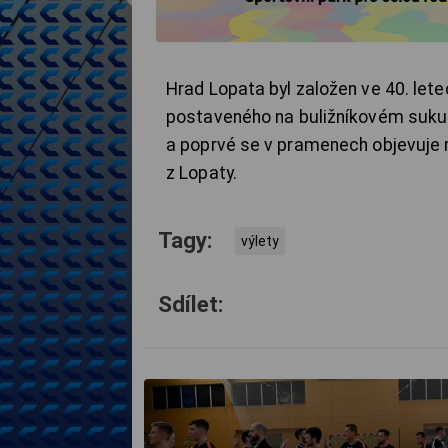
Hrad Lopata byl založen ve 40. lete
postaveného na buližníkovém suku 
a poprvé se v pramenech objevuje 
z Lopaty.
Tagy:
výlety
Sdílet: