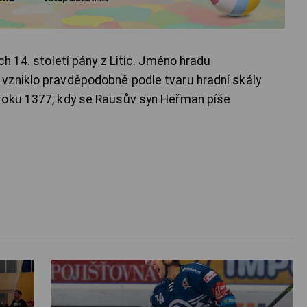
ch 14. století pány z Litic. Jméno hradu
vzniklo pravděpodobně podle tvaru hradní skály
roku 1377, kdy se Rausův syn Heřman píše