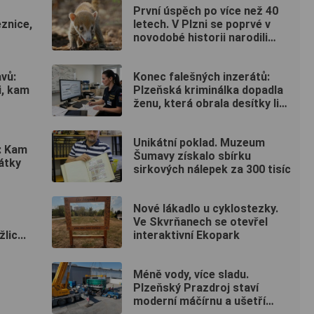
První úspěch po více než 40
eznice,
letech. V Plzni se poprvé v
novodobé historii narodili
nosálové bělohubí
vů:
Konec falešných inzerátů:
i, kam
Plzeňská kriminálka dopadla
ženu, která obrala desítky lidí
po celé republice
Unikátní poklad. Muzeum
: Kam
Šumavy získalo sbírku
átky
sirkových nálepek za 300 tisíc
Nové lákadlo u cyklostezky.
Ve Skvrňanech se otevřel
lic...
interaktivní Ekopark
Méně vody, více sladu.
Plzeňský Prazdroj staví
moderní máčírnu a ušetří