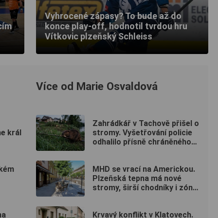
Vyhrocené zápasy? To bude až do
cím
konce play-off, hodnotil tvrdou hru
Vítkovic plzeňský Schleiss
Více od Marie Osvaldová
Zahrádkář v Tachově přišel o
e král
stromy. Vyšetřování policie
odhalilo přísně chráněného
viníka
ském
MHD se vrací na Americkou.
Plzeňská tepna má nové
stromy, širší chodníky i zónu
20 km/h
na
Krvavý konflikt v Klatovech.