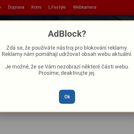
o
Doprava
Krimi
Lifestyle
Webkamera
AdBlock?
Zdá se, že používáte nástroj pro blokování reklamy.
Reklamy nám pomáhají udržovat obsah webu aktuální.
Je možné, že se Vám nezobrazí některé části webu.
Prosíme, deaktivujte jej.
? Co takhle zřícenina hradu
Ok