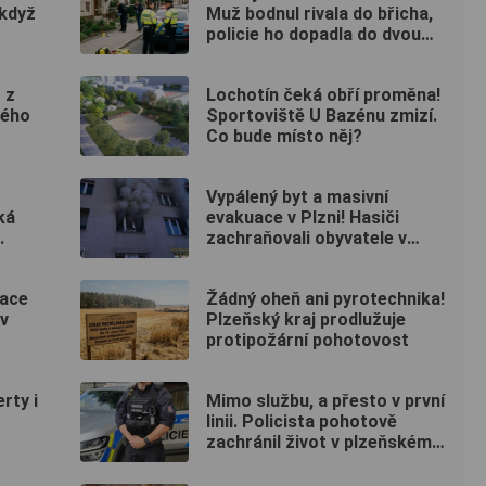
 když
Muž bodnul rivala do břicha,
policie ho dopadla do dvou
hodin
 z
Lochotín čeká obří proměna!
kého
Sportoviště U Bazénu zmizí.
Co bude místo něj?
Vypálený byt a masivní
ká
evakuace v Plzni! Hasiči
.
zachraňovali obyvatele v
maskách
kace
Žádný oheň ani pyrotechnika!
 v
Plzeňský kraj prodlužuje
protipožární pohotovost
rty i
Mimo službu, a přesto v první
linii. Policista pohotově
zachránil život v plzeňském
fitku