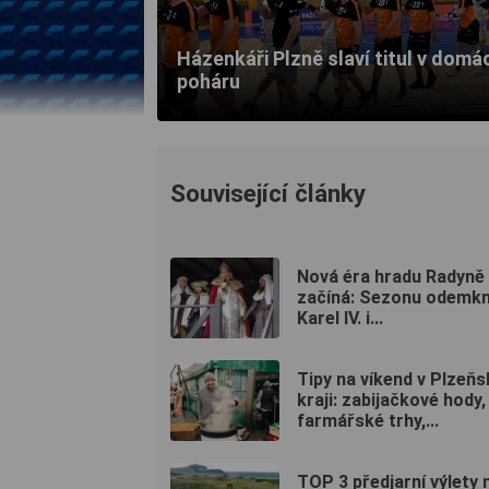
Házenkáři Plzně slaví titul v domá
poháru
Související články
Nová éra hradu Radyně
začíná: Sezonu odemkn
Karel IV. i...
Tipy na víkend v Plzeň
kraji: zabijačkové hody,
farmářské trhy,...
TOP 3 předjarní výlety 