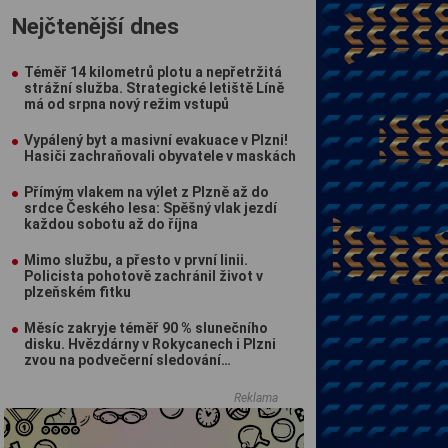
Nejčtenější dnes
Téměř 14 kilometrů plotu a nepřetržitá
strážní služba. Strategické letiště Líně
má od srpna nový režim vstupů
Vypálený byt a masivní evakuace v Plzni!
Hasiči zachraňovali obyvatele v maskách
Přímým vlakem na výlet z Plzně až do
srdce Českého lesa: Spěšný vlak jezdí
každou sobotu až do října
Mimo službu, a přesto v první linii.
Policista pohotově zachránil život v
plzeňském fitku
Měsíc zakryje téměř 90 % slunečního
disku. Hvězdárny v Rokycanech i Plzni
zvou na podvečerní sledování
nebeského divadla
Reklama