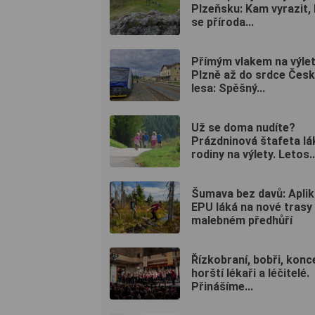
Plzeňsku: Kam vyrazit,
se příroda...
Přímým vlakem na výlet
Plzně až do srdce Čes
lesa: Spěšný...
Už se doma nudíte?
Prázdninová štafeta lá
rodiny na výlety. Letos..
Šumava bez davů: Apli
EPU láká na nové trasy
malebném předhůří
Řízkobraní, bobři, konce
horští lékaři a léčitelé.
Přinášíme...