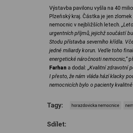
Výstavba pavilonu vyšla na 40 mili
Plzeňský kraj. Částka je jen zlomek
nemocnic v nejbližších letech.
„
Leto
urgentních příjmů, jejichž součástí b
Stodu přístavba severního křídla. Vč
jedné miliardy korun. Vedle toho fin
energetické náročnosti nemocnic
,“
př
Farhan
a dodal:
„Kvalitní zdravotní 
I přesto, že nám vláda hází klacky
pod
nemocnicích bylo o pacienty kvalitn
Tagy:
horazdovicka nemocnice
nem
Sdílet: