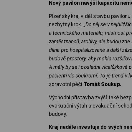
Nový pavilon navýší kapacitu nem
Plzeňský kraj viděl stavbu pavilonu
nezbytný krok. „
Do něj se v nejbližš
a technického materiálu, místnost pro
zaměstnanců, archivy, ale budou zde i
dílna pro hospitalizované a další zá
budově prostory, aby mohla rozšiřovat
A měly by se i poslední vícelůžkové p
pacienti víc soukromí. To je trend v h
zdravotní péči
Tomáš Soukup.
Východní přístavba zvýší také bezpe
evakuační výtah a evakuační schodiš
budovy.
Kraj nadále investuje do svých n