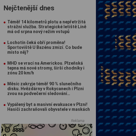
Nejčtenější dnes
Téměř 14 kilometrů plotu a nepřetržitá
strážní služba. Strategické letiště Líně
má od srpna nový režim vstupů
Lochotín čeká obří proměna!
Sportoviště U Bazénu zmizí. Co bude
místo něj?
MHD se vrací na Americkou. Plzeňská
tepna má nové stromy, širší chodníky i
zónu 20 km/h
Měsíc zakryje téměř 90 % slunečního
disku. Hvězdárny v Rokycanech i Plzni
zvou na podvečerní sledování
nebeského divadla
Vypálený byt a masivní evakuace v Plzni!
Hasiči zachraňovali obyvatele v maskách
Reklama