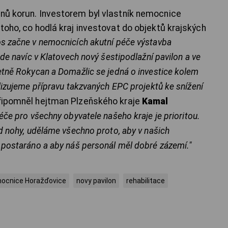
onů korun. Investorem byl vlastník nemocnice
 toho, co hodlá kraj investovat do objektů krajských
s začne v nemocnicích akutní péče výstavba
ude navíc v Klatovech nový šestipodlažní pavilon a ve
etně Rokycan a Domažlic se jedná o investice kolem
alizujeme přípravu takzvaných EPC projektů ke snížení
ipomněl hejtman Plzeňského kraje
Kamal
péče pro všechny obyvatele našeho kraje je prioritou.
 nohy, uděláme všechno proto, aby v našich
ě postaráno a aby náš personál měl dobré zázemí."
ocnice Horažďovice
novy pavilon
rehabilitace