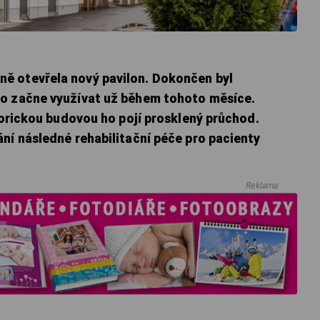
ě otevřela nový pavilon. Dokončen byl
ho začne využívat už během tohoto měsíce.
storickou budovou ho pojí prosklený průchod.
ní následné rehabilitační péče pro pacienty
Reklama