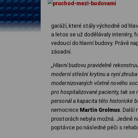
garáží, které stály východně od hl
a letos se už dodělávaly interiéry, 
vedoucí do hlavní budovy. Právě napo
zásadní.
„
Hlavní budovu pravidelně rekonstruu
moderní střešní krytinu a nyní zhrub
modernizovaných včetně nového sociál
pro hospitalizované pacienty, tak se
personál a kapacita této historické b
nemocnice
Martin Grolmus
. Další
prostorách nebyla možná. Jedině na
poptávce po následné péči s rehabi