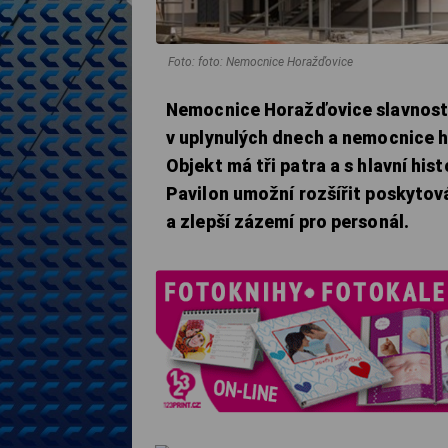
Foto: foto: Nemocnice Horažďovice
Nemocnice Horažďovice slavnostn
v uplynulých dnech a nemocnice 
Objekt má tři patra a s hlavní hi
Pavilon umožní rozšířit poskytová
a zlepší zázemí pro personál.