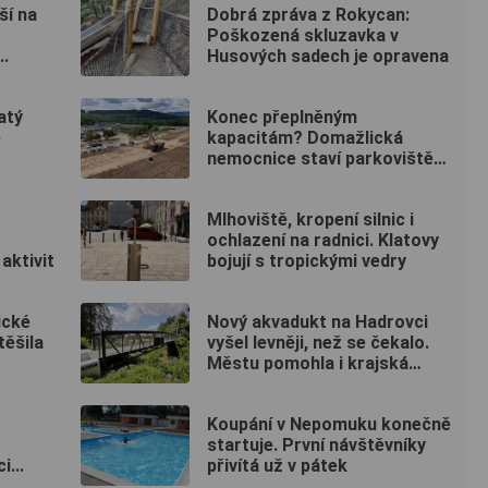
ší na
Dobrá zpráva z Rokycan:
Poškozená skluzavka v
..
Husových sadech je opravena
atý
Konec přeplněným
é
kapacitám? Domažlická
nemocnice staví parkoviště
pro zaměstnance
Mlhoviště, kropení silnic i
ochlazení na radnici. Klatovy
aktivit
bojují s tropickými vedry
ické
Nový akvadukt na Hadrovci
těšila
vyšel levněji, než se čekalo.
Městu pomohla i krajská
dotace
Koupání v Nepomuku konečně
startuje. První návštěvníky
...
přivítá už v pátek