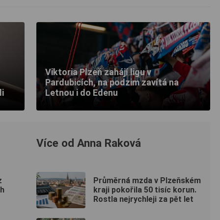
Viktoria Plzeň zahájí ligu v
Pardubicích, na podzim zavítá na
i
Letnou i do Edenu
Více od Anna Raková
z
Průměrná mzda v Plzeňském
ch
kraji pokořila 50 tisíc korun.
Rostla nejrychleji za pět let