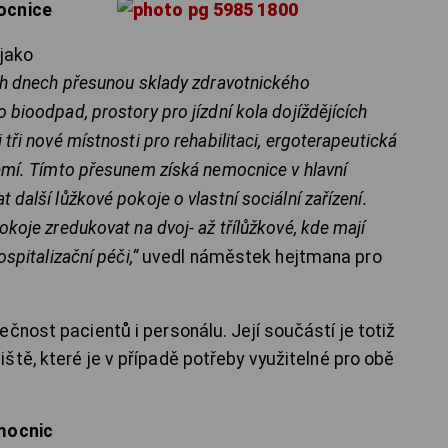
ocnice
 jako
ích dnech přesunou sklady zdravotnického
 bioodpad, prostory pro jízdní kola dojíždějících
 tři nové místnosti pro rehabilitaci, ergoterapeutická
zemí. Tímto přesunem získá nemocnice v hlavní
 další lůžkové pokoje o vlastní sociální zařízení.
okoje zredukovat na dvoj- až třílůžkové, kde mají
ospitalizační péči,“
uvedl náměstek hejtmana pro
čnost pacientů i personálu. Její součástí je totiž
tě, které je v případě potřeby využitelné pro obě
emocnic