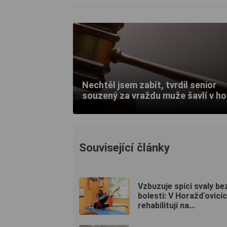
Nechtěl jsem zabít, tvrdil senior
souzený za vraždu muže šavlí v hol
Související články
Vzbuzuje spící svaly be
bolesti: V Horažďovicí
rehabilitují na...