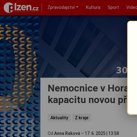
Zpravodajství
Kultura
Sport
Vide
Nemocnice v Horažď
kapacitu novou přís
Aktuality
Z kraje
Od
Anna Raková
–
17. 6. 2025
|
13:58