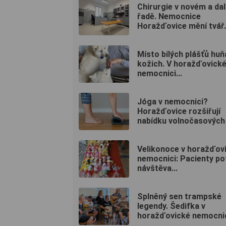
Chirurgie v novém a dal
řadě. Nemocnice
Horažďovice mění tvář.
Místo bílých plášťů huň
kožich. V horažďovick
nemocnici...
Jóga v nemocnici?
Horažďovice rozšiřují
nabídku volnočasových 
Velikonoce v horažďov
nemocnici: Pacienty po
návštěva...
Splněný sen trampské
legendy. Šedifka v
horažďovické nemocnici