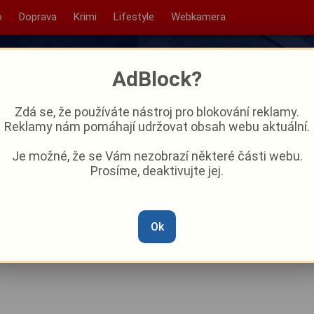
o
Doprava
Krimi
Lifestyle
Webkamera
AdBlock?
Zdá se, že používáte nástroj pro blokování reklamy.
Reklamy nám pomáhají udržovat obsah webu aktuální.
Je možné, že se Vám nezobrazí některé části webu.
Prosíme, deaktivujte jej.
ovicích zvyšuje komfort a
tavbou
Ok