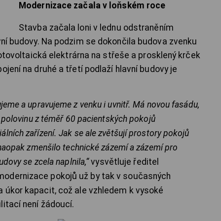
Modernizace začala v loňském roce
Stavba začala loni v lednu odstraněním
avní budovy. Na podzim se dokončila budova zvenku
fotovoltaická elektrárna na střeše a prosklený krček
jení na druhé a třetí podlaží hlavní budovy je
jeme a upravujeme z venku i uvnitř. Má novou fasádu,
a polovinu z téměř 60 pacientských pokojů
ních zařízení. Jak se ale zvětšují prostory pokojů
 naopak zmenšilo technické zázemí a zázemí pro
udovy se zcela naplnila
,“
vysvětluje ředitel
 modernizace pokojů už by tak v současných
 úkor kapacit, což ale vzhledem k vysoké
litací není žádoucí.