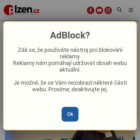
Nemocnice Plzeňského kraje znovu
AdBlock?
uspěly v projektu Nejlepší
nemocnice ČR
Zdá se, že používáte nástroj pro blokování
reklamy.
Reklamy nám pomáhají udržovat obsah webu
Aktuality
Aktuálně
Z kraje
aktuální.
Je možné, že se Vám nezobrazí některé části
Od
Anna Raková
–
26. 11. 2025
|
14:24
webu. Prosíme, deaktivujte jej.
Ok