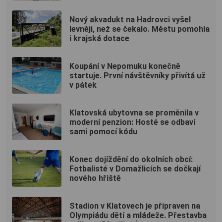
Nový akvadukt na Hadrovci vyšel
levněji, než se čekalo. Městu pomohla
i krajská dotace
Koupání v Nepomuku konečně
startuje. První návštěvníky přivítá už
v pátek
Klatovská ubytovna se proměnila v
moderní penzion: Hosté se odbaví
sami pomocí kódu
Konec dojíždění do okolních obcí:
Fotbalisté v Domažlicích se dočkají
nového hřiště
Stadion v Klatovech je připraven na
Olympiádu dětí a mládeže. Přestavba