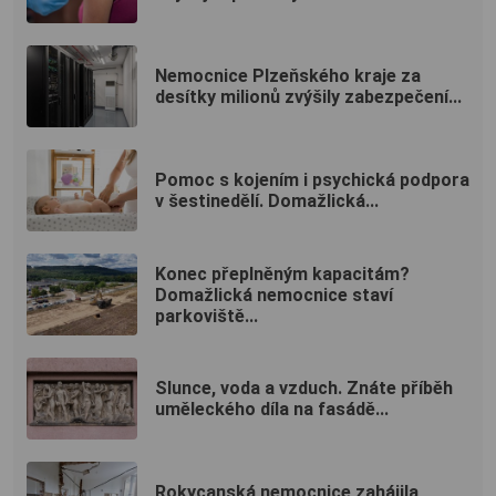
Nemocnice Plzeňského kraje za
desítky milionů zvýšily zabezpečení...
Pomoc s kojením i psychická podpora
v šestinedělí. Domažlická...
Konec přeplněným kapacitám?
Domažlická nemocnice staví
parkoviště...
Slunce, voda a vzduch. Znáte příběh
uměleckého díla na fasádě...
Rokycanská nemocnice zahájila