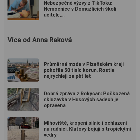
Nebezpečné výzvy z TikToku:
Nemocnice v Domažlicích školí
učitele,...
Více od Anna Raková
Průměrná mzda v Plzeňském kraji
pokořila 50 tisíc korun. Rostla
nejrychleji za pět let
Dobrá zpráva z Rokycan: Poškozená
skluzavka v Husových sadech je
opravena
Mlhoviště, kropení silnic i ochlazení
na radnici. Klatovy bojují s tropickými
vedry