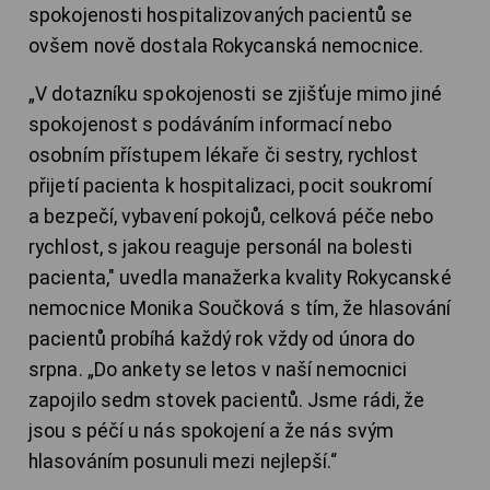
spokojenosti hospitalizovaných pacientů se
ovšem nově dostala Rokycanská nemocnice.
„
V dotazníku spokojenosti se zjišťuje mimo jiné
spokojenost s podáváním informací nebo
osobním přístupem lékaře či sestry, rychlost
přijetí pacienta k hospitalizaci, pocit soukromí
a bezpečí, vybavení pokojů, celková péče nebo
rychlost, s jakou reaguje personál na bolesti
pacienta,"
uvedla manažerka kvality Rokycanské
nemocnice
Monika Součková
s tím, že hlasování
pacientů probíhá každý rok vždy od února do
srpna.
„Do ankety se letos v naší nemocnici
zapojilo sedm stovek pacientů. Jsme rádi, že
jsou s péčí u nás spokojení a že nás svým
hlasováním posunuli mezi nejlepší.“