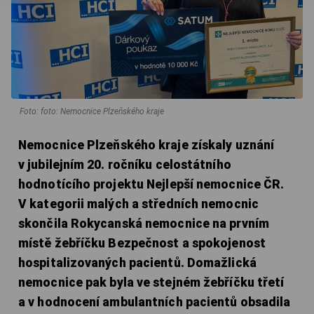
Foto: foto: Nemocnice Plzeňského kraje
Nemocnice Plzeňského kraje získaly uznání
v jubilejním 20. ročníku celostátního
hodnotícího projektu Nejlepší nemocnice ČR.
V kategorii malých a středních nemocnic
skončila Rokycanská nemocnice na prvním
místě žebříčku Bezpečnost a spokojenost
hospitalizovaných pacientů. Domažlická
nemocnice pak byla ve stejném žebříčku třetí
a v hodnocení ambulantních pacientů obsadila