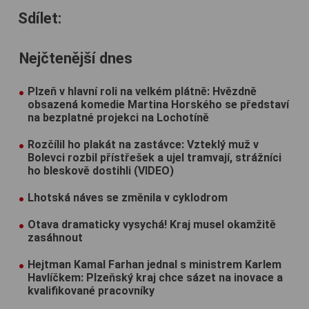
Sdílet:
Nejčtenější dnes
Plzeň v hlavní roli na velkém plátně: Hvězdně
obsazená komedie Martina Horského se představí
na bezplatné projekci na Lochotíně
Rozčílil ho plakát na zastávce: Vzteklý muž v
Bolevci rozbil přístřešek a ujel tramvají, strážníci
ho bleskově dostihli (VIDEO)
Lhotská náves se změnila v cyklodrom
Otava dramaticky vysychá! Kraj musel okamžitě
zasáhnout
Hejtman Kamal Farhan jednal s ministrem Karlem
Havlíčkem: Plzeňský kraj chce sázet na inovace a
kvalifikované pracovníky