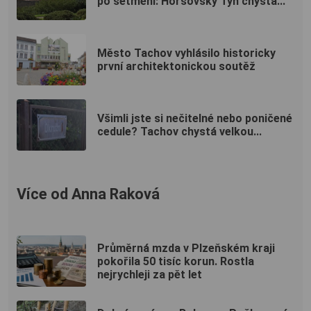
po setmění: Horšovský Týn chystá...
Město Tachov vyhlásilo historicky
první architektonickou soutěž
Všimli jste si nečitelné nebo poničené
cedule? Tachov chystá velkou...
Více od Anna Raková
Průměrná mzda v Plzeňském kraji
pokořila 50 tisíc korun. Rostla
nejrychleji za pět let