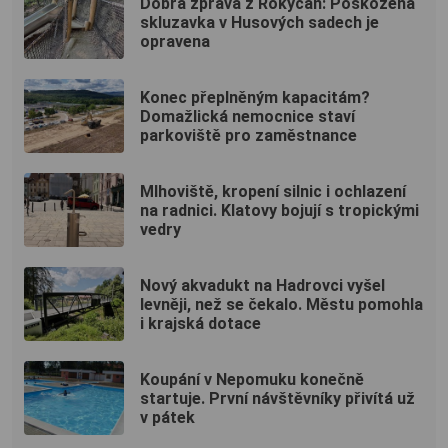
Dobrá zpráva z Rokycan: Poškozená
skluzavka v Husových sadech je
opravena
Konec přeplněným kapacitám?
Domažlická nemocnice staví
parkoviště pro zaměstnance
Mlhoviště, kropení silnic i ochlazení
na radnici. Klatovy bojují s tropickými
vedry
Nový akvadukt na Hadrovci vyšel
levněji, než se čekalo. Městu pomohla
i krajská dotace
Koupání v Nepomuku konečně
startuje. První návštěvníky přivítá už
v pátek