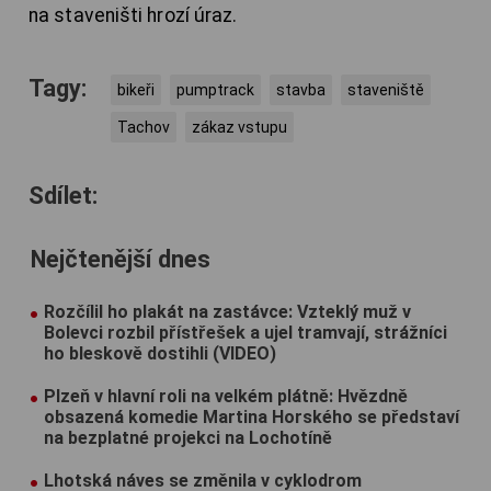
na staveništi hrozí úraz.
Tagy:
bikeři
pumptrack
stavba
staveniště
Tachov
zákaz vstupu
Sdílet:
Nejčtenější dnes
Rozčílil ho plakát na zastávce: Vzteklý muž v
Bolevci rozbil přístřešek a ujel tramvají, strážníci
ho bleskově dostihli (VIDEO)
Plzeň v hlavní roli na velkém plátně: Hvězdně
obsazená komedie Martina Horského se představí
na bezplatné projekci na Lochotíně
Lhotská náves se změnila v cyklodrom