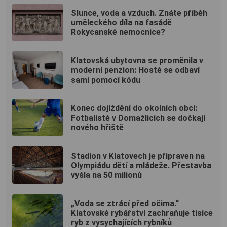
Slunce, voda a vzduch. Znáte příběh
uměleckého díla na fasádě
Rokycanské nemocnice?
Klatovská ubytovna se proměnila v
moderní penzion: Hosté se odbaví
sami pomocí kódu
Konec dojíždění do okolních obcí:
Fotbalisté v Domažlicích se dočkají
nového hřiště
Stadion v Klatovech je připraven na
Olympiádu dětí a mládeže. Přestavba
vyšla na 50 milionů
„Voda se ztrácí před očima.“
Klatovské rybářství zachraňuje tisíce
ryb z vysychajících rybníků