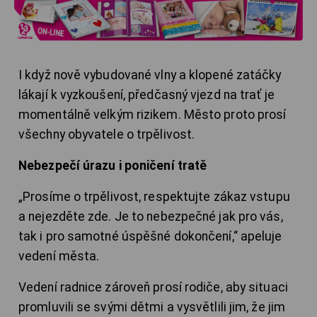
I když nově vybudované vlny a klopené zatáčky
lákají k vyzkoušení, předčasný vjezd na trať je
momentálně velkým rizikem. Město proto prosí
všechny obyvatele o trpělivost.
Nebezpečí úrazu i poničení tratě
„Prosíme o trpělivost, respektujte zákaz vstupu
a nejezděte zde. Je to nebezpečné jak pro vás,
tak i pro samotné úspěšné dokončení,“ apeluje
vedení města.
Vedení radnice zároveň prosí rodiče, aby situaci
promluvili se svými dětmi a vysvětlili jim, že jim