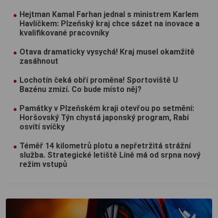
Hejtman Kamal Farhan jednal s ministrem Karlem
Havlíčkem: Plzeňský kraj chce sázet na inovace a
kvalifikované pracovníky
Otava dramaticky vysychá! Kraj musel okamžitě
zasáhnout
Lochotín čeká obří proměna! Sportoviště U
Bazénu zmizí. Co bude místo něj?
Památky v Plzeňském kraji otevřou po setmění:
Horšovský Týn chystá japonský program, Rabí
osvítí svíčky
Téměř 14 kilometrů plotu a nepřetržitá strážní
služba. Strategické letiště Líně má od srpna nový
režim vstupů