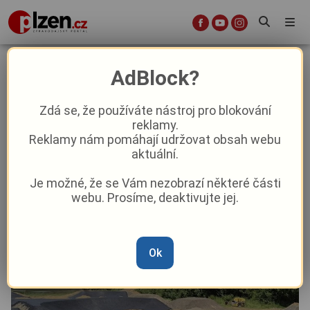
Nedočkaví bikeři riskují na
AdBlock?
staveništi. V Tachově roste nový
pumptrack
Zdá se, že používáte nástroj pro blokování
reklamy.
Reklamy nám pomáhají udržovat obsah webu
Aktuality
Z kraje
aktuální.
Je možné, že se Vám nezobrazí některé části
Od
Anna Raková
–
2. 7.
|
17:14
webu. Prosíme, deaktivujte jej.
Ok