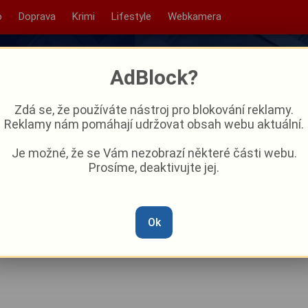
o
Doprava
Krimi
Lifestyle
Webkamera
AdBlock?
Zdá se, že používáte nástroj pro blokování reklamy.
Reklamy nám pomáhají udržovat obsah webu aktuální.
Je možné, že se Vám nezobrazí některé části webu.
Prosíme, deaktivujte jej.
a má šanci stát se světově
Ok