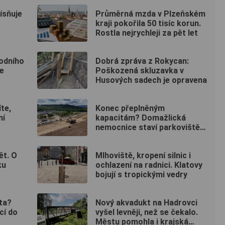
ísňuje
Průměrná mzda v Plzeňském
kraji pokořila 50 tisíc korun.
Rostla nejrychleji za pět let
rodního
Dobrá zpráva z Rokycan:
ne
Poškozená skluzavka v
Husových sadech je opravena
te,
Konec přeplněným
ní
kapacitám? Domažlická
nemocnice staví parkoviště
pro zaměstnance
ět. O
Mlhoviště, kropení silnic i
ku
ochlazení na radnici. Klatovy
bojují s tropickými vedry
ta?
Nový akvadukt na Hadrovci
cí do
vyšel levněji, než se čekalo.
Městu pomohla i krajská