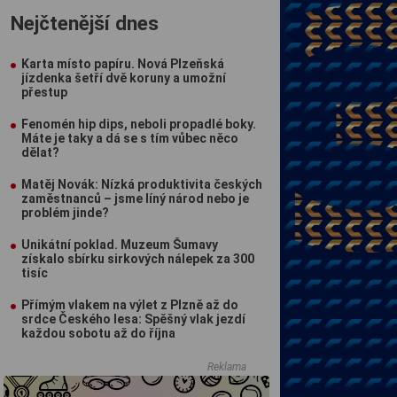
Nejčtenější dnes
Karta místo papíru. Nová Plzeňská
jízdenka šetří dvě koruny a umožní
přestup
Fenomén hip dips, neboli propadlé boky.
Máte je taky a dá se s tím vůbec něco
dělat?
Matěj Novák: Nízká produktivita českých
zaměstnanců – jsme líný národ nebo je
problém jinde?
Unikátní poklad. Muzeum Šumavy
získalo sbírku sirkových nálepek za 300
tisíc
Přímým vlakem na výlet z Plzně až do
srdce Českého lesa: Spěšný vlak jezdí
každou sobotu až do října
Reklama