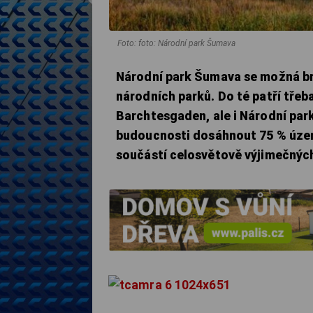
Foto: foto: Národní park Šumava
Národní park Šumava se možná br
národních parků. Do té patří tře
Barchtesgaden, ale i Národní par
budoucnosti dosáhnout 75 % úze
součástí celosvětově výjimečnýc