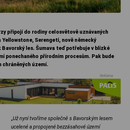
zy připojí do rodiny celosvětově uznávaných
ba Yellowstone, Serengeti, nově německý
k Bavorský les. Šumava teď potřebuje v blízké
mí ponechaného přírodním procesům. Pak bude
h chráněných území.
Reklama
„
Už nyní tvoříme společně s Bavorským lesem
ucelené a propojené bezzásahové území