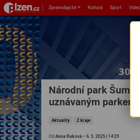
Zpravodajství
Kultura
Sport
Vide
Národní park Šumav
uznávaným parkem
Aktuality
Z kraje
Od
Anna Raková
–
6. 5. 2025
|
14:29