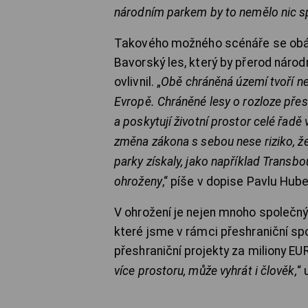
národním parkem by to nemělo nic 
Takového možného scénáře se obáv
Bavorský les, který by přerod náro
ovlivnil. „
Obě chráněná území tvoří ne
Evropě. Chráněné lesy o rozloze př
a poskytují životní prostor celé řadě
změna zákona s sebou nese riziko, že
parky získaly, jako například Transb
ohroženy
,“ píše v dopise Pavlu Hu
V ohrožení je nejen mnoho společn
které jsme v rámci přeshraniční s
přeshraniční projekty za miliony EU
více prostoru, může vyhrát i člověk,
“ 