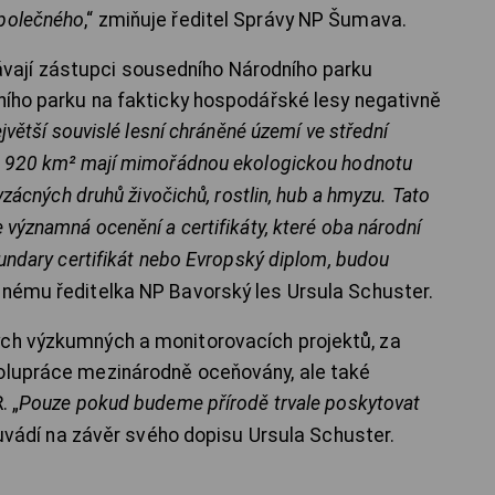
společného
,“ zmiňuje ředitel Správy NP Šumava.
ají zástupci sousedního Národního parku
dního parku na fakticky hospodářské lesy negativně
jvětší souvislé lesní chráněné území ve střední
es 920 km² mají mimořádnou ekologickou hodnotu
 vzácných druhů živočichů, rostlin, hub a hmyzu. Tato
 významná ocenění a certifikáty, které oba národní
oundary certifikát nebo Evropský diplom, budou
benému ředitelka NP Bavorský les Ursula Schuster.
ých výzkumných a monitorovacích projektů, za
polupráce mezinárodně oceňovány, ale také
R.
„
Pouze pokud budeme přírodě trvale poskytovat
uvádí na závěr svého dopisu Ursula Schuster.