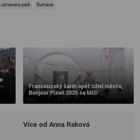
 uznavany park
Šumava
se
Francouzský šarm opět oživí město,
Bonjour Plzeň 2025 se blíží
Více od Anna Raková