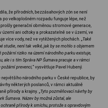
la, že přírodních, bezzásahových zón se není
sa po velkoplošném rozpadu funguje lépe, než
ré prošly generační obměnou stromové generace,
v území ani odtoky a prokazatelně se v území, ve
uje více vody, než ve vytěžených plochách.
„
Také
né studie, není tak velké, jak by se mohlo s objemem
é požární riziko na území národního parku existuje,
, ale i s tím Správa NP Šumava pracuje a v rámci
 požární prevenci,
“ vysvětluje Pavel Hubený.
e největšího národního parku v České republice, by
ávrhy některých poslanců, v rámci aktuálně
ě přírody a krajiny. „
Tyto pozměňovací návrhy by
park Šumava. Název by možná zůstal, ale
 ochraně přírody k smíchu, protože s opravdovým