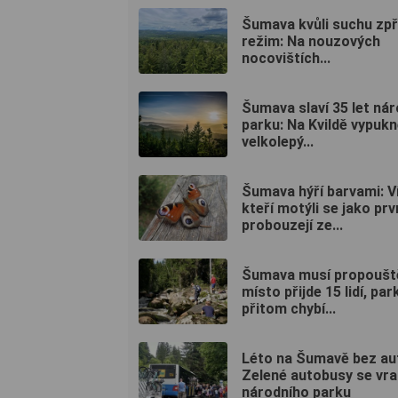
Šumava kvůli suchu zpř
režim: Na nouzových
nocovištích...
Šumava slaví 35 let ná
parku: Na Kvildě vypuk
velkolepý...
Šumava hýří barvami: Ví
kteří motýli se jako prv
probouzejí ze...
Šumava musí propoušt
místo přijde 15 lidí, par
přitom chybí...
Léto na Šumavě bez au
Zelené autobusy se vra
národního parku