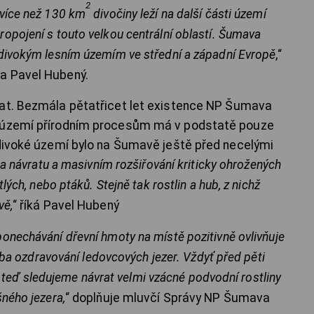
2
 více než 130 km
divočiny leží na další části území
opojení s touto velkou centrální oblastí. Šumava
divokým lesním územím ve střední a západní Evropě
,“
a Pavel Hubený.
vat. Bezmála pětatřicet let existence NP Šumava
o území přírodním procesům má v podstatě pouze
 divoké území bylo na Šumavě ještě před necelými
 na návratu a masivním rozšiřování kriticky ohrožených
lých, nebo ptáků. Stejně tak rostlin a hub, z nichž
vě,
“ říká Pavel Hubený
onechávání dřevní hmoty na místě pozitivně ovlivňuje
řeba ozdravování ledovcových jezer. Vždyť před pěti
i a teď sledujeme návrat velmi vzácné podvodní rostliny
ného jezera,
“ doplňuje mluvčí Správy NP Šumava