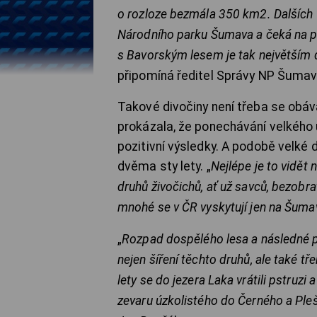
o rozloze bezmála 350 km2. Dalších
Národního parku Šumava a čeká na pr
s Bavorským lesem je tak největším 
připomíná ředitel Správy NP Šumav
Takové divočiny není třeba se obá
prokázala, že ponechávání velkéh
pozitivní výsledky. A podobě velké
dvěma sty lety.
„
Nejlépe je to vidět
druhů živočichů, ať už savců, bezobrat
mnohé se v ČR vyskytují jen na Šuma
„
Rozpad dospělého lesa a následné p
nejen šíření těchto druhů, ale také t
lety se do jezera Laka vrátili pstruz
zevaru úzkolistého do Černého a Pleš