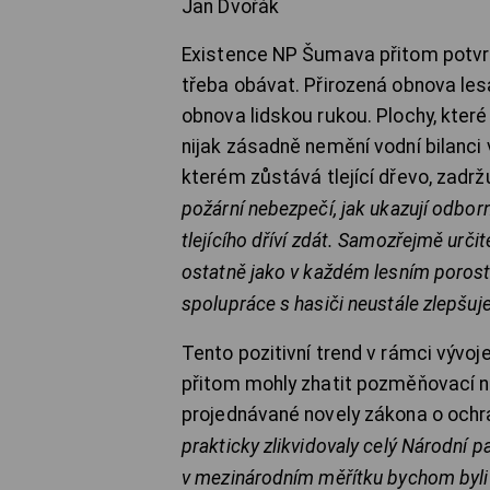
Jan Dvořák
Existence NP Šumava přitom potvrdi
třeba obávat. Přirozená obnova le
obnova lidskou rukou. Plochy, kte
nijak zásadně nemění vodní bilanci 
kterém zůstává tlející dřevo, zadrž
požární nebezpečí, jak ukazují odbor
tlejícího dříví zdát. Samozřejmě určit
ostatně jako v každém lesním porostu
spolupráce s hasiči neustále zlepšuje
Tento pozitivní trend v rámci vývoj
přitom mohly zhatit pozměňovací n
projednávané novely zákona o ochran
prakticky zlikvidovaly celý Národní 
v mezinárodním měřítku bychom byli