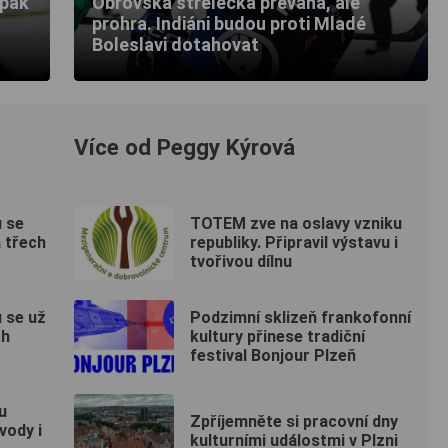
 pak
Obrovská střelecká převaha, ale
prohra. Indiáni budou proti Mladé
Boleslavi dotahovat
Více od Peggy Kýrová
 se
TOTEM zve na oslavy vzniku
a třech
republiky. Připravil výstavu i
tvořivou dílnu
 se už
Podzimní sklizeň frankofonní
ch
kultury přinese tradiční
festival Bonjour Plzeň
u
Zpříjemněte si pracovní dny
vody i
kulturními událostmi v Plzni