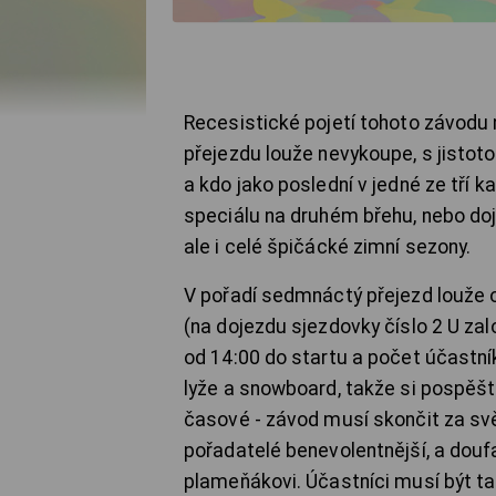
Recesistické pojetí tohoto závodu 
přejezdu louže nevykoupe, s jistot
a kdo jako poslední v jedné ze tří 
speciálu na druhém břehu, nebo doje
ale i celé špičácké zimní sezony.
V pořadí sedmnáctý přejezd louže o
(na dojezdu sjezdovky číslo 2 U za
od 14:00 do startu a počet účastn
lyže a snowboard, takže si pospěšte
časové - závod musí skončit za sv
pořadatelé benevolentnější, a doufa
plameňákovi. Účastníci musí být tak