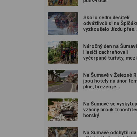
punk-rock
Skoro sedm desítek
odvážlivců si na Špičák
vyzkoušelo Jízdu přes..
Náročný den na Šumavě
Hasiči zachraňovali
vyčerpané turisty, mezi.
Na Šumavě v Železné R
jsou hotely na únor té
plné, březen je...
Na Šumavě se vyskytuj
vzácný brouk trnoštíte
horský
Na Šumavě odchytili dal