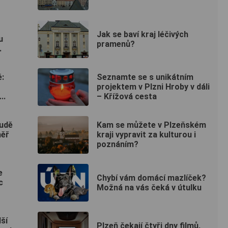
Jak se baví kraj léčivých
u
pramenů?
.
:
Seznamte se s unikátním
projektem v Plzni Hroby v dáli
..
– Křížová cesta
udě
Kam se můžete v Plzeňském
měř
kraji vypravit za kulturou i
poznáním?
e
Chybí vám domácí mazlíček?
c
Možná na vás čeká v útulku
ší
Plzeň čekají čtyři dny filmů,