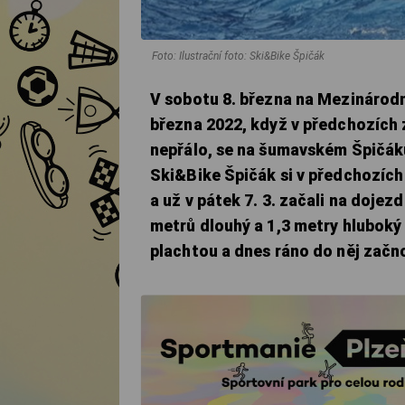
Foto: Ilustrační foto: Ski&Bike Špičák
V sobotu 8. března na Mezinárodn
března 2022, když v předchozích 
nepřálo, se na šumavském Špičáku
Ski&Bike Špičák si v předchozích
a už v pátek 7. 3. začali na doje
metrů dlouhý a 1,3 metry hluboký
plachtou a dnes ráno do něj zač