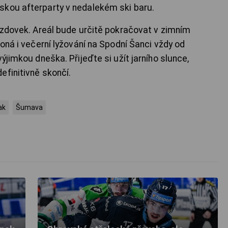
kou afterparty v nedalekém ski baru.
jezdovek. Areál bude určitě pokračovat v zimním
koná i večerní lyžování na Spodní Šanci vždy od
ýjimkou dneška. Přijeďte si užít jarního slunce,
efinitivně skončí.
ak
Šumava