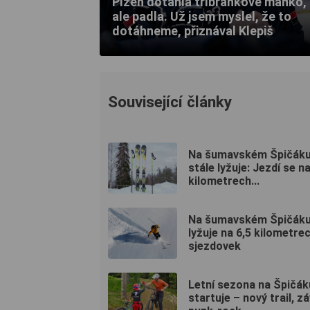
Plzeň dotáhla tříbrankové manko,
ale padla. Už jsem myslel, že to
dotáhneme, přiznával Klepiš
Související články
Na šumavském Špičáku
stále lyžuje: Jezdí se n
kilometrech...
Na šumavském Špičáku
lyžuje na 6,5 kilometre
sjezdovek
Letní sezona na Špičák
startuje – nový trail, zá