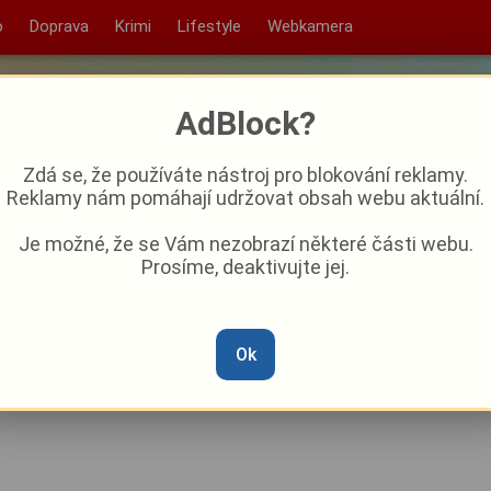
o
Doprava
Krimi
Lifestyle
Webkamera
AdBlock?
Zdá se, že používáte nástroj pro blokování reklamy.
Reklamy nám pomáhají udržovat obsah webu aktuální.
Je možné, že se Vám nezobrazí některé části webu.
Prosíme, deaktivujte jej.
se dnes po třech letech
ži
Ok