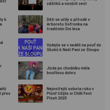
test
zážitků a nových cest
ly k
Děti se učily o přírodě v
na
Arboretu Sofronka na
tradičním Dni lesa
má
Vydejte se v neděli na pouť do
Skoků k Naší Paní ze Sloupu
u
Jízda po chodníku měla
,
bouřlivou dohru
alší
Nejostřejší sobota roku v
í přes
Plzni! Užijte si Chilli Fest
Plzeň 2025