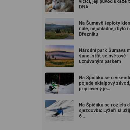
vlčici, její původ ukáže 
DNA
Na Šumavě teploty kles
nule, nejchladněji bylo 
Březníku
Národní park Šumava 
šanci stát se světově
uznávaným parkem
Na Špičáku se o víkend
pojede skialpový závod
připravený je...
Na Špičáku se rozjela d
sjezdovka: Lyžaři si užij
6...