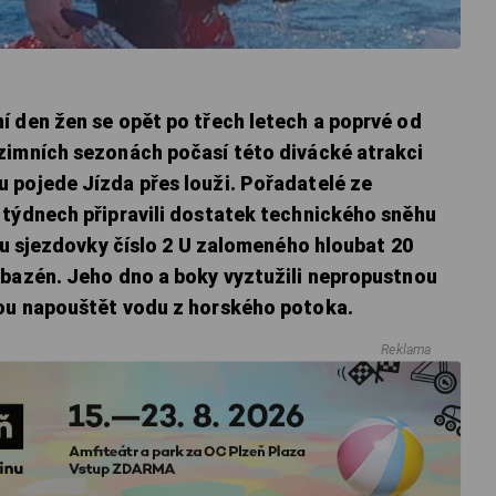
í den žen se opět po třech letech a poprvé od
zimních sezonách počasí této divácké atrakci
 pojede Jízda přes louži. Pořadatelé ze
 týdnech připravili dostatek technického sněhu
zdu sjezdovky číslo 2 U zalomeného hloubat 20
 bazén. Jeho dno a boky vyztužili nepropustnou
nou napouštět vodu z horského potoka.
Reklama