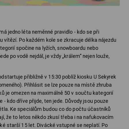
má jedno léta neměnné pravidlo - kdo se při
ou vítězí. Po každém kole se zkracuje délka nájezdu
kategorií spočine na lyžích, snowboardu nebo
de po vodě nejdál, je vždy „králem“ nejen louže,
dstartuje přibližně v 15:30 poblíž kiosku U Sekyrek
lomeného). Přihlásit se lze pouze na místě zhruba
íků je omezen na maximálně 50 v součtu kategorií
 - kdo dříve přijde, ten jede. Důvody jsou pouze
ětla. Ke speciálům budou co do počtu účastníků
jí, že to letos někdo zkusí třeba i na nafukovacím
é starší 15 let. Divácké vstupné se neplatí. Po