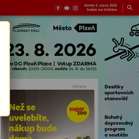
čtvrtek 6. srpna 2026
Svátek má Oldřiška
Reklama