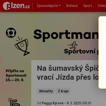
Zpravodajství
Kultura
Sport
Vide
Na šumavský Špičák 
vrací Jízda přes lou
Aktuality
Z kraje
Od
Peggy Kýrová
–
8. 3. 2025
|
05:31