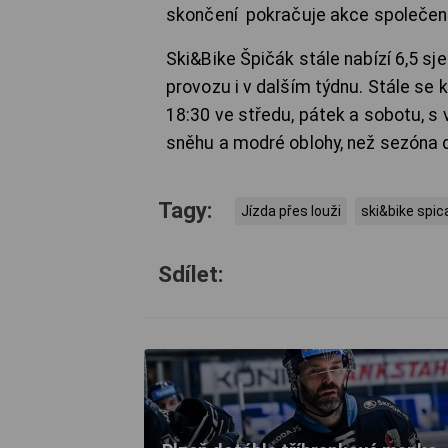
skončení pokračuje akce společens
Ski&Bike Špičák stále nabízí 6,5 s
provozu i v dalším týdnu. Stále se 
18:30 ve středu, pátek a sobotu, s v
sněhu a modré oblohy, než sezóna d
Tagy:
Jízda přes louži
ski&bike spic
Sdílet: