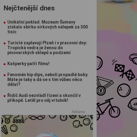
Nejčtenější dnes
Unikátní poklad. Muzeum Šumavy
získalo sbírku sirkových nálepek za 300
tisíc
Turisté zaplavují Plzeň i v pracovní dny:
Tropická vedra je ženou do
pivovarských sklepů a podzemí
Kašperky patří filmu!
Fenomén hip dips, neboli propadlé boky.
Máte je taky a dá se s tím vůbec něco
dělat?
Řidič Audi nezvládl řízení a skončil v
příkopě. Letěl pro něj vrtulník!
Reklama