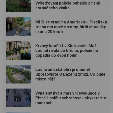
Vyšetřování policie odhalilo přísně
chráněného viníka
MHD se vrací na Americkou. Plzeňská
tepna má nové stromy, širší chodníky
i zónu 20 km/h
Krvavý konflikt v Klatovech. Muž
bodnul rivala do břicha, policie ho
dopadla do dvou hodin
Lochotín čeká obří proměna!
Sportoviště U Bazénu zmizí. Co bude
místo něj?
Vypálený byt a masivní evakuace v
Plzni! Hasiči zachraňovali obyvatele v
maskách