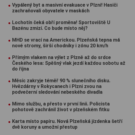
Vypálený byt a masivní evakuace v Plzni! Hasiči
zachraňovali obyvatele v maskách
Lochotín čeká obří proměna! Sportoviště U
Bazénu zmizí. Co bude místo něj?
MHD se vrací na Americkou. Plzeňská tepna má
nové stromy, širší chodníky i zónu 20 km/h
Přímým vlakem na výlet z Plzně až do srdce
Českého lesa: Spěšný vlak jezdí každou sobotu až
do října
Měsíc zakryje téměř 90 % slunečního disku.
Hvězdárny v Rokycanech i Plzni zvou na
podvečerní sledování nebeského divadla
Mimo službu, a přesto v první linii. Policista
pohotově zachránil život v plzeňském fitku
Karta místo papíru. Nová Plzeňská jízdenka šetří
dvě koruny a umožní přestup