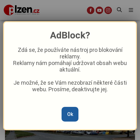
Konec noční můry řidičů v
AdBlock?
Nýřanech? Klíčovou křižovatku
čeká obří proměna!
Zdá se, že používáte nástroj pro blokování
reklamy.
Reklamy nám pomáhají udržovat obsah webu
Aktuality
Doprava
Aktuálně
aktuální.
Je možné, že se Vám nezobrazí některé části
Od
Marie Osvaldová
–
9. 6.
|
07:17
webu. Prosíme, deaktivujte jej.
Ok