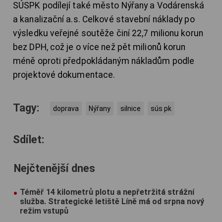
SÚSPK podílejí také město Nýřany a Vodárenská
a kanalizační a.s. Celkové stavební náklady po
výsledku veřejné soutěže činí 22,7 milionu korun
bez DPH, což je o více než pět milionů korun
méně oproti předpokládaným nákladům podle
projektové dokumentace.
Tagy:
doprava
Nýřany
silnice
sús pk
Sdílet:
Nejčtenější dnes
Téměř 14 kilometrů plotu a nepřetržitá strážní
služba. Strategické letiště Líně má od srpna nový
režim vstupů