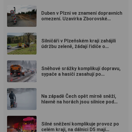
Duben v Plzni ve znamení dopravních
omezení. Uzavírka Zborovské...
Silničáři v Plzeňském kraji zahájili
údržbu zeleně, žádají řidiče o...
Sněhové srážky komplikují dopravu,
sypače a hasiči zasahují po...
Na západě Čech opět mírně sněží,
hlavně na horách jsou silnice pod...
Silné sněžení komplikuje provoz po
celém kraji, na dálnici D5 mají...