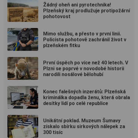
Žádný oheň ani pyrotechnika!
Plzeňský kraj prodlužuje protipožární
pohotovost
Mimo službu, a přesto v první linii.
Policista pohotově zachránil život v
plzeňském fitku
První úspěch po více než 40 letech. V
Plzni se poprvé v novodobé historii
narodili nosálové bělohubí
Konec falešných inzerátů: Plzeňská
kriminálka dopadla ženu, která obrala
desítky lidí po celé republice
Unikátní poklad. Muzeum Šumavy
získalo sbírku sirkových nálepek za
300 tisíc