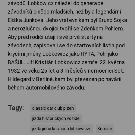
závodů. Lobkowicz náležel do generace
závodníků o něco mladších, než byla legendární
Eliška Junková. Jeho vrstevníkem byl Bruno Sojka
a nerozlučnou dvojici tvořil se Zdeňkem Pohlem.
Aby před rodiči utajili své prvé starty na
závodech, zapisovali se do startovních listin pod
krycími jmény, Lobkowicz jako HÝTA, Pohl jako
BAŠUL. Jiří Kristián Lobkowicz zemřel 22. května
1932 ve věku 25 let a 3 měsíců v nemocnici Sct.
Hildegard v Berlíně, kam byl převezen po havárii
během automobilového závodu.
Tagy:
classic car club plzen
jizda historickych vozidel
jizda jiriho kristiana lobkowicze
Křimice