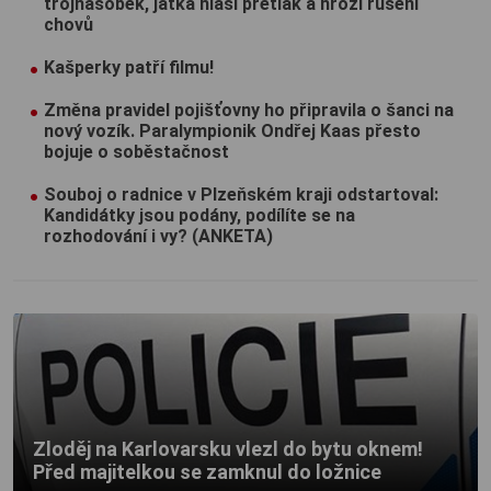
trojnásobek, jatka hlásí přetlak a hrozí rušení
chovů
Kašperky patří filmu!
Změna pravidel pojišťovny ho připravila o šanci na
nový vozík. Paralympionik Ondřej Kaas přesto
bojuje o soběstačnost
Souboj o radnice v Plzeňském kraji odstartoval:
Kandidátky jsou podány, podílíte se na
rozhodování i vy? (ANKETA)
Zloděj na Karlovarsku vlezl do bytu oknem!
Před majitelkou se zamknul do ložnice