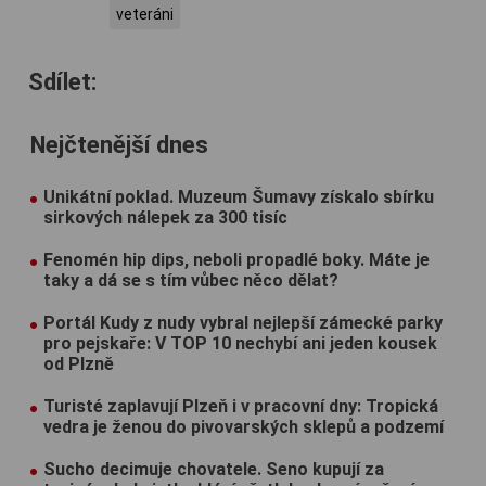
veteráni
Sdílet:
Nejčtenější dnes
Unikátní poklad. Muzeum Šumavy získalo sbírku
sirkových nálepek za 300 tisíc
Fenomén hip dips, neboli propadlé boky. Máte je
taky a dá se s tím vůbec něco dělat?
Portál Kudy z nudy vybral nejlepší zámecké parky
pro pejskaře: V TOP 10 nechybí ani jeden kousek
od Plzně
Turisté zaplavují Plzeň i v pracovní dny: Tropická
vedra je ženou do pivovarských sklepů a podzemí
Sucho decimuje chovatele. Seno kupují za