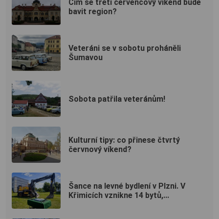
Čím se třetí červencový víkend bude
bavit region?
Veteráni se v sobotu proháněli
Šumavou
Sobota patřila veteránům!
Kulturní tipy: co přinese čtvrtý
červnový víkend?
Šance na levné bydlení v Plzni. V
Křimicích vznikne 14 bytů,...