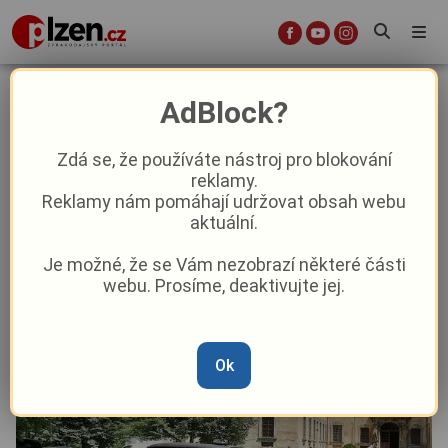
Jízda Jiřího Kristiána Lobkowicze
AdBlock?
přilákala značný počet zájemců
Zdá se, že používáte nástroj pro blokování
reklamy.
Kultura
Z kraje
Reklamy nám pomáhají udržovat obsah webu
aktuální.
Od
Peggy Kýrová
–
30. 6. 2024
|
06:09
Je možné, že se Vám nezobrazí některé části
webu. Prosíme, deaktivujte jej.
Ok