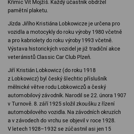
Křimic Vít Mojžíš. Každý účastník obdržel
pamětní plaketu.
Jízda Jiřího Kristiána Lobkowicze je určena pro
vozidla a motocykly do roku výroby 1980 včetně
a pro kabriolety do roku výroby 1993 včetně.
Výstava historických vozidel je již tradiční akce
veteránistů Classic Car Club Plzeň.
Jiří Kristián Lobkowicz (do roku 1918
z Lobkowicz) byl český šlechtic příslušník
mělnické větve rodu Lobkowiczů a český
automobilový závodník. Narodil se 22. února 1907
v Turnově. 8. září 1925 složil zkoušku z řízení
automobilového vozidla. Na závodních okruzích
a v závodech do vrchu se objevil v roce 1928.
V letech 1928–1932 se zúčastnil asi jen 15