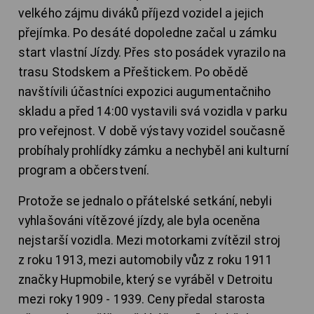
velkého zájmu diváků příjezd vozidel a jejich
přejímka. Po desáté dopoledne začal u zámku
start vlastní Jízdy. Přes sto posádek vyrazilo na
trasu Stodskem a Přeštickem. Po obědě
navštívili účastníci expozici augumentačniho
skladu a před 14:00 vystavili svá vozidla v parku
pro veřejnost. V době výstavy vozidel současně
probíhaly prohlídky zámku a nechyběl ani kulturní
program a občerstvení.
Protože se jednalo o přátelské setkání, nebyli
vyhlašováni vítězové jízdy, ale byla oceněna
nejstarší vozidla. Mezi motorkami zvítězil stroj
z roku 1913, mezi automobily vůz z roku 1911
značky Hupmobile, který se vyráběl v Detroitu
mezi roky 1909 - 1939. Ceny předal starosta