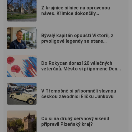
Z krajnice silnice na opravenou
náves. Křimice dokončily...
Bývalý kapitán opouští Viktorii, z
prvoligové legendy se stane...
Do Rokycan dorazí 20 válečných
veteránů. Město si připomene Den...
V Třemošné si připomněli slavnou
českou závodnici Elišku Junkovu
Co si na druhý červnový víkend
připravil Plzeňský kraj?