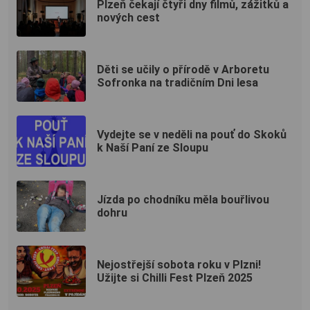
Plzeň čekají čtyři dny filmů, zážitků a
nových cest
Děti se učily o přírodě v Arboretu
Sofronka na tradičním Dni lesa
Vydejte se v neděli na pouť do Skoků
k Naší Paní ze Sloupu
Jízda po chodníku měla bouřlivou
dohru
Nejostřejší sobota roku v Plzni!
Užijte si Chilli Fest Plzeň 2025