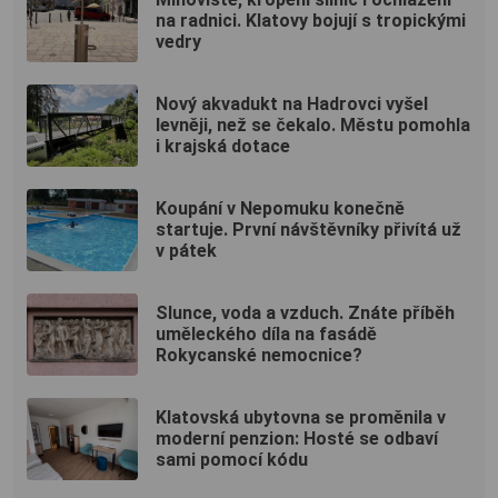
na radnici. Klatovy bojují s tropickými
vedry
Nový akvadukt na Hadrovci vyšel
levněji, než se čekalo. Městu pomohla
i krajská dotace
Koupání v Nepomuku konečně
startuje. První návštěvníky přivítá už
v pátek
Slunce, voda a vzduch. Znáte příběh
uměleckého díla na fasádě
Rokycanské nemocnice?
Klatovská ubytovna se proměnila v
moderní penzion: Hosté se odbaví
sami pomocí kódu