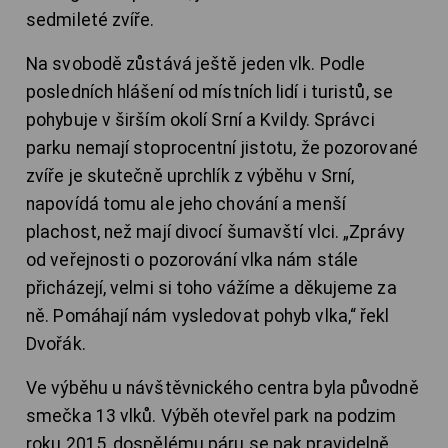
sedmileté zvíře.
Na svobodě zůstává ještě jeden vlk. Podle
posledních hlášení od místních lidí i turistů, se
pohybuje v širším okolí Srní a Kvildy. Správci
parku nemají stoprocentní jistotu, že pozorované
zvíře je skutečně uprchlík z výběhu v Srní,
napovídá tomu ale jeho chování a menší
plachost, než mají divocí šumavští vlci. „Zprávy
od veřejnosti o pozorování vlka nám stále
přicházejí, velmi si toho vážíme a děkujeme za
ně. Pomáhají nám vysledovat pohyb vlka,“ řekl
Dvořák.
Ve výběhu u návštěvnického centra byla původně
smečka 13 vlků. Výběh otevřel park na podzim
roku 2015, dospělému páru se pak pravidelně