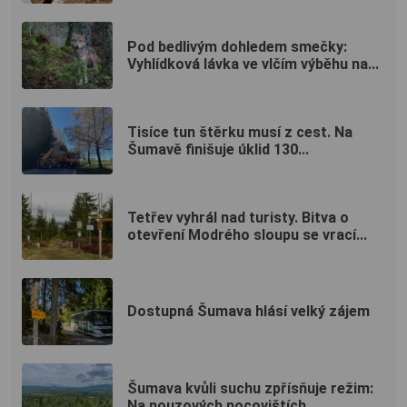
Pod bedlivým dohledem smečky:
Vyhlídková lávka ve vlčím výběhu na...
Tisíce tun štěrku musí z cest. Na
Šumavě finišuje úklid 130...
Tetřev vyhrál nad turisty. Bitva o
otevření Modrého sloupu se vrací...
Dostupná Šumava hlásí velký zájem
Šumava kvůli suchu zpřísňuje režim:
Na nouzových nocovištích...