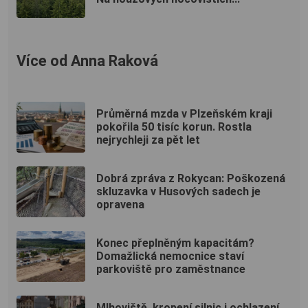
Více od Anna Raková
Průměrná mzda v Plzeňském kraji
pokořila 50 tisíc korun. Rostla
nejrychleji za pět let
Dobrá zpráva z Rokycan: Poškozená
skluzavka v Husových sadech je
opravena
Konec přeplněným kapacitám?
Domažlická nemocnice staví
parkoviště pro zaměstnance
Mlhoviště, kropení silnic i ochlazení