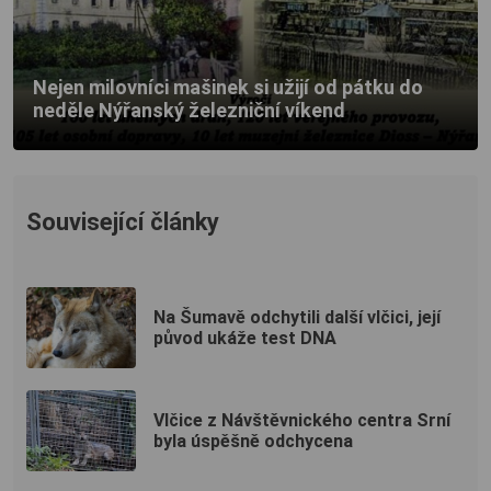
Nejen milovníci mašinek si užijí od pátku do
neděle Nýřanský železniční víkend
Související články
Na Šumavě odchytili další vlčici, její
původ ukáže test DNA
Vlčice z Návštěvnického centra Srní
byla úspěšně odchycena