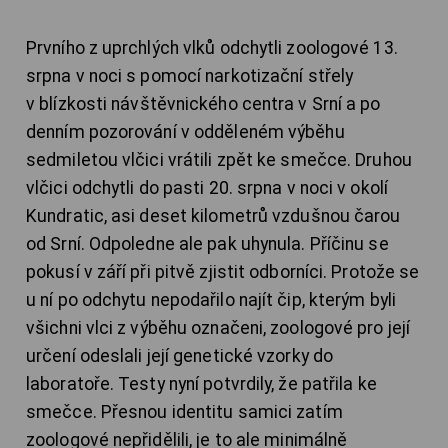
Prvního z uprchlých vlků odchytli zoologové 13.
srpna v noci s pomocí narkotizační střely
v blízkosti návštěvnického centra v Srní a po
denním pozorování v odděleném výběhu
sedmiletou vlčici vrátili zpět ke smečce. Druhou
vlčici odchytli do pasti 20. srpna v noci v okolí
Kundratic, asi deset kilometrů vzdušnou čarou
od Srní. Odpoledne ale pak uhynula. Příčinu se
pokusí v září při pitvě zjistit odborníci. Protože se
u ní po odchytu nepodařilo najít čip, kterým byli
všichni vlci z výběhu označeni, zoologové pro její
určení odeslali její genetické vzorky do
laboratoře. Testy nyní potvrdily, že patřila ke
smečce. Přesnou identitu samici zatím
zoologové nepřidělili, je to ale minimálně