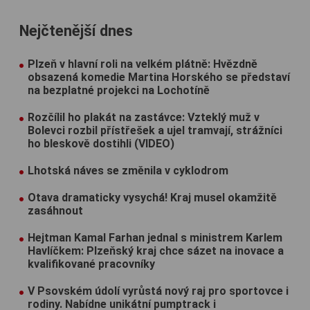
Nejčtenější dnes
Plzeň v hlavní roli na velkém plátně: Hvězdně
obsazená komedie Martina Horského se představí
na bezplatné projekci na Lochotíně
Rozčílil ho plakát na zastávce: Vzteklý muž v
Bolevci rozbil přístřešek a ujel tramvají, strážníci
ho bleskově dostihli (VIDEO)
Lhotská náves se změnila v cyklodrom
Otava dramaticky vysychá! Kraj musel okamžitě
zasáhnout
Hejtman Kamal Farhan jednal s ministrem Karlem
Havlíčkem: Plzeňský kraj chce sázet na inovace a
kvalifikované pracovníky
V Psovském údolí vyrůstá nový raj pro sportovce i
rodiny. Nabídne unikátní pumptrack i