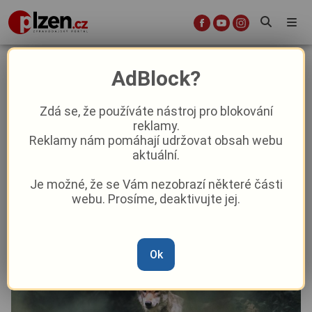
Genetické testy potvrdily: uhynulá
AdBlock?
vlčice ze Šumavy pocházela z
výběhu v Srní
Zdá se, že používáte nástroj pro blokování
reklamy.
Reklamy nám pomáhají udržovat obsah webu
Aktuality
Z kraje
aktuální.
Je možné, že se Vám nezobrazí některé části
Od
Anna Raková
–
26. 8. 2025
|
14:05
webu. Prosíme, deaktivujte jej.
Ok