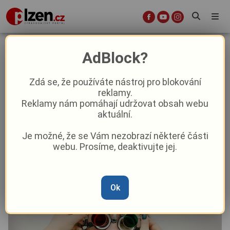
Dobrá zpráva pro pacienty: Oční
AdBlock?
ambulance nově funguje v
Domažlicích
Zdá se, že používáte nástroj pro blokování
reklamy.
Reklamy nám pomáhají udržovat obsah webu
Aktuality
Aktuálně
Z kraje
aktuální.
Je možné, že se Vám nezobrazí některé části
Od
Anna Raková
–
6. 1.
|
14:21
webu. Prosíme, deaktivujte jej.
Ok