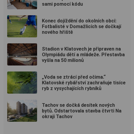
sami pomocí kódu
Konec dojíždění do okolních obcí:
Fotbalisté v Domažlicích se dočkají
nového hřiště
Stadion v Klatovech je připraven na
Olympiádu dětí a mládeže. Přestavba
vyšla na 50 milionů
„Voda se ztrácí před očima.“
Klatovské rybářství zachraňuje tisíce
ryb z vysychajících rybníků
Tachov se dočká desítek nových
bytů. Odstartovala stavba čtvrti Na
okraji Tachov