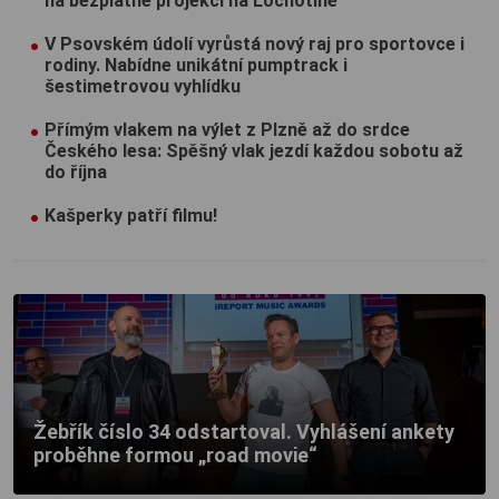
na bezplatné projekci na Lochotíně
V Psovském údolí vyrůstá nový raj pro sportovce i
rodiny. Nabídne unikátní pumptrack i
šestimetrovou vyhlídku
Přímým vlakem na výlet z Plzně až do srdce
Českého lesa: Spěšný vlak jezdí každou sobotu až
do října
Kašperky patří filmu!
Žebřík číslo 34 odstartoval. Vyhlášení ankety
proběhne formou „road movie“