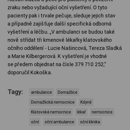
zraku nebo vyžadující oční vyšetření. O tyto
pacienty pak i trvale pečuje, sleduje jejich stav
a případně zajišťuje další specifická odborná
vyšetření a léčbu. „V ambulanci se budou také
nově střídat tři kmenové lékařky klatovského
očního oddělení - Lucie Našincová, Tereza Sladká
a Marie Kilbergerová. K vyšetření je vhodné
se předem objednat na čísle 379 710 252,“
doporučil Kokoška.
Tagy:
ambulance
Domažlice
Domažlická nemocnice
Kdyně
Klatovská nemocnice
lékař
nemocnice
oční
oční ambulance
oční klinika