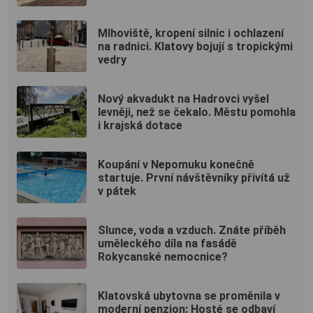
Mlhoviště, kropení silnic i ochlazení
na radnici. Klatovy bojují s tropickými
vedry
Nový akvadukt na Hadrovci vyšel
levněji, než se čekalo. Městu pomohla
i krajská dotace
Koupání v Nepomuku konečně
startuje. První návštěvníky přivítá už
v pátek
Slunce, voda a vzduch. Znáte příběh
uměleckého díla na fasádě
Rokycanské nemocnice?
Klatovská ubytovna se proměnila v
moderní penzion: Hosté se odbaví