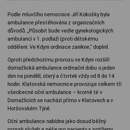
Podle mluvčího nemocnice Jiří Kokošky byla
ambulance přestěhována z organizačních
důvodů. „Působit bude vedle gynekologických
ambulancí v 1. podlaží (proti dětskému
oddělení. Ve Kdyni ordinace zanikne,“ doplnil.
Oproti předchozímu provozu ve Kdyni rozšíří
domažlická ambulance ordinační dobu o jeden
den na pondělí, úterý a čtvrtek vždy od 8 do 14
hodin. Klatovská nemocnice provozuje celkem tři
všeobecné oční ambulance – kromě té v
Domažlicích se nachází přímo v Klatovech a v
Horšovském Týně.
Oční ambulance nabídne jako dosud běžný
rozsah služeb a péče pro pacienty s potížemi