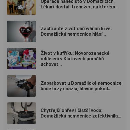
Operace nanečisto v Domažlicích.
Lékaři dostali trenažer, na kterém...
Zachraňte život darováním krve:
Domažlická nemocnice hlásí...
Život v kufříku: Novorozenecké
oddělení v Klatovech pomáhá
uchovat...
Zaparkovat u Domažlické nemocnice
bude brzy snazší, hlavně pokud...
Chytřejší ohřev i čistší voda:
Domažlická nemocnice zefektivnila...