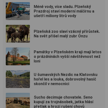
Méně vody, více sladu. Plzeňský
Prazdroj staví moderní máčírnu a
ušetří miliony litrů vody
Plzeňská zoo slaví vzácný přírůstek.
Na svět přišel malý zubr Onzu
Památky v Plzeňském kraji mají letos
o prázdninách vyšší návštěvnost než
loni
U šumavských Nezdic na Klatovsku
hořel les a louka, dobrovolný hasič
skončil v nemocnici
Sucho decimuje chovatele. Seno
kupují za trojnásobek, jatka hlásí
přetlak a hrozí rušení chovů