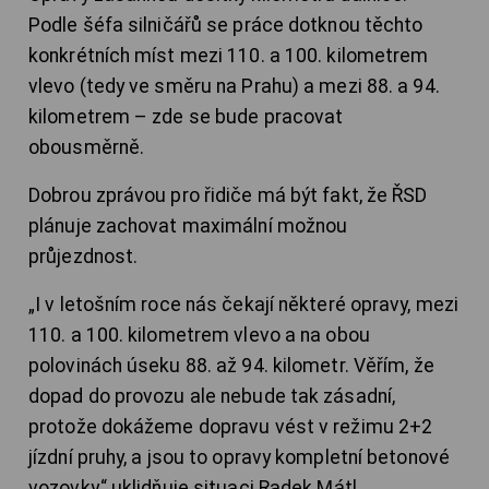
Podle šéfa silničářů se práce dotknou těchto
konkrétních míst mezi 110. a 100. kilometrem
vlevo (tedy ve směru na Prahu) a mezi 88. a 94.
kilometrem – zde se bude pracovat
obousměrně.
Dobrou zprávou pro řidiče má být fakt, že ŘSD
plánuje zachovat maximální možnou
průjezdnost.
„I v letošním roce nás čekají některé opravy, mezi
110. a 100. kilometrem vlevo a na obou
polovinách úseku 88. až 94. kilometr. Věřím, že
dopad do provozu ale nebude tak zásadní,
protože dokážeme dopravu vést v režimu 2+2
jízdní pruhy, a jsou to opravy kompletní betonové
vozovky,“ uklidňuje situaci Radek Mátl.