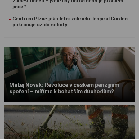
zaměstnanců – jsme líný národ nebo je problém
jinde?
Centrum Plzně jako letní zahrada. Inspiral Garden
pokračuje až do soboty
Matěj Novák: Revoluce v českém penzijním
spoření – míříme k bohatším důchodům?