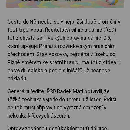
Cesta do Německa se v nejbližší době promění v
test trpělivosti. Ředitelství silnic a dálnic (ŘSD)
totiž chystá sérii velkých oprav na dálnici D5,
která spojuje Prahu s rozvadovským hraničním
přechodem. Stav vozovky, zejména v úseku od
Plzně směrem ke státní hranici, má totiž k ideálu
opravdu daleko a podle silničářů už nesnese
odkladu.
Generální ředitel ŘSD Radek Mátl potvrdil, že
těžká technika vyjede do terénu už letos. Řidiči
se tak musí připravit na výrazná omezení v
několika klíčových úsecích.
Opravy zasáhnou desítky kilometrů dálnice.