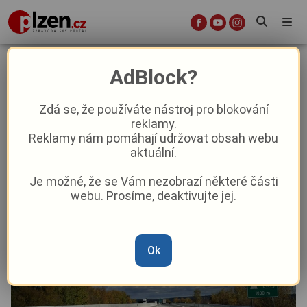
Dálnici D5 obsadí dělníci. Vozovka
AdBlock?
nevydržela, co měla, připouští ŘSD
Zdá se, že používáte nástroj pro blokování
reklamy.
Aktuality
Doprava
Aktuálně
Reklamy nám pomáhají udržovat obsah webu
aktuální.
Od
Marie Osvaldová
–
8. 6.
|
07:09
Je možné, že se Vám nezobrazí některé části
webu. Prosíme, deaktivujte jej.
Ok