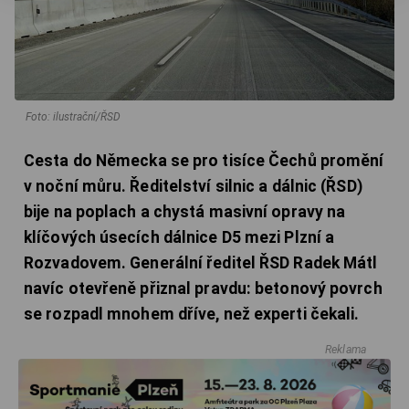
Foto: ilustrační/ŘSD
Cesta do Německa se pro tisíce Čechů promění
v noční můru. Ředitelství silnic a dálnic (ŘSD)
bije na poplach a chystá masivní opravy na
klíčových úsecích dálnice D5 mezi Plzní a
Rozvadovem. Generální ředitel ŘSD Radek Mátl
navíc otevřeně přiznal pravdu: betonový povrch
se rozpadl mnohem dříve, než experti čekali.
Reklama