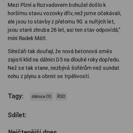
Mezi Plzní a Rozvadovem bohužel došlo k
horšímu stavu vozovky dřív, než jsme očekávali,
ale jsou to stavby z přelomu 90. a nultých let,
jsou staré zhruba 26 let, asi ten stav odpovídá,“
míní Radek Mátl.
Silničáři tak doufají, že nová betonová směs
zajistí klid na dálnici D5 na dlouhé roky dopředu.
Než se tak stane, nezbývá šoférům než sundat
nohu z plynu a obrnit se trpělivostí.
Tagy:
dálnice D5
ŘSD
Sdílet:
Nejčtenější dnes