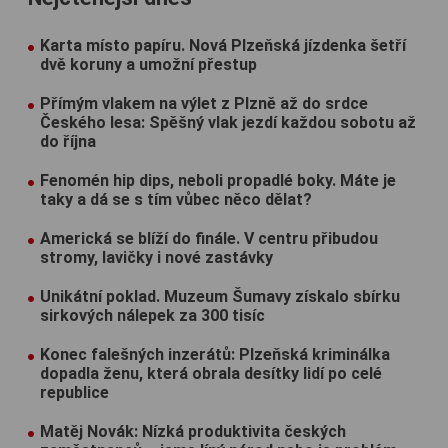
Karta místo papíru. Nová Plzeňská jízdenka šetří
dvě koruny a umožní přestup
Přímým vlakem na výlet z Plzně až do srdce
Českého lesa: Spěšný vlak jezdí každou sobotu až
do října
Fenomén hip dips, neboli propadlé boky. Máte je
taky a dá se s tím vůbec něco dělat?
Americká se blíží do finále. V centru přibudou
stromy, lavičky i nové zastávky
Unikátní poklad. Muzeum Šumavy získalo sbírku
sirkových nálepek za 300 tisíc
Konec falešných inzerátů: Plzeňská kriminálka
dopadla ženu, která obrala desítky lidí po celé
republice
Matěj Novák: Nízká produktivita českých