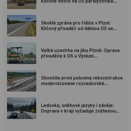
Klíčové místo na D5 paralyzovala...
Skvělá zpráva pro řidiče v Plzni:
Klíčový přivaděč od dálnice D5 se...
Velká uzavírka na jihu Plzně: Oprava
přivaděče k D5 u Výsluní...
Skončila první polovina rekonstrukce
modernizované rozvadovské...
Ledovka, sněhové jazyky i závěje:
Doprava v kraji vyžaduje zvýšenou...