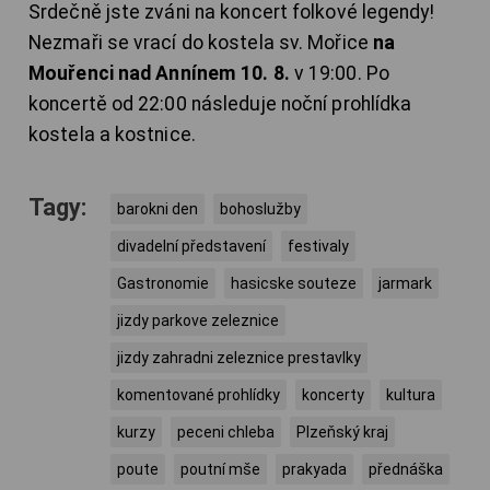
Srdečně jste zváni na koncert folkové legendy!
Nezmaři se vrací do kostela sv. Mořice
na
Mouřenci nad Annínem 10. 8.
v 19:00. Po
koncertě od 22:00 následuje noční prohlídka
kostela a kostnice.
Tagy:
barokni den
bohoslužby
divadelní představení
festivaly
Gastronomie
hasicske souteze
jarmark
jizdy parkove zeleznice
jizdy zahradni zeleznice prestavlky
komentované prohlídky
koncerty
kultura
kurzy
peceni chleba
Plzeňský kraj
poute
poutní mše
prakyada
přednáška