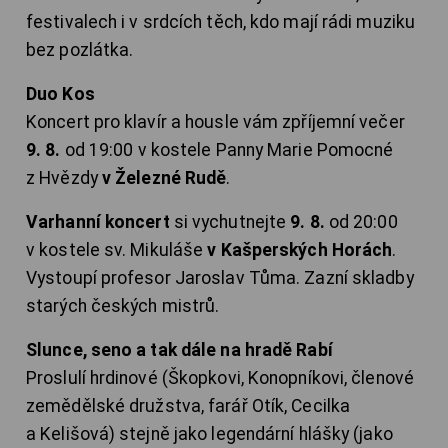
festivalech i v srdcích těch, kdo mají rádi muziku
bez pozlátka.
Duo Kos
Koncert pro klavír a housle vám zpříjemní večer
9. 8.
od 19:00 v kostele Panny Marie Pomocné
z Hvězdy
v Železné Rudě
.
Varhanní koncert
si vychutnejte
9. 8.
od 20:00
v kostele sv. Mikuláše
v Kašperských Horách
.
Vystoupí profesor Jaroslav Tůma. Zazní skladby
starých českých mistrů.
Slunce, seno a tak dále na hradě Rabí
Proslulí hrdinové (Škopkovi, Konopníkovi, členové
zemědělské družstva, farář Otík, Cecilka
a Kelišová) stejně jako legendární hlášky (jako