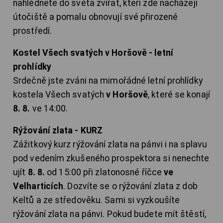
nahlédnete do světa zvířat, kteří zde nacházejí
útočiště a pomalu obnovují své přirozené
prostředí.
Kostel Všech svatých v Horšově - letní
prohlídky
Srdečně jste zváni na mimořádné letní prohlídky
kostela Všech svatých
v Horšově
, které se konají
8. 8.
ve 14:00.
Rýžování zlata - KURZ
Zážitkový kurz rýžování zlata na pánvi i na splavu
pod vedením zkušeného prospektora si nenechte
ujít
8. 8.
od 15:00 při zlatonosné říčce
ve
Velharticích
. Dozvíte se o rýžování zlata z dob
Keltů a ze středověku. Sami si vyzkoušíte
rýžování zlata na pánvi. Pokud budete mít štěstí,