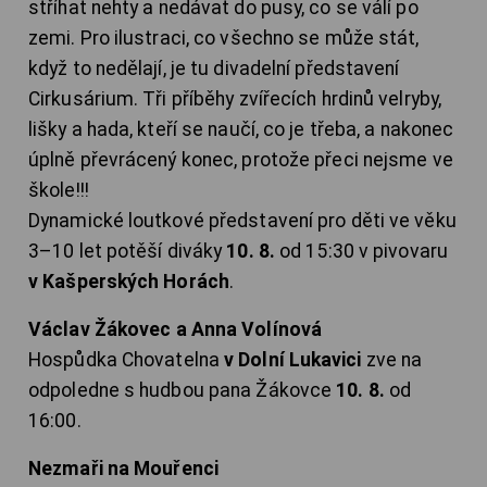
stříhat nehty a nedávat do pusy, co se válí po
zemi. Pro ilustraci, co všechno se může stát,
když to nedělají, je tu divadelní představení
Cirkusárium. Tři příběhy zvířecích hrdinů velryby,
lišky a hada, kteří se naučí, co je třeba, a nakonec
úplně převrácený konec, protože přeci nejsme ve
škole!!!
Dynamické loutkové představení pro děti ve věku
3–10 let potěší diváky
10. 8.
od 15:30 v pivovaru
v Kašperských Horách
.
Václav Žákovec a Anna Volínová
Hospůdka Chovatelna
v Dolní Lukavici
zve na
odpoledne s hudbou pana Žákovce
10. 8.
od
16:00.
Nezmaři na Mouřenci