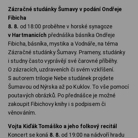
Zázračné studánky Šumavy v podání Ondřeje
Fibicha
8. 8.
od 18:00 proběhne v horské synagoze
v Hartmanicích
přednáška básníka Ondřeje
Fibicha, básníka, mystika a Vodnáře, na téma
Zázračné studánky Šumavy. Prameny, studánky
i studny často vyprávějí své čarovné příběhy.
O zázracích, uzdraveních či svém vzkříšení.
S autorem trilogie Nebe studánek projdete
Šumavou od Nýrska až po Kuklov. To vše pomocí
poutavých obrázků. Po přednášce je možné
zakoupit Fibichovy knihy i s podpisem či
věnováním.
Vojta Kiďák Tomáško a jeho folkový recitál
Koncert se koná
8. 8.
od 19:00 na nádvoří hradu