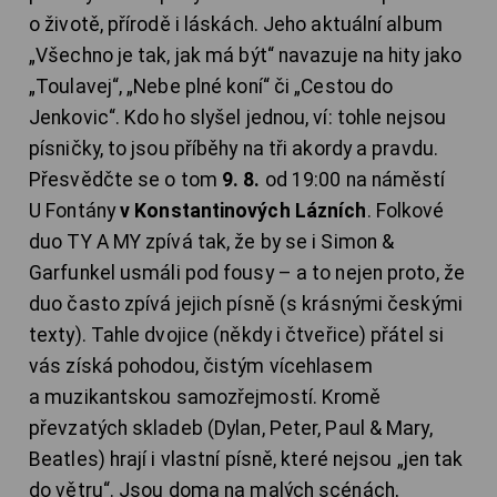
o životě, přírodě i láskách. Jeho aktuální album
„Všechno je tak, jak má být“ navazuje na hity jako
„Toulavej“, „Nebe plné koní“ či „Cestou do
Jenkovic“. Kdo ho slyšel jednou, ví: tohle nejsou
písničky, to jsou příběhy na tři akordy a pravdu.
Přesvědčte se o tom
9. 8.
od 19:00 na náměstí
U Fontány
v Konstantinových Lázních
. Folkové
duo TY A MY zpívá tak, že by se i Simon &
Garfunkel usmáli pod fousy – a to nejen proto, že
duo často zpívá jejich písně (s krásnými českými
texty). Tahle dvojice (někdy i čtveřice) přátel si
vás získá pohodou, čistým vícehlasem
a muzikantskou samozřejmostí. Kromě
převzatých skladeb (Dylan, Peter, Paul & Mary,
Beatles) hrají i vlastní písně, které nejsou „jen tak
do větru“. Jsou doma na malých scénách,