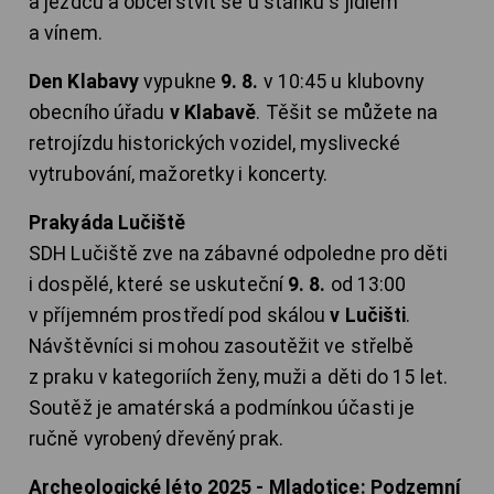
a jezdců a občerstvit se u stánků s jídlem
a vínem.
Den Klabavy
vypukne
9. 8.
v 10:45 u klubovny
obecního úřadu
v Klabavě
. Těšit se můžete na
retrojízdu historických vozidel, myslivecké
vytrubování, mažoretky i koncerty.
Prakyáda Lučiště
SDH Lučiště zve na zábavné odpoledne pro děti
i dospělé, které se uskuteční
9. 8.
od 13:00
v příjemném prostředí pod skálou
v Lučišti
.
Návštěvníci si mohou zasoutěžit ve střelbě
z praku v kategoriích ženy, muži a děti do 15 let.
Soutěž je amatérská a podmínkou účasti je
ručně vyrobený dřevěný prak.
Archeologické léto 2025 - Mladotice: Podzemní