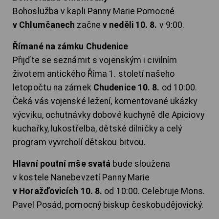
Bohoslužba v kapli Panny Marie Pomocné
v Chlumčanech
začne
v neděli 10. 8.
v 9:00.
Římané na zámku Chudenice
Přijďte se seznámit s vojenským i civilním
životem antického Říma 1. století našeho
letopočtu na zámek
Chudenice 10. 8.
od 10:00.
Čeká vás vojenské ležení, komentované ukázky
výcviku, ochutnávky dobové kuchyně dle Apiciovy
kuchařky, lukostřelba, dětské dílničky a celý
program vyvrcholí dětskou bitvou.
Hlavní poutní mše svatá
bude sloužena
v kostele Nanebevzetí Panny Marie
v Horažďovicích 10. 8.
od 10:00. Celebruje Mons.
Pavel Posád, pomocný biskup českobudějovický.