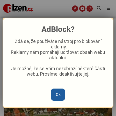
Co přináší druhý srpnový víkend?
AdBlock?
Aktuality
Kultura
Z kraje
Zdá se, že používáte nástroj pro blokování
reklamy.
Reklamy nám pomáhají udržovat obsah webu
Od
Peggy Kýrová
–
8. 8. 2025
|
04:32
aktuální.
Je možné, že se Vám nezobrazí některé části
webu. Prosíme, deaktivujte jej.
Ok