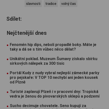
slavnosti
tradice
volný čas
Sdílet:
Nejčtenější dnes
Fenomén hip dips, neboli propadlé boky. Máte je
taky a dá se s tím vůbec něco dělat?
Unikátní poklad. Muzeum Šumavy získalo sbírku
sirkových nálepek za 300 tisíc
Portál Kudy z nudy vybral nejlepší zámecké parky
pro pejskaře: V TOP 10 nechybí ani jeden kousek
od Plzně
Turisté zaplavují Plzeň i v pracovní dny: Tropická
vedra je ženou do pivovarských sklepů a podzemí
Sucho decimuje chovatele. Seno kupují za