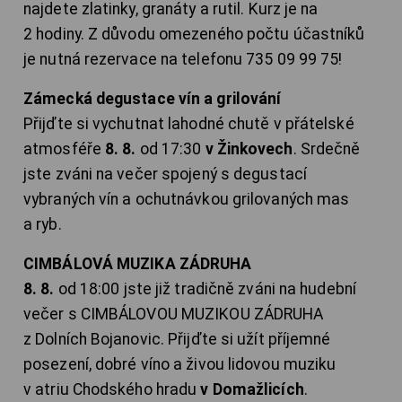
najdete zlatinky, granáty a rutil. Kurz je na
2 hodiny. Z důvodu omezeného počtu účastníků
je nutná rezervace na telefonu 735 09 99 75!
Zámecká degustace vín a grilování
Přijďte si vychutnat lahodné chutě v přátelské
atmosféře
8. 8.
od 17:30
v Žinkovech
. Srdečně
jste zváni na večer spojený s degustací
vybraných vín a ochutnávkou grilovaných mas
a ryb.
CIMBÁLOVÁ MUZIKA ZÁDRUHA
8. 8.
od 18:00 jste již tradičně zváni na hudební
večer s CIMBÁLOVOU MUZIKOU ZÁDRUHA
z Dolních Bojanovic. Přijďte si užít příjemné
posezení, dobré víno a živou lidovou muziku
v atriu Chodského hradu
v Domažlicích
.