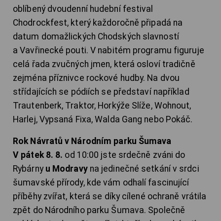
oblíbený dvoudenní hudební festival
Chodrockfest, který každoročně připadá na
datum domažlických Chodských slavností
a Vavřinecké pouti. V nabitém programu figuruje
celá řada zvučných jmen, která osloví tradičně
zejména příznivce rockové hudby. Na dvou
střídajících se pódiích se představí například
Trautenberk, Traktor, Horkýže Slíže, Wohnout,
Harlej, Vypsaná Fixa, Walda Gang nebo Pokáč.
Rok Návratů v Národním parku Šumava
V pátek 8. 8.
od 10:00 jste srdečně zváni do
Rybárny
u Modravy
na jedinečné setkání v srdci
šumavské přírody, kde vám odhalí fascinující
příběhy zvířat, která se díky cílené ochraně vrátila
zpět do Národního parku Šumava. Společně