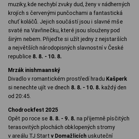
muziky, kde nechybí zvuky dud, ženy v nádherných
krojích s červenými punčochami a fantastická
chuť koláčů. Jejich součástí jsou i slavné mše
svaté na Vavřinečku, které jsou slouženy pod
širým nebem. Přijeďte si užít jedny z nejstarších
a největších národopisných slavnostní v České
republice
8. 8. - 10. 8.
Mrzák inishmaanský
Divadlo v romantickém prostředí hradu
Kašperk
si nenechte ujít ve dnech
8. 8. - 10. 8.
každý den
od 20:45.
Chodrockfest 2025
Opět po roce se
8. 8. - 9. 8.
na příjemně písčitých
terasovitých plochách obklopených stromy
v areálu TJ Start
v Domažlicích
uskuteční