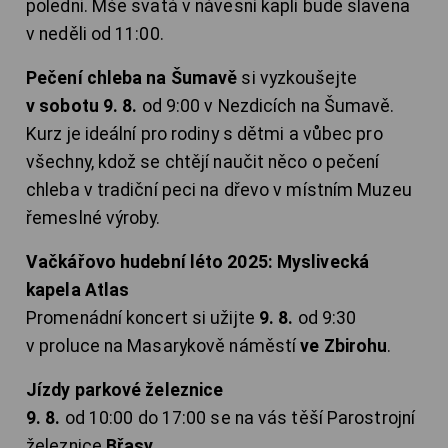
poledni. Mše svatá v návesní kapli bude slavena
v neděli od 11:00.
Pečení chleba na Šumavě
si vyzkoušejte
v sobotu 9. 8.
od 9:00 v Nezdicích na Šumavě.
Kurz je ideální pro rodiny s dětmi a vůbec pro
všechny, kdož se chtějí naučit něco o pečení
chleba v tradiční peci na dřevo v místním Muzeu
řemeslné výroby.
Vačkářovo hudební léto 2025: Myslivecká
kapela Atlas
Promenádní koncert si užijte
9. 8.
od 9:30
v proluce na Masarykově náměstí
ve Zbirohu
.
Jízdy parkové železnice
9. 8.
od 10:00 do 17:00 se na vás těší Parostrojní
železnice
Břasy
.