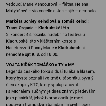
vedoucí, Marie Vencourová – flétna, Helena
Matyášová – violoncello a Jan Hajič – cembalo.
Markéta Schley Reindlová a Tomáš Reindl:
Trans Organic – Kladrubské léto
3. koncert 48. ročníku hudebního festivalu
Kladrubské léto v klášterním kostele
Nanebevzetí Panny Marie
v Kladrubech
si
nenechte ujít
9. 8.
od 18:00.
VOJTA KIĎÁK TOMÁŠKO a TY a MY
Legenda českého folku s duší tuláka a hlasem,
který byste poznali i ve tmě u táboráku, bývalý
člen skupiny KTO, který spolupracoval
i s Michalem Tučným je dnes známý především
jako písničkář, jehož tvorba osciluje mezi
poctivým trampským baladami a civilní poezií