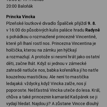
20:00 Baloňák
Princka Vincka
Plzeňské loutkové divadlo Špalíček přijíždí
9. 8.
v 16:00 do působivých kulis paláce hradu
Radyně
s pohádkou o rozmazlené princezně Vincentině,
které při lhaní rostl nos. Princezna Vincentina je
holčička, kterou na zámku jen hýčkají
a rozmazlují. A protože si nesmí hrát jako ostatní
děti, začne lhát. Když si jednou v zámecké
zahradě natluče nos, babka kořenářka jí ho natře
kouzelnou mastičkou. Ale není to mastička
ledajaká: vždycky, když Vincka zalže, nos jí
poporoste. Nešťastná Vincka uteče do lesa. Král,
chůva a také princeznin kamarád Kašpárek se ji
vydají hledat. Najdou ji? A zůstane Vincce dlouhý