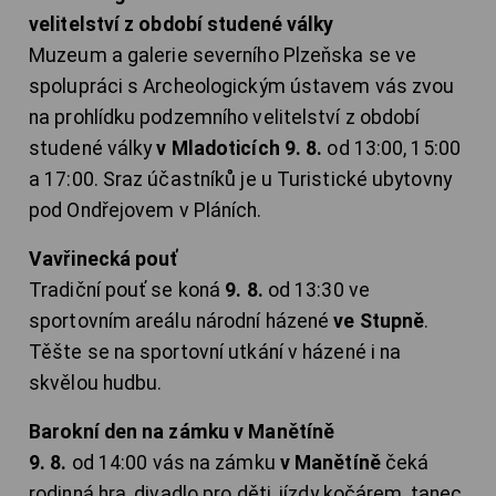
velitelství z období studené války
Muzeum a galerie severního Plzeňska se ve
spolupráci s Archeologickým ústavem vás zvou
na prohlídku podzemního velitelství z období
studené války
v Mladoticích 9. 8.
od 13:00, 15:00
a 17:00. Sraz účastníků je u Turistické ubytovny
pod Ondřejovem v Pláních.
Vavřinecká pouť
Tradiční pouť se koná
9. 8.
od 13:30 ve
sportovním areálu národní házené
ve Stupně
.
Těšte se na sportovní utkání v házené i na
skvělou hudbu.
Barokní den na zámku v Manětíně
9. 8.
od 14:00 vás na zámku
v Manětíně
čeká
rodinná hra, divadlo pro děti, jízdy kočárem, tanec