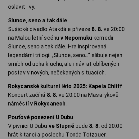
oslavit i vy.
Slunce, seno a tak dále
Sušické divadlo Atakdále přiveze
8. 8.
ve 20:00
na Malou letní scénu
v Nepomuku
komedii
Slunce, seno a tak dále. Hra inspirovaná
legendární trilogií „Slunce, seno…“ slibuje nejen
smích od ucha k uchu, ale i návrat oblíbených
postav v nových, nečekaných situacích.
Rokycanské kulturní léto 2025: Kapela Chlíff
Koncert začíná
8. 8.
ve 20:00 na Masarykově
náměstí
v Rokycanech
.
Pouťové posezení U Dubu
V pivnici U Dubu
ve Stupně
bude
8. 8.
od 20:00
hrát k tanci a poslechu Tonda Totzauer.