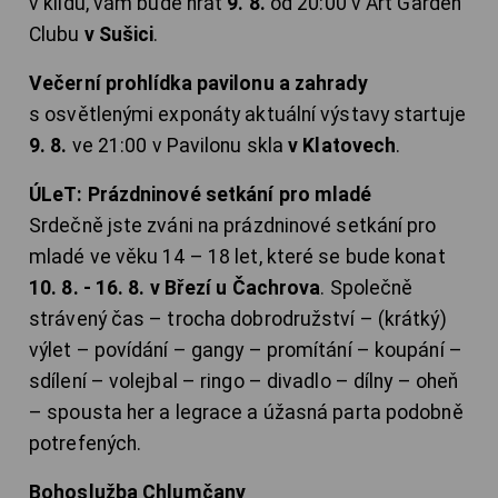
v klidu, vám bude hrát
9. 8.
od 20:00 v Art Garden
Clubu
v Sušici
.
Večerní prohlídka pavilonu a zahrady
s osvětlenými exponáty aktuální výstavy startuje
9. 8.
ve 21:00 v Pavilonu skla
v Klatovech
.
ÚLeT: Prázdninové setkání pro mladé
Srdečně jste zváni na prázdninové setkání pro
mladé ve věku 14 – 18 let, které se bude konat
10. 8. - 16. 8. v Březí u Čachrova
. Společně
strávený čas – trocha dobrodružství – (krátký)
výlet – povídání – gangy – promítání – koupání –
sdílení – volejbal – ringo – divadlo – dílny – oheň
– spousta her a legrace a úžasná parta podobně
potrefených.
Bohoslužba Chlumčany