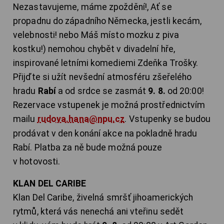
Nezastavujeme, máme zpoždění!, Ať se
propadnu do západního Německa, jestli kecám,
velebnosti! nebo Máš místo mozku z piva
kostku!) nemohou chybět v divadelní hře,
inspirované letními komediemi Zdeňka Trošky.
Přijďte si užít nevšední atmosféru zšeřelého
hradu
Rabí
a od srdce se zasmát
9. 8.
od 20:00!
Rezervace vstupenek je možná prostřednictvím
mailu
rudova.hana@npu.cz
. Vstupenky se budou
prodávat v den konání akce na pokladně hradu
Rabí. Platba za ně bude možná pouze
v hotovosti.
KLAN DEL CARIBE
Klan Del Caribe, živelná smršť jihoamerických
rytmů, která vás nenechá ani vteřinu sedět