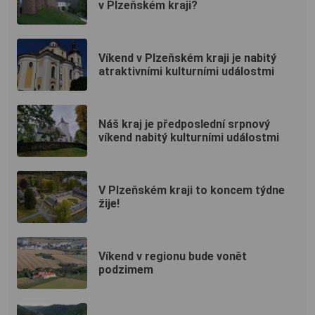
v Plzeňském kraji?
Víkend v Plzeňském kraji je nabitý
atraktivními kulturními událostmi
Náš kraj je předposlední srpnový
víkend nabitý kulturními událostmi
V Plzeňském kraji to koncem týdne
žije!
Víkend v regionu bude vonět
podzimem