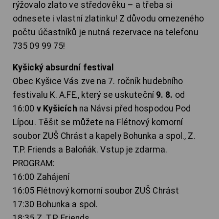
rýžovalo zlato ve středověku – a třeba si
odnesete i vlastní zlatinku! Z důvodu omezeného
počtu účastníků je nutná rezervace na telefonu
735 09 99 75!
Kyšický absurdní festival
Obec Kyšice Vás zve na 7. ročník hudebního
festivalu K. A.FE., který se uskuteční
9. 8.
od
16:00
v Kyšicích
na Návsi před hospodou Pod
Lípou. Těšit se můžete na Flétnový komorní
soubor ZUŠ Chrást a kapely Bohunka a spol., Z.
T.P. Friends a Baloňák. Vstup je zdarma.
PROGRAM:
16:00 Zahájení
16:05 Flétnový komorní soubor ZUŠ Chrást
17:30 Bohunka a spol.
18:35 Z. T.P. Friends