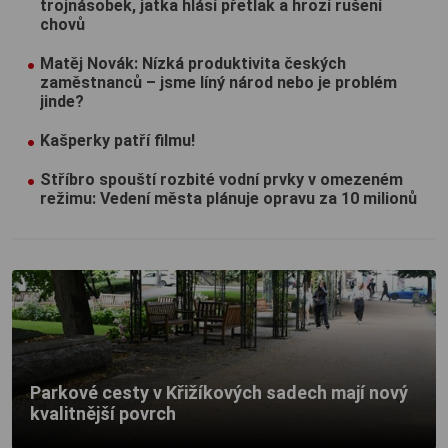
trojnásobek, jatka hlásí přetlak a hrozí rušení
chovů
Matěj Novák: Nízká produktivita českých
zaměstnanců – jsme líný národ nebo je problém
jinde?
Kašperky patří filmu!
Stříbro spouští rozbité vodní prvky v omezeném
režimu: Vedení města plánuje opravu za 10 milionů
Parkové cesty v Křižíkových sadech mají nový
kvalitnější povrch