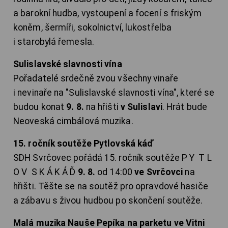
a barokní hudba, vystoupení a focení s friským
koněm, šermíři, sokolnictví, lukostřelba
i starobylá řemesla.
Sulislavské slavnosti vína
Pořadatelé srdečně zvou všechny vinaře
i nevinaře na "Sulislavské slavnosti vína", které se
budou konat
9. 8.
na hřišti
v Sulislavi
. Hrát bude
Neoveská cimbálová muzika.
15. ročník soutěže Pytlovská káď
SDH Svrčovec pořádá 15. ročník soutěže P Y T L
O V S K Á K Á Ď
9. 8.
od 14:00
ve Svrčovci
na
hřišti. Těšte se na soutěž pro opravdové hasiče
a zábavu s živou hudbou po skončení soutěže.
Malá muzika Nauše Pepíka na parketu ve Vitni