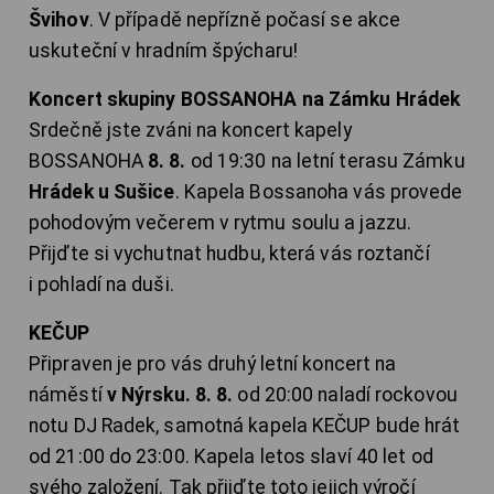
Švihov
. V případě nepřízně počasí se akce
uskuteční v hradním špýcharu!
Koncert skupiny BOSSANOHA na Zámku Hrádek
Srdečně jste zváni na koncert kapely
BOSSANOHA
8. 8.
od 19:30 na letní terasu Zámku
Hrádek u Sušice
. Kapela Bossanoha vás provede
pohodovým večerem v rytmu soulu a jazzu.
Přijďte si vychutnat hudbu, která vás roztančí
i pohladí na duši.
KEČUP
Připraven je pro vás druhý letní koncert na
náměstí
v Nýrsku. 8. 8.
od 20:00 naladí rockovou
notu DJ Radek, samotná kapela KEČUP bude hrát
od 21:00 do 23:00. Kapela letos slaví 40 let od
svého založení. Tak přijďte toto jejich výročí