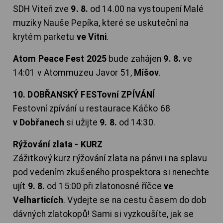
SDH Viteň zve
9. 8.
od 14.00 na vystoupení Malé
muziky Nauše Pepíka, které se uskuteční na
krytém parketu
ve Vitni
.
Atom Peace Fest 2025
bude zahájen
9. 8.
ve
14:01 v Atommuzeu Javor 51,
Míšov
.
10. DOBŘANSKÝ FESTovní ZPÍVÁNÍ
Festovní zpívání u restaurace Káčko 68
v Dobřanech
si užijte
9. 8.
od 14:30.
Rýžování zlata - KURZ
Zážitkový kurz rýžování zlata na pánvi i na splavu
pod vedením zkušeného prospektora si nenechte
ujít
9. 8.
od 15:00 při zlatonosné říčce
ve
Velharticích
. Vydejte se na cestu časem do dob
dávných zlatokopů! Sami si vyzkoušíte, jak se