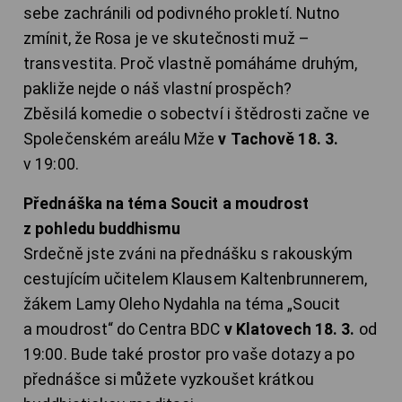
sebe zachránili od podivného prokletí. Nutno
zmínit, že Rosa je ve skutečnosti muž –
transvestita. Proč vlastně pomáháme druhým,
pakliže nejde o náš vlastní prospěch?
Zběsilá komedie o sobectví i štědrosti začne ve
Společenském areálu Mže
v Tachově 18. 3.
v 19:00.
Přednáška na téma Soucit a moudrost
z pohledu buddhismu
Srdečně jste zváni na přednášku s rakouským
cestujícím učitelem Klausem Kaltenbrunnerem,
žákem Lamy Oleho Nydahla na téma „Soucit
a moudrost“ do Centra BDC
v Klatovech 18. 3.
od
19:00. Bude také prostor pro vaše dotazy a po
přednášce si můžete vyzkoušet krátkou