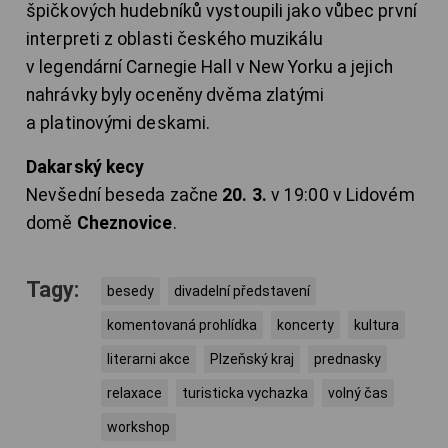
špičkových hudebníků vystoupili jako vůbec první
interpreti z oblasti českého muzikálu
v legendární Carnegie Hall v New Yorku a jejich
nahrávky byly oceněny dvěma zlatými
a platinovými deskami.
Dakarský kecy
Nevšední beseda začne
20. 3.
v 19:00 v Lidovém
domě
Cheznovice
.
Tagy:
besedy
divadelní představení
komentovaná prohlídka
koncerty
kultura
literarni akce
Plzeňský kraj
prednasky
relaxace
turisticka vychazka
volný čas
workshop