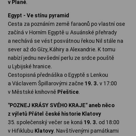
v Plané
.
Egypt - Ve stínu pyramid
Cesta za poznáním země faraonů po vlastní ose
začíná v Horním Egyptě u Asuánské přehrady
a nechává se vést posvátnou řekou Nil stále na
sever až do Gízy, Káhiry a Alexandrie. K tomu
nabízí jednu nevšední perlu ze srdce pouště
u Lybijské hranice.
Cestopisná přednáška o Egyptě s Lenkou
a Václavem Špillarovými začne
19. 3.
v 17:00
v Městské knihovně
Přeštice
.
"POZNEJ KRÁSY SVÉHO KRAJE" aneb něco
z výletů Přátel české historie Klatovy
35. společenský večer se koná
19. 3.
od 18:00
v Hifiklubu
Klatovy
. Navštívenými památkami