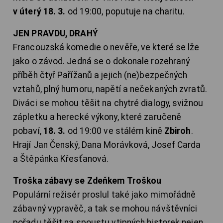
v úterý 18. 3.
od 19:00, poputuje na charitu.
JEN PRAVDU, DRAHÝ
Francouzská komedie o nevěře, ve které se lže
jako o závod. Jedná se o dokonale rozehraný
příběh čtyř Pařížanů a jejich (ne)bezpečných
vztahů, plný humoru, napětí a nečekaných zvratů.
Diváci se mohou těšit na chytré dialogy, svižnou
zápletku a herecké výkony, které zaručeně
pobaví,
18. 3.
od 19:00 ve stálém kině
Zbiroh
.
Hrají Jan Čenský, Dana Morávková, Josef Carda
a Štěpánka Křesťanová.
Troška zábavy se Zdeňkem Troškou
Populární režisér proslul také jako mimořádně
zábavný vypravěč, a tak se mohou návštěvníci
pořadu těšit na spoustu vtipných historek nejen