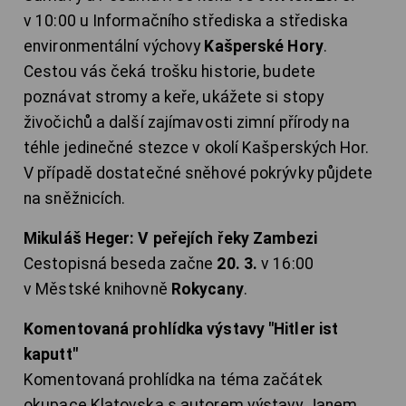
v 10:00 u Informačního střediska a střediska
environmentální výchovy
Kašperské Hory
.
Cestou vás čeká trošku historie, budete
poznávat stromy a keře, ukážete si stopy
živočichů a další zajímavosti zimní přírody na
téhle jedinečné stezce v okolí Kašperských Hor.
V případě dostatečné sněhové pokrývky půjdete
na sněžnicích.
Mikuláš Heger: V peřejích řeky Zambezi
Cestopisná beseda začne
20. 3.
v 16:00
v Městské knihovně
Rokycany
.
Komentovaná prohlídka výstavy "Hitler ist
kaputt"
Komentovaná prohlídka na téma začátek
okupace Klatovska s autorem výstavy Janem