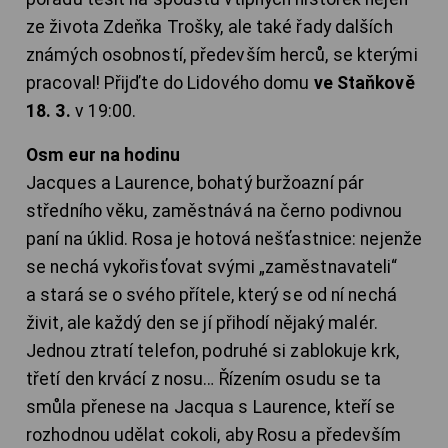
ze života Zdeňka Trošky, ale také řady dalších
známých osobností, především herců, se kterými
pracoval! Přijďte do Lidového domu
ve Staňkově
18. 3.
v 19:00.
Osm eur na hodinu
Jacques a Laurence, bohatý buržoazní pár
středního věku, zaměstnává na černo podivnou
paní na úklid. Rosa je hotová nešťastnice: nejenže
se nechá vykořisťovat svými „zaměstnavateli“
a stará se o svého přítele, který se od ní nechá
živit, ale každý den se jí přihodí nějaký malér.
Jednou ztratí telefon, podruhé si zablokuje krk,
třetí den krvácí z nosu… Řízením osudu se ta
smůla přenese na Jacqua s Laurence, kteří se
rozhodnou udělat cokoli, aby Rosu a především