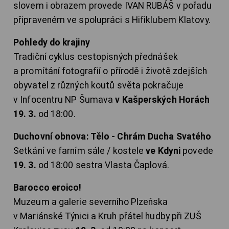
slovem i obrazem provede IVAN RUBÁŠ v pořadu
připraveném ve spolupráci s Hifiklubem Klatovy.
Pohledy do krajiny
Tradiční cyklus cestopisných přednášek
a promítání fotografií o přírodě i životě zdejších
obyvatel z různých koutů světa pokračuje
v Infocentru NP Šumava
v Kašperských Horách
19. 3.
od 18:00.
Duchovní obnova: Tělo - Chrám Ducha Svatého
Setkání ve farním sále / kostele
ve Kdyni
povede
19. 3.
od 18:00 sestra Vlasta Čaplová.
Barocco eroico!
Muzeum a galerie severního Plzeňska
v Mariánské Týnici a Kruh přátel hudby při ZUŠ