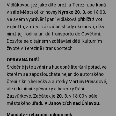
Vidlákovou, jež jako dítě přežila Terezín, se koná
v sále Městské knihovny
Nýrsko 20. 3.
od 18:00.
Ve svém vyprávění paní Vidláková přiblíží život
v ghettu, ztráty i zázračné shody okolností, díky
nimž její rodina unikla transportu do Osvětimi.
Dozvíte se o tajném vzdělávání dětí, kulturním
životě v Terezíně i transportech.
OPRAVNA DUŠÍ
Srdečně jste zváni na hudebně literární pořad, ve
kterém se zaposloucháte nejen do autorského
čtení z knih herečky a autorky Martiny Preissové,
ale i do písní zpěvačky a herečky Dáši
Zázvůrkové. Začátek je
20. 3.
v 18:00 v sále
městského úřadu
v Janovicích nad Úhlavou
.
Mandaly - relaxační odpočinek