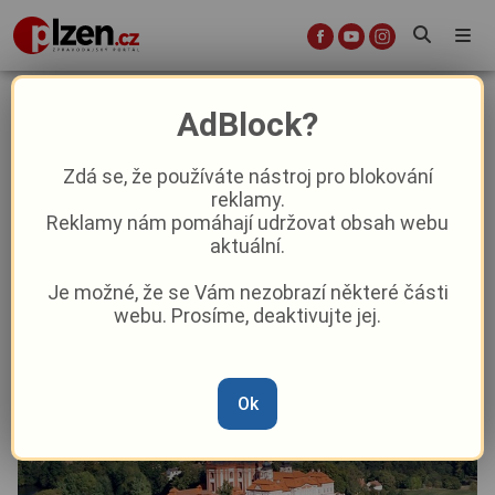
Čím si třetí březnový týden
AdBlock?
zpříjemní náš kraj?
Zdá se, že používáte nástroj pro blokování
reklamy.
Aktuality
Kultura
Z kraje
Reklamy nám pomáhají udržovat obsah webu
aktuální.
Od
Peggy Kýrová
–
16. 3. 2025
|
16:34
Je možné, že se Vám nezobrazí některé části
webu. Prosíme, deaktivujte jej.
Ok