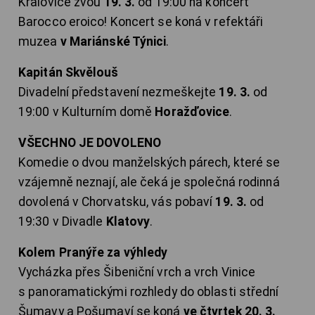
Kralovice zvou
19. 3.
od 19:00 na koncert
Barocco eroico! Koncert se koná v refektáři
muzea
v Mariánské Týnici
.
Kapitán Skvělouš
Divadelní představení nezmeškejte
19. 3.
od
19:00 v Kulturním domě
Horažďovice
.
VŠECHNO JE DOVOLENO
Komedie o dvou manželských párech, které se
vzájemně neznají, ale čeká je společná rodinná
dovolená v Chorvatsku, vás pobaví
19. 3.
od
19:30 v Divadle
Klatovy
.
Kolem Pranýře za výhledy
Vycházka přes Šibeniční vrch a vrch Vinice
s panoramatickými rozhledy do oblasti střední
Šumavy a Pošumaví se koná
ve čtvrtek 20. 3.