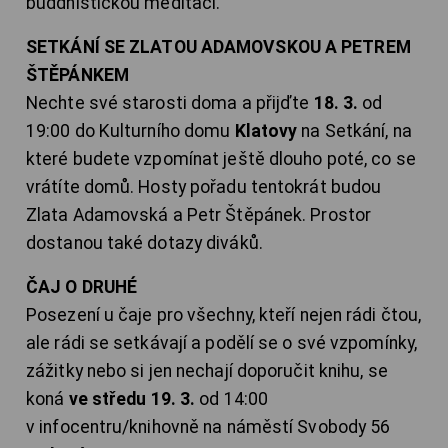
buddhistickou meditaci.
SETKÁNÍ SE ZLATOU ADAMOVSKOU A PETREM
ŠTĚPÁNKEM
Nechte své starosti doma a přijďte
18. 3.
od
19:00 do Kulturního domu
Klatovy
na Setkání, na
které budete vzpomínat ještě dlouho poté, co se
vrátíte domů. Hosty pořadu tentokrát budou
Zlata Adamovská a Petr Štěpánek. Prostor
dostanou také dotazy diváků.
ČAJ O DRUHÉ
Posezení u čaje pro všechny, kteří nejen rádi čtou,
ale rádi se setkávají a podělí se o své vzpomínky,
zážitky nebo si jen nechají doporučit knihu, se
koná
ve středu 19. 3.
od 14:00
v infocentru/knihovně na náměstí Svobody 56