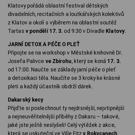
Klatovy pořádá oblastní festival dětských
divadelních, recitačních a loutkářských kolektivů
z Klatov a okolí s výběrem na oblastní soutěž
Tartas
v pondělí 17. 3.
od 9:30 v Divadle
Klatovy
.
JARNÍ DETOX A PÉČE O PLEŤ
Připojte se na workshop v Městské knihovně Dr.
Josefa Palivce
ve Zbirohu
, který se koná
17. 3.
od 17:00. Naučte se základy jarní péče o pleť
a detoxikaci těla. Naučíte se 3 kroky ke krásné
pleti a každý účastník obdrží dárek.
Dakarský kecy
Přijďte si poslechnout ty nejdrsnější, nejvtipnější
a nejneuvěřitelnější příběhy z Dakaru – takové,
jaké jste ještě neslyšeli! Celý výtěžek z akce,
která se uskuteční ve Ville Fitz
v Rokycanech