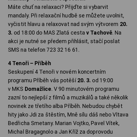
Máte chuť na relaxaci? Přijďte si vybarvit
mandaly. Při relaxační hudbě se můžete uvolnit,
vyčistit hlavu a relaxovat nad svým výtvorem
20.
3.
od 18:00 do MAS Zlatá cesta
v Tachově
. Na
akci je nutné se předem přihlásit, stačí poslat
SMS na telefon 723 32 16 61.
4 Tenoři – Příběh
Seskupení 4 Tenoři v novém koncertním
programu Příběh vás potěší
20. 3.
od 19:00
v MKS
Domažlice
. V 90 minutovém programu
zazní to nejlepší z filmů a muzikálů a také několik
novinek ze třetího alba Příběh. Nebudou chybět
hity jako Jdi za štěstím, Mně sílu dáš nebo Vltava
Bedřicha Smetany. Marian Vojtko, Pavel Vítek,
Michal Bragagnolo a Jan Kříž za doprovodu