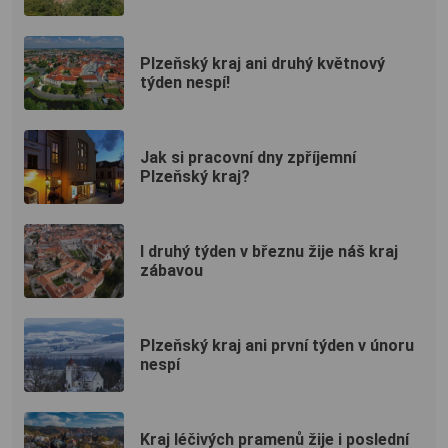
Plzeňský kraj ani druhý květnový
týden nespí!
Jak si pracovní dny zpříjemní
Plzeňský kraj?
I druhý týden v březnu žije náš kraj
zábavou
Plzeňský kraj ani první týden v únoru
nespí
Kraj léčivých pramenů žije i poslední