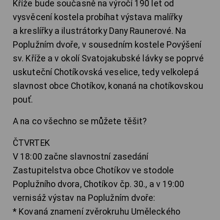
Kříže bude současně na výročí 190 let od
vysvěcení kostela probíhat výstava malířky
a kreslířky a ilustrátorky Dany Raunerové. Na
Poplužním dvoře, v sousedním kostele Povýšení
sv. Kříže a v okolí Svatojakubské lávky se poprvé
uskuteční Chotíkovská veselice, tedy velkolepá
slavnost obce Chotíkov, konaná na chotíkovskou
pouť.
A na co všechno se můžete těšit?
ČTVRTEK
V 18:00 začne slavnostní zasedání
Zastupitelstva obce Chotíkov ve stodole
Poplužního dvora, Chotíkov čp. 30., a v 19:00
vernisáž výstav na Poplužním dvoře:
* Kovaná znamení zvěrokruhu Uměleckého