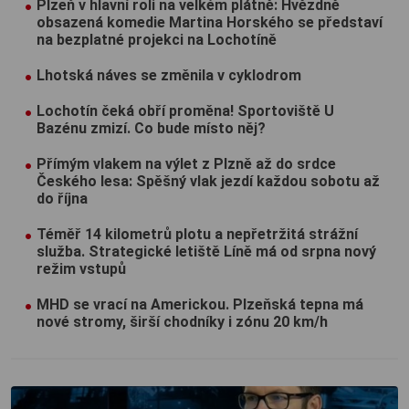
Plzeň v hlavní roli na velkém plátně: Hvězdně
obsazená komedie Martina Horského se představí
na bezplatné projekci na Lochotíně
Lhotská náves se změnila v cyklodrom
Lochotín čeká obří proměna! Sportoviště U
Bazénu zmizí. Co bude místo něj?
Přímým vlakem na výlet z Plzně až do srdce
Českého lesa: Spěšný vlak jezdí každou sobotu až
do října
Téměř 14 kilometrů plotu a nepřetržitá strážní
služba. Strategické letiště Líně má od srpna nový
režim vstupů
MHD se vrací na Americkou. Plzeňská tepna má
nové stromy, širší chodníky i zónu 20 km/h