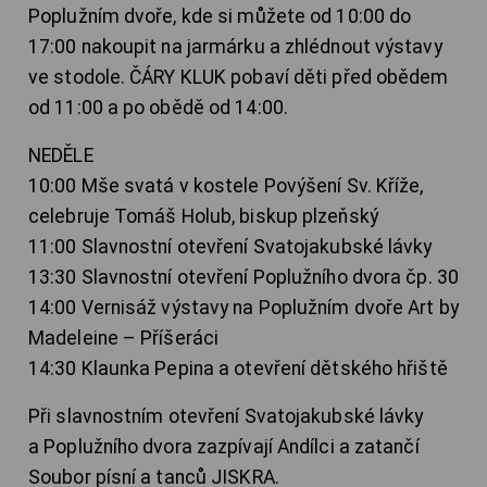
Poplužním dvoře, kde si můžete od 10:00 do
17:00 nakoupit na jarmárku a zhlédnout výstavy
ve stodole. ČÁRY KLUK pobaví děti před obědem
od 11:00 a po obědě od 14:00.
NEDĚLE
10:00 Mše svatá v kostele Povýšení Sv. Kříže,
celebruje Tomáš Holub, biskup plzeňský
11:00 Slavnostní otevření Svatojakubské lávky
13:30 Slavnostní otevření Poplužního dvora čp. 30
14:00 Vernisáž výstavy na Poplužním dvoře Art by
Madeleine – Příšeráci
14:30 Klaunka Pepina a otevření dětského hřiště
Při slavnostním otevření Svatojakubské lávky
a Poplužního dvora zazpívají Andílci a zatančí
Soubor písní a tanců JISKRA.