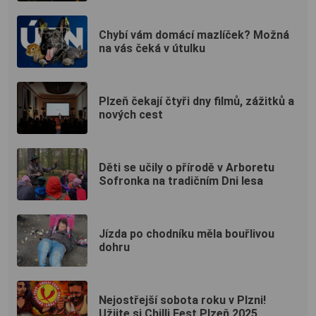
Chybí vám domácí mazlíček? Možná
na vás čeká v útulku
Plzeň čekají čtyři dny filmů, zážitků a
nových cest
Děti se učily o přírodě v Arboretu
Sofronka na tradičním Dni lesa
Jízda po chodníku měla bouřlivou
dohru
Nejostřejší sobota roku v Plzni!
Užijte si Chilli Fest Plzeň 2025