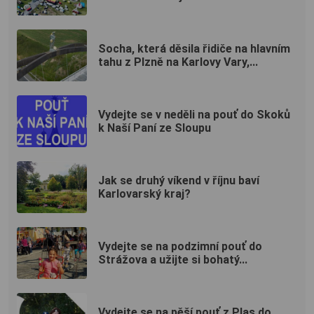
Socha, která děsila řidiče na hlavním
tahu z Plzně na Karlovy Vary,...
Vydejte se v neděli na pouť do Skoků
k Naší Paní ze Sloupu
Jak se druhý víkend v říjnu baví
Karlovarský kraj?
Vydejte se na podzimní pouť do
Strážova a užijte si bohatý...
Vydejte se na pěší pouť z Plas do