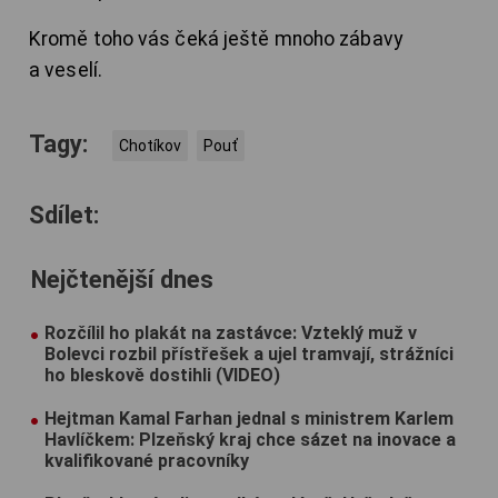
Kromě toho vás čeká ještě mnoho zábavy
a veselí.
Tagy:
Chotíkov
Pouť
Sdílet:
Nejčtenější dnes
Rozčílil ho plakát na zastávce: Vzteklý muž v
Bolevci rozbil přístřešek a ujel tramvají, strážníci
ho bleskově dostihli (VIDEO)
Hejtman Kamal Farhan jednal s ministrem Karlem
Havlíčkem: Plzeňský kraj chce sázet na inovace a
kvalifikované pracovníky