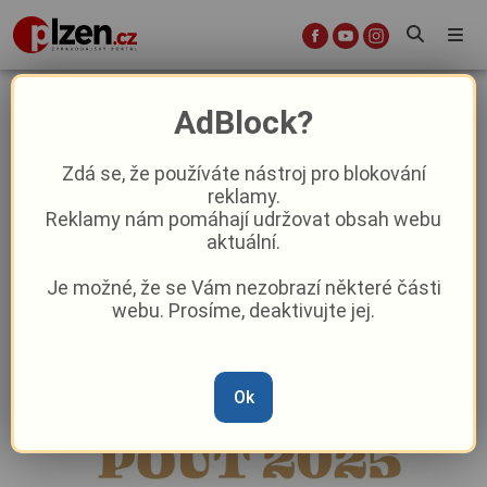
Chotíkovská pouť začne už ve
AdBlock?
čtvrtek, veselit se můžete čtyři dny
Zdá se, že používáte nástroj pro blokování
reklamy.
Aktuality
Kultura
Aktuálně
Z kraje
Reklamy nám pomáhají udržovat obsah webu
aktuální.
Od
Peggy Kýrová
–
10. 9. 2025
|
04:26
Je možné, že se Vám nezobrazí některé části
webu. Prosíme, deaktivujte jej.
Ok