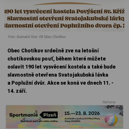
Foto: Ilustrační foto: FB Obec Chotíkov
Obec Chotíkov srdečně zve na letošní
chotíkovskou pouť, během které můžete
oslavit 190 let vysvěcení kostela a také bude
slavnostně otevřena Svatojakubská lávka
a Poplužní dvůr. Akce se koná ve dnech 11. -
14. září.
Reklama