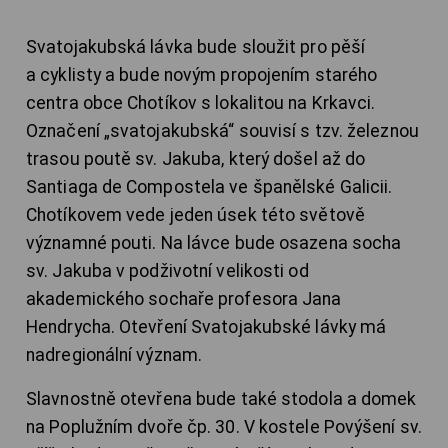
Svatojakubská lávka bude sloužit pro pěší
a cyklisty a bude novým propojením starého
centra obce Chotíkov s lokalitou na Krkavci.
Označení „svatojakubská“ souvisí s tzv. železnou
trasou poutě sv. Jakuba, který došel až do
Santiaga de Compostela ve španělské Galicii.
Chotíkovem vede jeden úsek této světově
významné pouti. Na lávce bude osazena socha
sv. Jakuba v podživotní velikosti od
akademického sochaře profesora Jana
Hendrycha. Otevření Svatojakubské lávky má
nadregionální význam.
Slavnostně otevřena bude také stodola a domek
na Poplužním dvoře čp. 30. V kostele Povýšení sv.