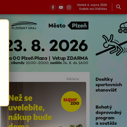
čtvrtek 6. srpna 2026
Svátek má Oldřiška
Reklama