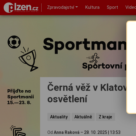
Zpravodajství
Kultura
Sport
Vide
Černá věž v Klatove
osvětlení
Aktuality
Aktuálně
Z kraje
Od
Anna Raková
–
28. 10. 2025
|
13:53