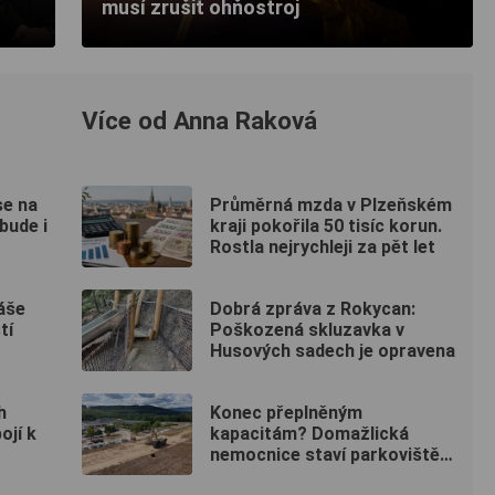
musí zrušit ohňostroj
Více od Anna Raková
se na
Průměrná mzda v Plzeňském
bude i
kraji pokořila 50 tisíc korun.
Rostla nejrychleji za pět let
áše
Dobrá zpráva z Rokycan:
tí
Poškozená skluzavka v
Husových sadech je opravena
h
Konec přeplněným
ojí k
kapacitám? Domažlická
nemocnice staví parkoviště
pro zaměstnance