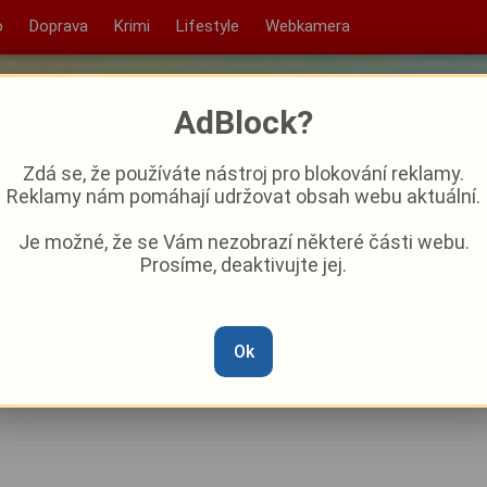
o
Doprava
Krimi
Lifestyle
Webkamera
AdBlock?
Zdá se, že používáte nástroj pro blokování reklamy.
Reklamy nám pomáhají udržovat obsah webu aktuální.
Je možné, že se Vám nezobrazí některé části webu.
Prosíme, deaktivujte jej.
ch získá nové slavnostní
Ok