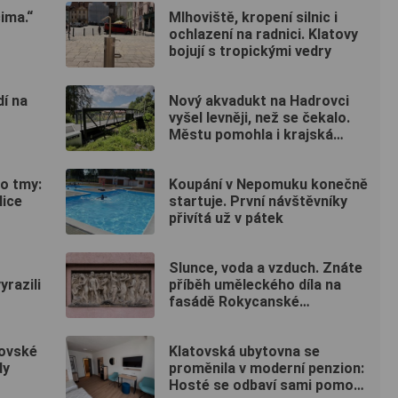
ima.“
Mlhoviště, kropení silnic i
ochlazení na radnici. Klatovy
bojují s tropickými vedry
dí na
Nový akvadukt na Hadrovci
vyšel levněji, než se čekalo.
Městu pomohla i krajská
dotace
do tmy:
Koupání v Nepomuku konečně
lice
startuje. První návštěvníky
přivítá už v pátek
Slunce, voda a vzduch. Znáte
razili
příběh uměleckého díla na
fasádě Rokycanské
nemocnice?
tovské
Klatovská ubytovna se
dy
proměnila v moderní penzion:
Hosté se odbaví sami pomocí