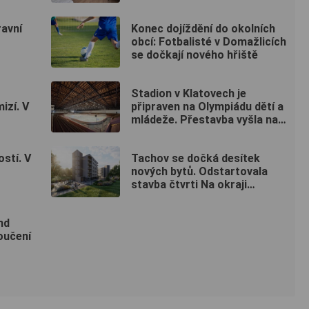
kódu
ravní
Konec dojíždění do okolních
obcí: Fotbalisté v Domažlicích
se dočkají nového hřiště
Stadion v Klatovech je
izí. V
připraven na Olympiádu dětí a
mládeže. Přestavba vyšla na
50 milionů
ostí. V
Tachov se dočká desítek
nových bytů. Odstartovala
stavba čtvrti Na okraji
Tachov
nd
poučení