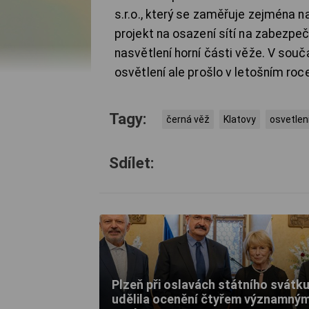
s.r.o., který se zaměřuje zejména 
projekt na osazení sítí na zabezpeč
nasvětlení horní části věže. V souča
osvětlení ale prošlo v letošním roc
Tagy:
černá věž
Klatovy
osvetlen
Sdílet:
Plzeň při oslavách státního svátk
udělila ocenění čtyřem významný