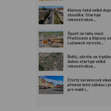
Klatovy čeká velká dop
zkouška: Startuje
rekonstrukce...
Špunt na tahu mezi
Přešticemi a Klatovy zm
Lužanech vyroste...
Řidiči, obrňte se trpěliv
dubnu startuje velká
rekonstrukce...
Čtvrtý červencový víke
přinese letní zábavu i 
pro malé i...