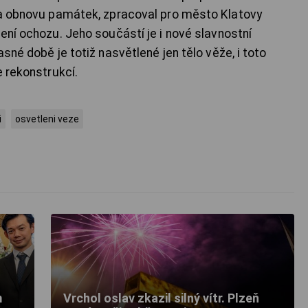
na obnovu památek, zpracoval pro město Klatovy
ení ochozu. Jeho součástí je i nové slavnostní
sné době je totiž nasvětlené jen tělo věže, i toto
e rekonstrukcí.
i
osvetleni veze
u
m
Vrchol oslav zkazil silný vítr. Plzeň