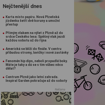
Nejčtenější dnes
Karta místo papíru. Nová Plzeňská
jízdenka šetří dvě koruny a umožní
přestup
Přímým vlakem na výlet z Plzně až do
srdce Českého lesa: Spěšný vlak jezdí
každou sobotu až do října
Americká se blíží do finále. V centru
přibudou stromy, lavičky i nové zastávky
Fenomén hip dips, neboli propadlé boky.
Máte je taky a dá se s tím vůbec něco
dělat?
Centrum Plzně jako letní zahrada.
Inspiral Garden pokračuje až do soboty
Reklama