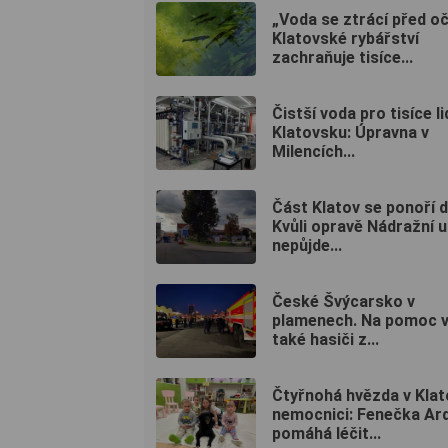
„Voda se ztrácí před oč
Klatovské rybářství
zachraňuje tisíce...
Čistší voda pro tisíce li
Klatovsku: Úpravna v
Milencích...
Část Klatov se ponoří 
Kvůli opravě Nádražní u
nepůjde...
České Švýcarsko v
plamenech. Na pomoc vy
také hasiči z...
Čtyřnohá hvězda v Kla
nemocnici: Fenečka Ar
pomáhá léčit...