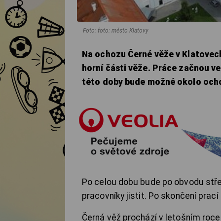
Foto: foto: město Klatovy
Na ochozu Černé věže v Klatovech
horní části věže. Práce začnou ve
této doby bude možné okolo ocho
Po celou dobu bude po obvodu stře
pracovníky jistit. Po skončení pra
Černá věž prochází v letošním roce