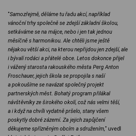
"
Samozřejmě, děláme tu řadu akcí, například
vánoční trhy společně se zdejší základní školou,
setkáváme se na májce, nebo i jen tak jednou
měsíčně s harmonikou. Ale chtěli jsme ještě
nějakou větší akci, na kterou nepřijdou jen zdejší, ale
i bývalí rodáci a přátelé obce. Letos dokonce přijel
i vážený starosta rakouského města Perg Anton
Froschauer, jejich škola se propojila s naší
a pokoušíme se navázat společný projekt
partnerských měst. Bohatý program přilákal
návštěvníky ze širokého okolí, což nás velmi těší,
a i když na chvíli vydatně pršelo, stany všem
poskytly dobré zázemí. Za jejich zapůjčení
děkujeme spřízněným obcím a sdružením,
" uvedl