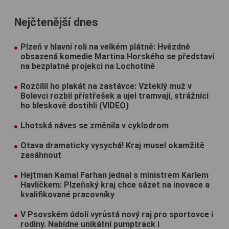
Nejčtenější dnes
Plzeň v hlavní roli na velkém plátně: Hvězdně
obsazená komedie Martina Horského se představí
na bezplatné projekci na Lochotíně
Rozčílil ho plakát na zastávce: Vzteklý muž v
Bolevci rozbil přístřešek a ujel tramvají, strážníci
ho bleskově dostihli (VIDEO)
Lhotská náves se změnila v cyklodrom
Otava dramaticky vysychá! Kraj musel okamžitě
zasáhnout
Hejtman Kamal Farhan jednal s ministrem Karlem
Havlíčkem: Plzeňský kraj chce sázet na inovace a
kvalifikované pracovníky
V Psovském údolí vyrůstá nový raj pro sportovce i
rodiny. Nabídne unikátní pumptrack i