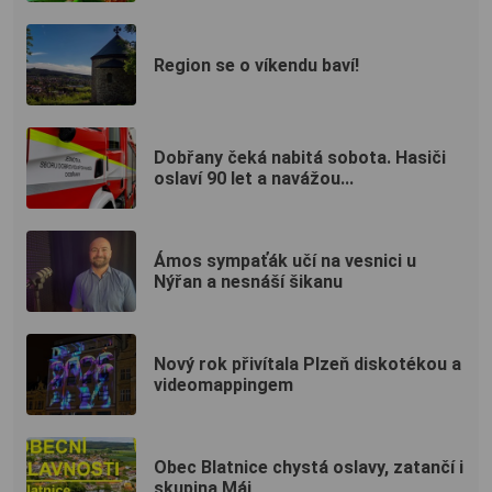
Region se o víkendu baví!
Dobřany čeká nabitá sobota. Hasiči
oslaví 90 let a navážou...
Ámos sympaťák učí na vesnici u
Nýřan a nesnáší šikanu
Nový rok přivítala Plzeň diskotékou a
videomappingem
Obec Blatnice chystá oslavy, zatančí i
skupina Máj