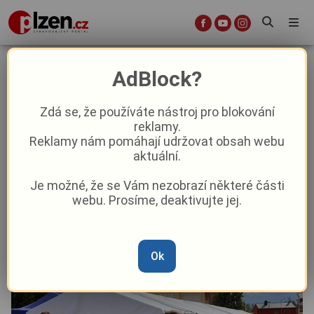
Blatnice u Nýřan slavila, obec má
AdBlock?
novou tradici
Zdá se, že používáte nástroj pro blokování
reklamy.
Aktuality
Kultura
Z kraje
Reklamy nám pomáhají udržovat obsah webu
aktuální.
Od
Peggy Kýrová
–
25. 8. 2025
|
09:54
Je možné, že se Vám nezobrazí některé části
webu. Prosíme, deaktivujte jej.
Ok