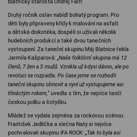
blatnický starosta Ondřej Faifr.
Druhý ročník oslav nabídl bohatý program. Pro
děti byly připraveny křídy k malování na asfalt
a dětská diskotéka, dospělí si užívali několik
hudebních produkcí a také dvou tanečních
vystoupení. Za taneční skupinu Máj Blatnice řekla
Jarmila Kašparová: „
Naše folklórní skupina má 12
členů, 7 žen a 5 mužů. Vznikla už kdysi dávno, ale po
revoluci se rozpadla. Po čase jsme se rozhodli
taneční skupinu obnovit a nyní už vystupujeme asi
třináctým rokem,
" uvedla s tím, že nejvíce tančí
českou polku a šotyšku.
Mládež se vydala zejména za rockovou scénou.
František Jedlička a slečna Naty si nejvíce
pochvalovali skupinu IFA ROCK: „
Tak to byla asi