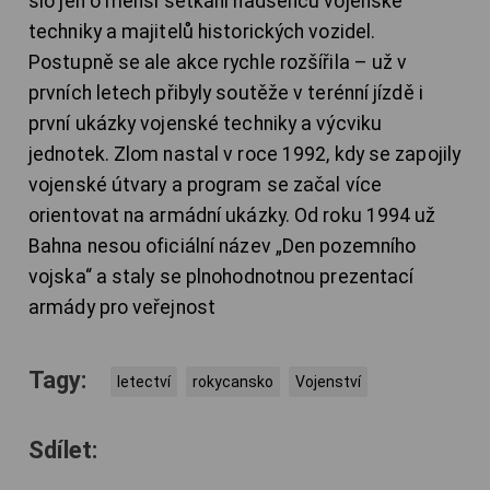
šlo jen o menší setkání nadšenců vojenské
techniky a majitelů historických vozidel.
Postupně se ale akce rychle rozšířila – už v
prvních letech přibyly soutěže v terénní jízdě i
první ukázky vojenské techniky a výcviku
jednotek. Zlom nastal v roce 1992, kdy se zapojily
vojenské útvary a program se začal více
orientovat na armádní ukázky. Od roku 1994 už
Bahna nesou oficiální název „Den pozemního
vojska“ a staly se plnohodnotnou prezentací
armády pro veřejnost
Tagy:
letectví
rokycansko
Vojenství
Sdílet: