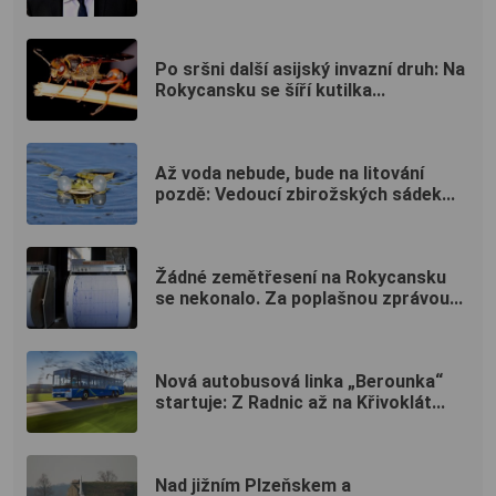
Po sršni další asijský invazní druh: Na
Rokycansku se šíří kutilka...
Až voda nebude, bude na litování
pozdě: Vedoucí zbirožských sádek...
Žádné zemětřesení na Rokycansku
se nekonalo. Za poplašnou zprávou...
Nová autobusová linka „Berounka“
startuje: Z Radnic až na Křivoklát...
Nad jižním Plzeňskem a