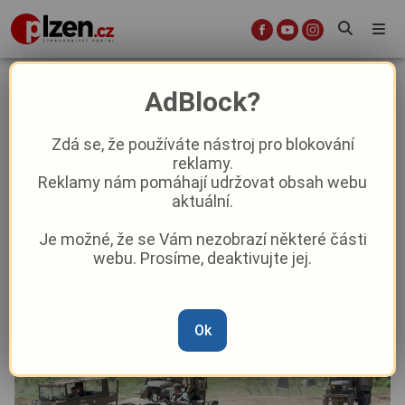
Bahna 2026: Oblíbená armádní
AdBlock?
akce v Brdech se vrací už v červnu
Zdá se, že používáte nástroj pro blokování
reklamy.
Aktuality
Z kraje
Reklamy nám pomáhají udržovat obsah webu
aktuální.
Od
David Černý
–
20. 5.
|
13:19
Je možné, že se Vám nezobrazí některé části
webu. Prosíme, deaktivujte jej.
Ok