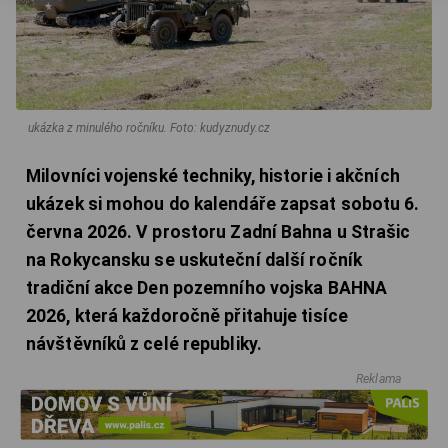
ukázka z minulého ročníku.
Foto: kudyznudy.cz
Milovníci vojenské techniky, historie i akčních
ukázek si mohou do kalendáře zapsat sobotu 6.
června 2026. V prostoru Zadní Bahna u Strašic
na Rokycansku se uskuteční další ročník
tradiční akce Den pozemního vojska BAHNA
2026, která každoročně přitahuje tisíce
návštěvníků z celé republiky.
Reklama