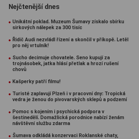
Nejčtenější dnes
Unikátní poklad. Muzeum Šumavy získalo sbírku
sirkových nálepek za 300 tisíc
Řidič Audi nezvládl řízení a skončil v příkopě. Letěl
pro něj vrtulník!
Sucho decimuje chovatele. Seno kupují za
trojnásobek, jatka hlásí přetlak a hrozí rušení
chovů
Kašperky patří filmu!
Turisté zaplavují Plzeň i v pracovní dny: Tropická
vedra je ženou do pivovarských sklepů a podzemí
Pomoc s kojením i psychická podpora v
šestinedělí. Domažlická porodnice nabízí ženám
návštěvní službu zdarma
Šumava odkládá konzervaci Roklanské chaty,