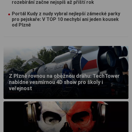
rozebírání začne nejspíš až příští rok
Portál Kudy z nudy vybral nejlepší zámecké parky
pro pejskaře: V TOP 10 nechybí ani jeden kousek
od Plzně
Z Plzně rovnou na oběžnou dráhu: TechTower
nabídne vesmírnou 4D show pro školy i
veřejnost