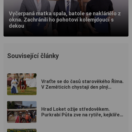
Vyčerpaná matka spala, batole se naklánělo z
okna. Zachránili ho pohotoví kolemjdoucí s
dekou
Související články
Vraťte se do časů starověkého Říma.
V Zeměticích chystají den plný...
Hrad Loket ožije středověkem.
Purkrabí Půta zve na rytíře, kejklíře...