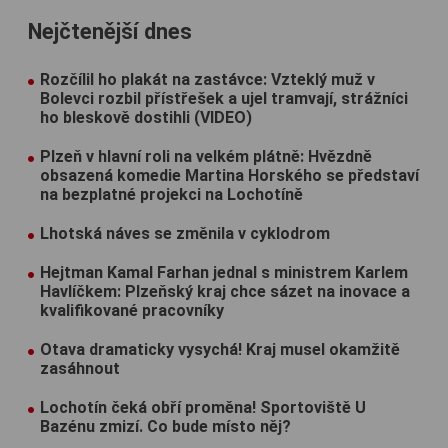
Nejčtenější dnes
Rozčílil ho plakát na zastávce: Vzteklý muž v
Bolevci rozbil přístřešek a ujel tramvají, strážníci
ho bleskově dostihli (VIDEO)
Plzeň v hlavní roli na velkém plátně: Hvězdně
obsazená komedie Martina Horského se představí
na bezplatné projekci na Lochotíně
Lhotská náves se změnila v cyklodrom
Hejtman Kamal Farhan jednal s ministrem Karlem
Havlíčkem: Plzeňský kraj chce sázet na inovace a
kvalifikované pracovníky
Otava dramaticky vysychá! Kraj musel okamžitě
zasáhnout
Lochotín čeká obří proměna! Sportoviště U
Bazénu zmizí. Co bude místo něj?