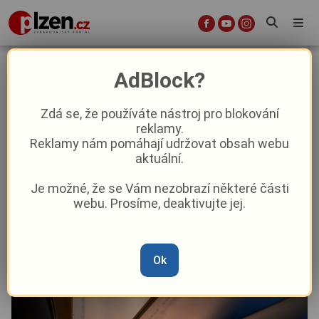
Archivy na Plzeňsku otevřou své
AdBlock?
dveře veřejnosti. Nabídnou unikátní
dokumenty i komentované
Zdá se, že používáte nástroj pro blokování
reklamy.
prohlídky
Reklamy nám pomáhají udržovat obsah webu
aktuální.
Aktuality
Kultura
Z kraje
Je možné, že se Vám nezobrazí některé části
webu. Prosíme, deaktivujte jej.
Od
David Černý
–
28. 5.
|
14:34
Ok