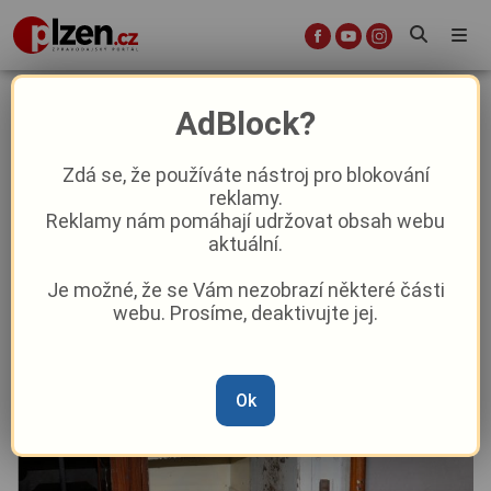
Zloděje v plzeňském kostele
AdBlock?
prozradil zvon. Na policii se
nakonec přihlásil sám
Zdá se, že používáte nástroj pro blokování
reklamy.
Reklamy nám pomáhají udržovat obsah webu
Aktuality
Krimi
aktuální.
Je možné, že se Vám nezobrazí některé části
Od
Marie Osvaldová
–
3. 2.
|
09:18
webu. Prosíme, deaktivujte jej.
Ok