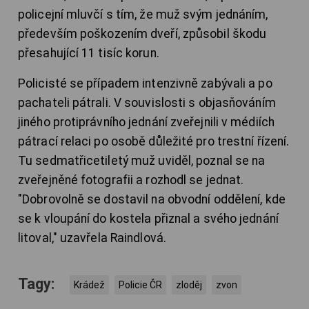
policejní mluvčí s tím, že muž svým jednáním,
především poškozením dveří, způsobil škodu
přesahující 11 tisíc korun.
Policisté se případem intenzivně zabývali a po
pachateli pátrali. V souvislosti s objasňováním
jiného protiprávního jednání zveřejnili v médiích
pátrací relaci po osobě důležité pro trestní řízení.
Tu sedmatřicetiletý muž uviděl, poznal se na
zveřejněné fotografii a rozhodl se jednat.
"Dobrovolně se dostavil na obvodní oddělení, kde
se k vloupání do kostela přiznal a svého jednání
litoval," uzavřela Raindlová.
Tagy:
Krádež
Policie ČR
zloděj
zvon