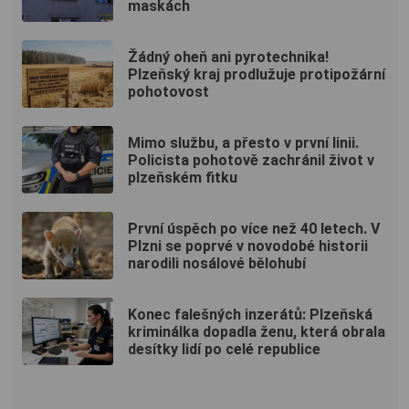
maskách
Žádný oheň ani pyrotechnika!
Plzeňský kraj prodlužuje protipožární
pohotovost
Mimo službu, a přesto v první linii.
Policista pohotově zachránil život v
plzeňském fitku
První úspěch po více než 40 letech. V
Plzni se poprvé v novodobé historii
narodili nosálové bělohubí
Konec falešných inzerátů: Plzeňská
kriminálka dopadla ženu, která obrala
desítky lidí po celé republice