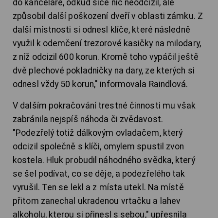
do kanceláře, odkud sice nic neodcizil, ale
způsobil další poškození dveří v oblasti zámku. Z
další místnosti si odnesl klíče, které následně
využil k odemčení trezorové kasičky na milodary,
z níž odcizil 600 korun. Kromě toho vypáčil ještě
dvě plechové pokladničky na dary, ze kterých si
odnesl vždy 50 korun," informovala Raindlová.
V dalším pokračování trestné činnosti mu však
zabránila nejspíš náhoda či zvědavost.
"Podezřelý totiž dálkovým ovladačem, který
odcizil společně s klíči, omylem spustil zvon
kostela. Hluk probudil náhodného svědka, který
se šel podívat, co se děje, a podezřelého tak
vyrušil. Ten se lekl a z místa utekl. Na místě
přitom zanechal ukradenou vrtačku a lahev
alkoholu, kterou si přinesl s sebou," upřesnila