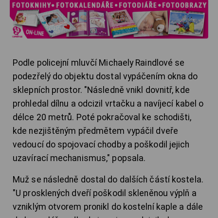
Podle policejní mluvčí Michaely Raindlové se
podezřelý do objektu dostal vypáčením okna do
sklepních prostor. "Následně vnikl dovnitř, kde
prohledal dílnu a odcizil vrtačku a navíjecí kabel o
délce 20 metrů. Poté pokračoval ke schodišti,
kde nezjištěným předmětem vypáčil dveře
vedoucí do spojovací chodby a poškodil jejich
uzavírací mechanismus," popsala.
Muž se následně dostal do dalších částí kostela.
"U prosklených dveří poškodil skleněnou výplň a
vzniklým otvorem pronikl do kostelní kaple a dále