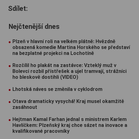
Sdílet:
Nejčtenější dnes
Plzeň v hlavní roli na velkém plátně: Hvězdně
obsazená komedie Martina Horského se představí
na bezplatné projekci na Lochotíně
Rozčílil ho plakát na zastávce: Vzteklý muž v
Bolevci rozbil přístřešek a ujel tramvají, strážníci
ho bleskově dostihli (VIDEO)
Lhotská náves se změnila v cyklodrom
Otava dramaticky vysychá! Kraj musel okamžitě
zasáhnout
Hejtman Kamal Farhan jednal s ministrem Karlem
Havlíčkem: Plzeňský kraj chce sázet na inovace a
kvalifikované pracovníky