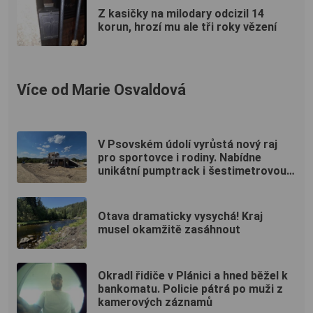
Z kasičky na milodary odcizil 14
korun, hrozí mu ale tři roky vězení
Více od Marie Osvaldová
V Psovském údolí vyrůstá nový raj
pro sportovce i rodiny. Nabídne
unikátní pumptrack i šestimetrovou
vyhlídku
Otava dramaticky vysychá! Kraj
musel okamžitě zasáhnout
Okradl řidiče v Plánici a hned běžel k
bankomatu. Policie pátrá po muži z
kamerových záznamů