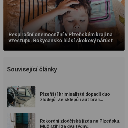
Respirační onemocnění v Plzeňském kraji na
vzestupu. Rokycansko hlásí skokový nárůst
Související články
Plzeňští kriminalisté dopadli duo
zlodějů. Ze sklepů i aut brali...
Rekordní zlodějská jízda na Plzeňsku.
Muž stihl za dva týdny...