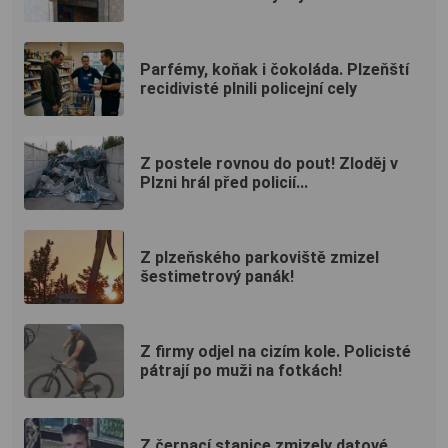
Parfémy, koňak i čokoláda. Plzeňští
recidivisté plnili policejní cely
Z postele rovnou do pout! Zloděj v
Plzni hrál před policií...
Z plzeňského parkoviště zmizel
šestimetrový panák!
Z firmy odjel na cizím kole. Policisté
pátrají po muži na fotkách!
Z čerpací stanice zmizely datové