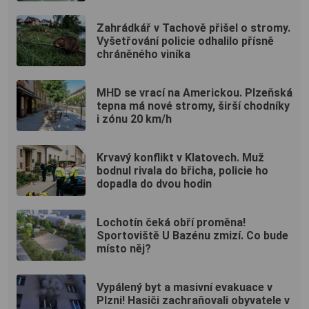
Zahrádkář v Tachově přišel o stromy.
Vyšetřování policie odhalilo přísně
chráněného viníka
MHD se vrací na Americkou. Plzeňská
tepna má nové stromy, širší chodníky
i zónu 20 km/h
Krvavý konflikt v Klatovech. Muž
bodnul rivala do břicha, policie ho
dopadla do dvou hodin
Lochotín čeká obří proměna!
Sportoviště U Bazénu zmizí. Co bude
místo něj?
Vypálený byt a masivní evakuace v
Plzni! Hasiči zachraňovali obyvatele v