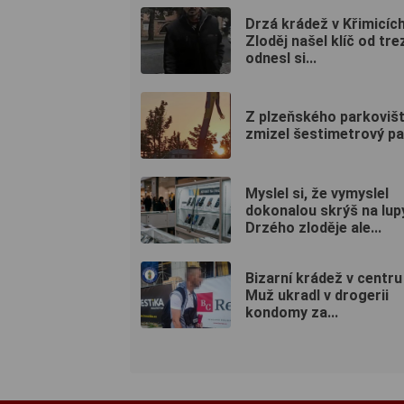
Drzá krádež v Křimicích
Zloděj našel klíč od tre
odnesl si...
Z plzeňského parkoviš
zmizel šestimetrový pa
Myslel si, že vymyslel
dokonalou skrýš na lup
Drzého zloděje ale...
Bizarní krádež v centru
Muž ukradl v drogerii
kondomy za...