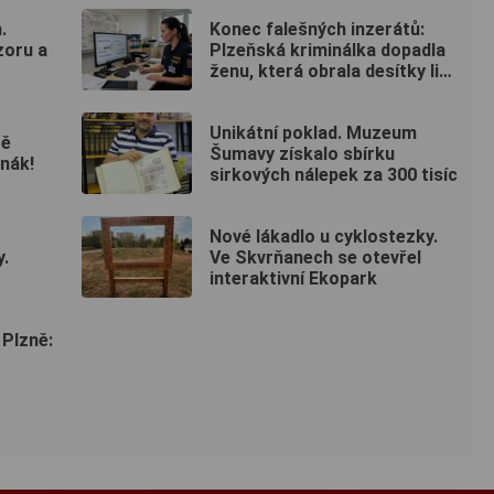
.
Konec falešných inzerátů:
zoru a
Plzeňská kriminálka dopadla
ženu, která obrala desítky lidí
po celé republice
Unikátní poklad. Muzeum
tě
Šumavy získalo sbírku
nák!
sirkových nálepek za 300 tisíc
Nové lákadlo u cyklostezky.
y.
Ve Skvrňanech se otevřel
interaktivní Ekopark
 Plzně: