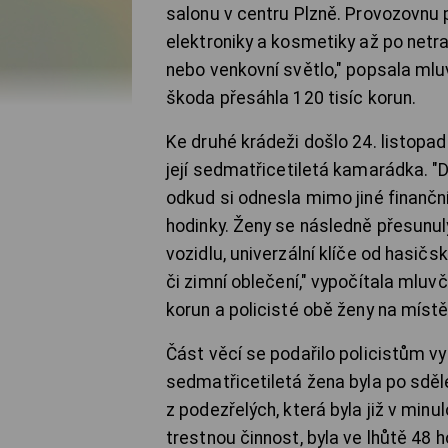
salonu v centru Plzně. Provozovnu p
elektroniky a kosmetiky až po netr
nebo venkovní světlo," popsala mluv
škoda přesáhla 120 tisíc korun.
Ke druhé krádeži došlo 24. listopa
její sedmatřicetiletá kamarádka. "Dv
odkud si odnesla mimo jiné finanční
hodinky. Ženy se následně přesunuly
vozidlu, univerzální klíče od hasičs
či zimní oblečení," vypočítala mluvč
korun a policisté obě ženy na místě
Část věcí se podařilo policistům vy
sedmatřicetiletá žena byla po sdě
z podezřelých, která byla již v m
trestnou činnost, byla ve lhůtě 48 