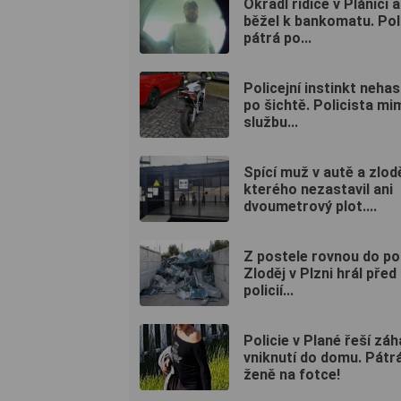
Okradl řidiče v Plánici 
běžel k bankomatu. Pol
pátrá po...
Policejní instinkt nehas
po šichtě. Policista mi
službu...
Spící muž v autě a zlodě
kterého nezastavil ani
dvoumetrový plot....
Z postele rovnou do po
Zloděj v Plzni hrál před
policií...
Policie v Plané řeší zá
vniknutí do domu. Pátr
ženě na fotce!