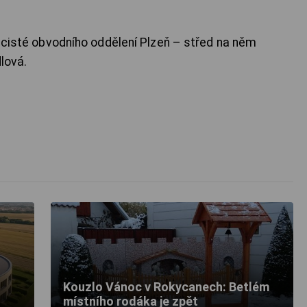
licisté obvodního oddělení Plzeň – střed na něm
dlová.
Kouzlo Vánoc v Rokycanech: Betlém
místního rodáka je zpět