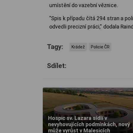
umístění do vazební věznice.
"Spis k případu čítá 294 stran a po
odvedli precizní práci," dodala Rain
Tagy:
Krádež
Policie ČR
Sdílet:
Hospic sv. Lazara sídlí v
nevyhovujících podmínkách, nový
může vyrůst v Malesicích