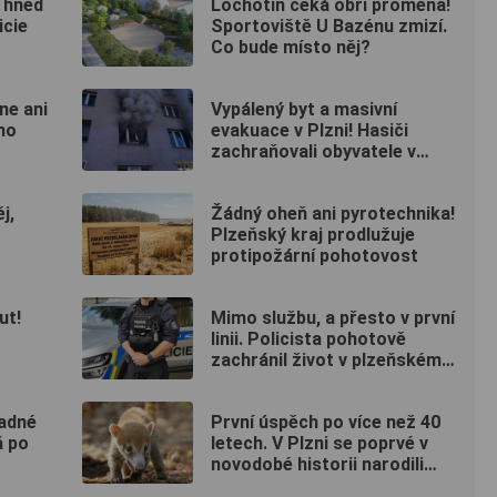
a hned
Lochotín čeká obří proměna!
icie
Sportoviště U Bazénu zmizí.
Co bude místo něj?
ne ani
Vypálený byt a masivní
mo
evakuace v Plzni! Hasiči
zachraňovali obyvatele v
maskách
j,
Žádný oheň ani pyrotechnika!
Plzeňský kraj prodlužuje
protipožární pohotovost
ut!
Mimo službu, a přesto v první
linii. Policista pohotově
zachránil život v plzeňském
fitku
hadné
První úspěch po více než 40
á po
letech. V Plzni se poprvé v
novodobé historii narodili
nosálové bělohubí