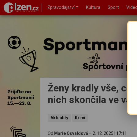
Zpravodajství
Kultura
Sport
Vide
Ženy kradly vše, co 
nich skončila ve va
Aktuality
Krimi
Od
Marie Osvaldová
–
2. 12. 2025
|
17:11