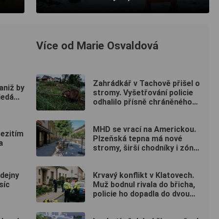
Více od Marie Osvaldová
Zahrádkář v Tachově přišel o
 aniž by
stromy. Vyšetřování policie
edá...
odhalilo přísně chráněného
viníka
MHD se vrací na Americkou.
Mezitím
Plzeňská tepna má nové
a
stromy, širší chodníky i zónu
20 km/h
odejny
Krvavý konflikt v Klatovech.
síc
Muž bodnul rivala do břicha,
policie ho dopadla do dvou
hodin