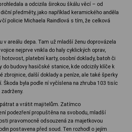
rohledala a odcizila širokou škálu věcí – od
adiční předměty, jako například keramického anděla
čí policie Michaela Raindlová s tím, že celková
du v areálu depa. Tam už mladší ženu doprovázela
ojice nejprve vnikla do haly cyklických oprav,
 hotovost, platební karty, osobní doklady, batoh či
 do budovy hasičské stanice, kde odcizily klíče k
ké zbrojnice, další doklady a peníze, ale také šperky
í. Škoda byla podle ní vyčíslena na zhruba 103 tisíc
 zadrženy.
pátrat a vrátit majitelům. Zatímco
lení podezření propuštěna na svobodu, mladší
inulosti pravomocně odsouzená za majetkovou
hodin postavena před soud. Ten rozhodl o jejím