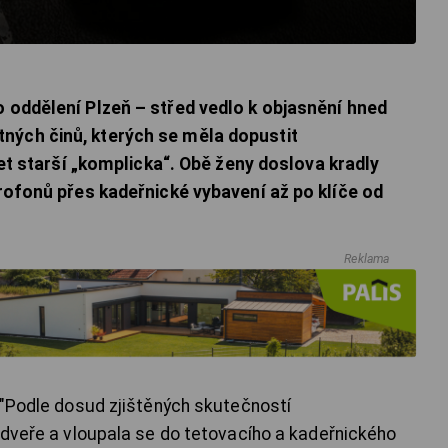
o oddělení Plzeň – střed vedlo k objasnění hned
ných činů, kterých se měla dopustit
 let starší „komplicka“. Obě ženy doslova kradly
krofonů přes kadeřnické vybavení až po klíče od
Reklama
. "Podle dosud zjištěných skutečností
a dveře a vloupala se do tetovacího a kadeřnického