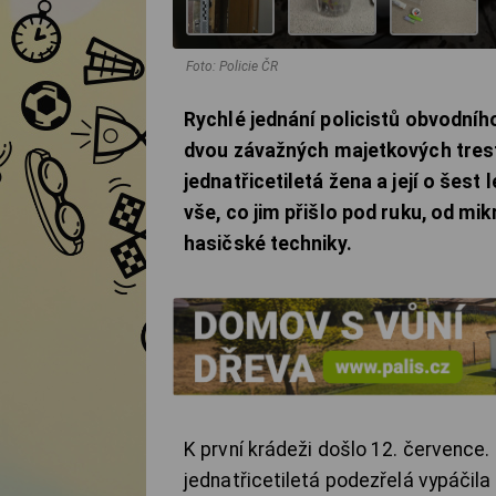
Foto: Policie ČR
Rychlé jednání policistů obvodníh
dvou závažných majetkových trest
jednatřicetiletá žena a její o šest
vše, co jim přišlo pod ruku, od mi
hasičské techniky.
K první krádeži došlo 12. července
jednatřicetiletá podezřelá vypáčil