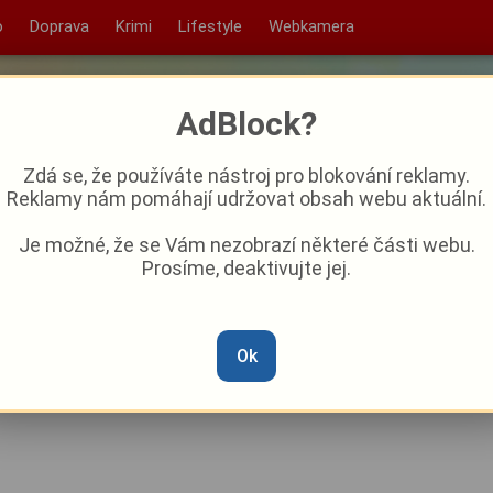
o
Doprava
Krimi
Lifestyle
Webkamera
AdBlock?
Zdá se, že používáte nástroj pro blokování reklamy.
Reklamy nám pomáhají udržovat obsah webu aktuální.
Je možné, že se Vám nezobrazí některé části webu.
Prosíme, deaktivujte jej.
jim přišlo pod ruku. Jedna z
zbě
Ok