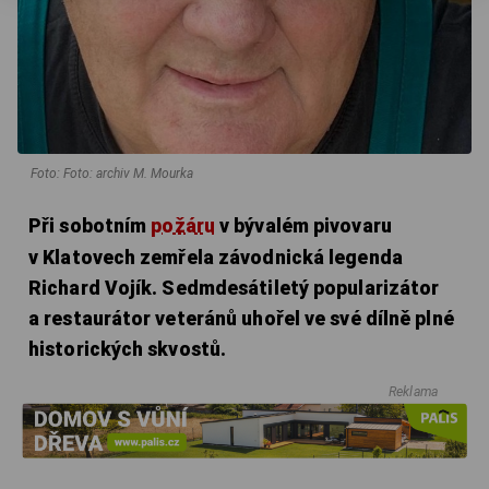
Foto: Foto: archiv M. Mourka
Při sobotním
požáru
v bývalém pivovaru
v Klatovech zemřela závodnická legenda
Richard Vojík. Sedmdesátiletý popularizátor
a restaurátor veteránů uhořel ve své dílně plné
historických skvostů.
Reklama