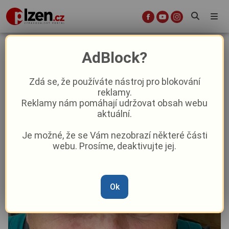
Zemřela závodnická legenda
AdBlock?
Richard Vojík, uhořel při požáru
dílny v Klatovech
Zdá se, že používáte nástroj pro blokování
reklamy.
Reklamy nám pomáhají udržovat obsah webu
Krimi
Aktuálně
aktuální.
Je možné, že se Vám nezobrazí některé části
Od
Marie Osvaldová
–
20. 10. 2025
|
07:37
webu. Prosíme, deaktivujte jej.
Ok