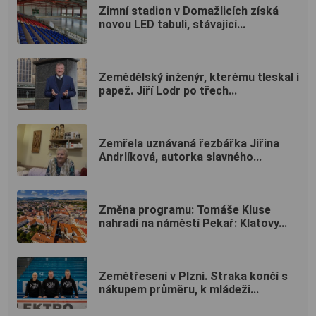
Zimní stadion v Domažlicích získá
novou LED tabuli, stávající...
Zemědělský inženýr, kterému tleskal i
papež. Jiří Lodr po třech...
Zemřela uznávaná řezbářka Jiřina
Andrlíková, autorka slavného...
Změna programu: Tomáše Kluse
nahradí na náměstí Pekař: Klatovy...
Zemětřesení v Plzni. Straka končí s
nákupem průměru, k mládeži...