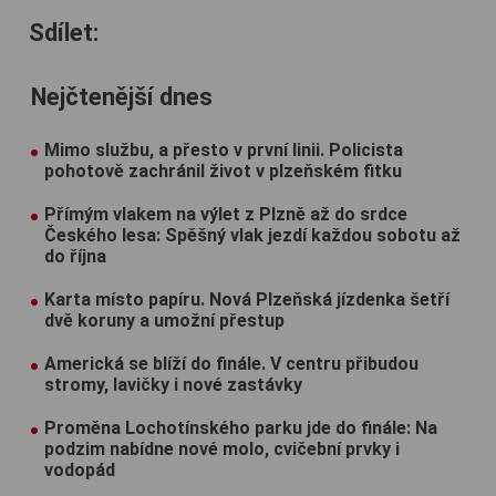
Sdílet:
Nejčtenější dnes
Mimo službu, a přesto v první linii. Policista
pohotově zachránil život v plzeňském fitku
Přímým vlakem na výlet z Plzně až do srdce
Českého lesa: Spěšný vlak jezdí každou sobotu až
do října
Karta místo papíru. Nová Plzeňská jízdenka šetří
dvě koruny a umožní přestup
Americká se blíží do finále. V centru přibudou
stromy, lavičky i nové zastávky
Proměna Lochotínského parku jde do finále: Na
podzim nabídne nové molo, cvičební prvky i
vodopád