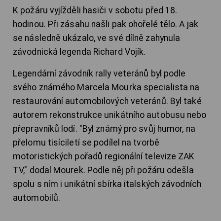
K požáru vyjížděli hasiči v sobotu před 18.
hodinou. Při zásahu našli pak ohořelé tělo. A jak
se následně ukázalo, ve své dílně zahynula
závodnická legenda Richard Vojík.
Legendární závodník rally veteránů byl podle
svého známého Marcela Mourka specialista na
restaurování automobilových veteránů. Byl také
autorem rekonstrukce unikátního autobusu nebo
přepravníků lodí. "Byl známý pro svůj humor, na
přelomu tisíciletí se podílel na tvorbě
motoristických pořadů regionální televize ZAK
TV," dodal Mourek. Podle něj při požáru odešla
spolu s ním i unikátní sbírka italských závodních
automobilů.