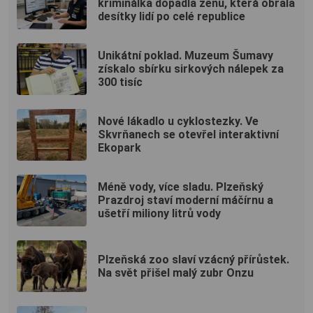
kriminálka dopadla ženu, která obrala
desítky lidí po celé republice
Unikátní poklad. Muzeum Šumavy
získalo sbírku sirkových nálepek za
300 tisíc
Nové lákadlo u cyklostezky. Ve
Skvrňanech se otevřel interaktivní
Ekopark
Méně vody, více sladu. Plzeňský
Prazdroj staví moderní máčírnu a
ušetří miliony litrů vody
Plzeňská zoo slaví vzácný přírůstek.
Na svět přišel malý zubr Onzu