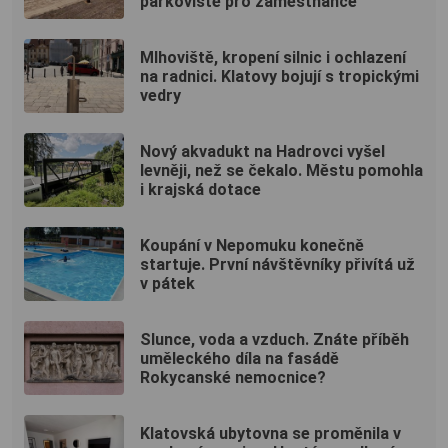
parkoviště pro zaměstnance
Mlhoviště, kropení silnic i ochlazení
na radnici. Klatovy bojují s tropickými
vedry
Nový akvadukt na Hadrovci vyšel
levněji, než se čekalo. Městu pomohla
i krajská dotace
Koupání v Nepomuku konečně
startuje. První návštěvníky přivítá už
v pátek
Slunce, voda a vzduch. Znáte příběh
uměleckého díla na fasádě
Rokycanské nemocnice?
Klatovská ubytovna se proměnila v