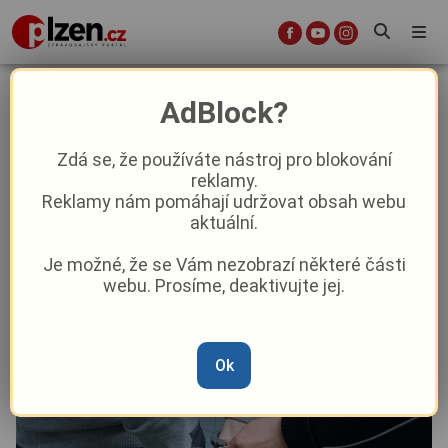
Zátah na drogový gang na
AdBlock?
Plzeňsku: Obžalobě čelí 21 lidí,
jeden vyvázl
Zdá se, že používáte nástroj pro blokování
reklamy.
Reklamy nám pomáhají udržovat obsah webu
Aktuality
Krimi
Z Plzně
aktuální.
Je možné, že se Vám nezobrazí některé části
Od
Anna Raková
–
26. 6.
|
09:20
webu. Prosíme, deaktivujte jej.
Ok