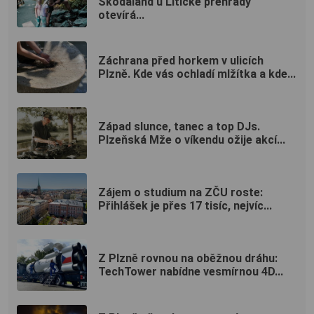
Škodaland u Litické přehrady
otevírá...
Záchrana před horkem v ulicích
Plzně. Kde vás ochladí mlžítka a kde...
Západ slunce, tanec a top DJs.
Plzeňská Mže o víkendu ožije akcí...
Zájem o studium na ZČU roste:
Přihlášek je přes 17 tisíc, nejvíc...
Z Plzně rovnou na oběžnou dráhu:
TechTower nabídne vesmírnou 4D...