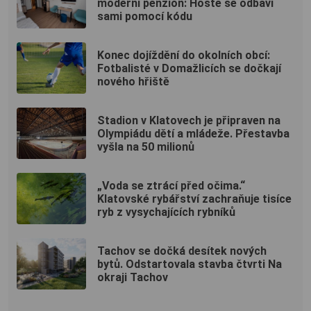
moderní penzion: Hosté se odbaví
sami pomocí kódu
Konec dojíždění do okolních obcí:
Fotbalisté v Domažlicích se dočkají
nového hřiště
Stadion v Klatovech je připraven na
Olympiádu dětí a mládeže. Přestavba
vyšla na 50 milionů
„Voda se ztrácí před očima.“
Klatovské rybářství zachraňuje tisíce
ryb z vysychajících rybníků
Tachov se dočká desítek nových
bytů. Odstartovala stavba čtvrti Na
okraji Tachov