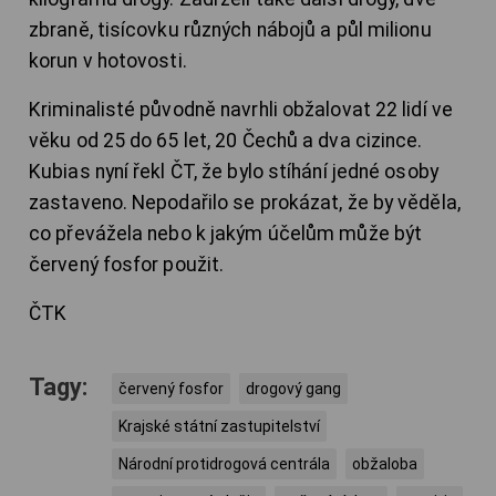
zbraně, tisícovku různých nábojů a půl milionu
korun v hotovosti.
Kriminalisté původně navrhli obžalovat 22 lidí ve
věku od 25 do 65 let, 20 Čechů a dva cizince.
Kubias nyní řekl ČT, že bylo stíhání jedné osoby
zastaveno. Nepodařilo se prokázat, že by věděla,
co převážela nebo k jakým účelům může být
červený fosfor použit.
ČTK
Tagy:
červený fosfor
drogový gang
Krajské státní zastupitelství
Národní protidrogová centrála
obžaloba