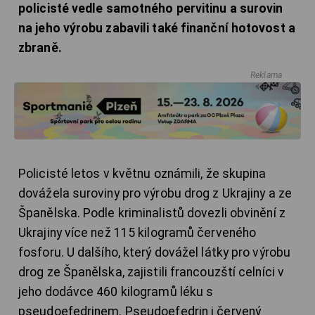
policisté vedle samotného pervitinu a surovin
na jeho výrobu zabavili také finanční hotovost a
zbraně.
Reklama
Policisté letos v květnu oznámili, že skupina
dovážela suroviny pro výrobu drog z Ukrajiny a ze
Španělska. Podle kriminalistů dovezli obvinění z
Ukrajiny více než 115 kilogramů červeného
fosforu. U dalšího, který dovážel látky pro výrobu
drog ze Španělska, zajistili francouzští celníci v
jeho dodávce 460 kilogramů léku s
pseudoefedrinem. Pseudoefedrin i červený