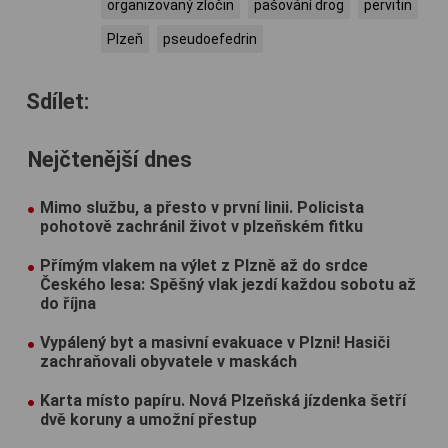
organizovaný zločin
pašování drog
pervitin
Plzeň
pseudoefedrin
Sdílet:
Nejčtenější dnes
Mimo službu, a přesto v první linii. Policista
pohotově zachránil život v plzeňském fitku
Přímým vlakem na výlet z Plzně až do srdce
Českého lesa: Spěšný vlak jezdí každou sobotu až
do října
Vypálený byt a masivní evakuace v Plzni! Hasiči
zachraňovali obyvatele v maskách
Karta místo papíru. Nová Plzeňská jízdenka šetří
dvě koruny a umožní přestup