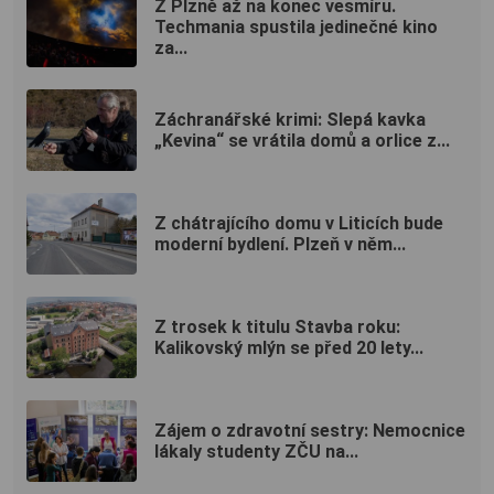
Z Plzně až na konec vesmíru.
Techmania spustila jedinečné kino
za...
Záchranářské krimi: Slepá kavka
„Kevina“ se vrátila domů a orlice z...
Z chátrajícího domu v Liticích bude
moderní bydlení. Plzeň v něm...
Z trosek k titulu Stavba roku:
Kalikovský mlýn se před 20 lety...
Zájem o zdravotní sestry: Nemocnice
lákaly studenty ZČU na...