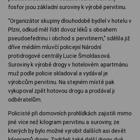
fosfor jsou základní suroviny k výrobě pervitinu.
"Organizátor skupiny dlouhodobě bydlel v hotelu v
Plzni, odkud měl řídit dovoz léků s obsahem
pseudoefedrinu i obchod s pervitinem," sdělila již
dříve médiím mluvčí policejní Národní
protidrogové centrály Lucie Šmoldasová.
Suroviny k výrobě drogy v hotelovém apartmánu
muž podle policie skladoval a vydával je
výrobcům pervitinu. Na stejném místě pak
vykupoval zpět hotovou drogu a prodával ji
odběratelům.
Policisté při domovních prohlídkách zajistili mimo
jiné více než kilogram pervitinu a suroviny, ze
kterých by bylo možné vyrobit dalších asi devět
kilogramů drogy. Zadrželi také další drogy, dvě