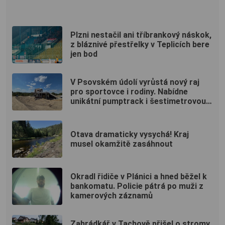
Plzni nestačil ani tříbrankový náskok,
z bláznivé přestřelky v Teplicích bere
jen bod
V Psovském údolí vyrůstá nový raj
pro sportovce i rodiny. Nabídne
unikátní pumptrack i šestimetrovou
vyhlídku
Otava dramaticky vysychá! Kraj
musel okamžitě zasáhnout
Okradl řidiče v Plánici a hned běžel k
bankomatu. Policie pátrá po muži z
kamerových záznamů
Zahrádkář v Tachově přišel o stromy.