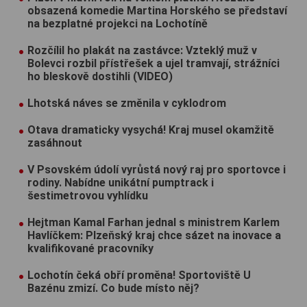
obsazená komedie Martina Horského se představí
na bezplatné projekci na Lochotíně
Rozčílil ho plakát na zastávce: Vzteklý muž v
Bolevci rozbil přístřešek a ujel tramvají, strážníci
ho bleskově dostihli (VIDEO)
Lhotská náves se změnila v cyklodrom
Otava dramaticky vysychá! Kraj musel okamžitě
zasáhnout
V Psovském údolí vyrůstá nový raj pro sportovce i
rodiny. Nabídne unikátní pumptrack i
šestimetrovou vyhlídku
Hejtman Kamal Farhan jednal s ministrem Karlem
Havlíčkem: Plzeňský kraj chce sázet na inovace a
kvalifikované pracovníky
Lochotín čeká obří proměna! Sportoviště U
Bazénu zmizí. Co bude místo něj?