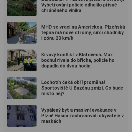
Vyšetřování policie odhalilo přísně
chráněného viníka
MHD se vrací na Americkou. Plzeňská
tepna má nové stromy, širší chodníky
i zónu 20 km/h
Krvavý konflikt v Klatovech. Muž
bodnul rivala do břicha, policie ho
dopadla do dvou hodin
Lochotín čeká obří proměna!
Sportoviště U Bazénu zmizí. Co bude
místo něj?
Vypálený byt a masivní evakuace v
Plzni! Hasiči zachraňovali obyvatele v
maskách