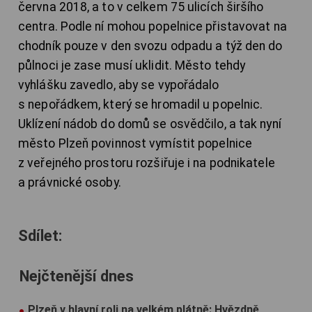
června 2018, a to v celkem 75 ulicích širšího
centra. Podle ní mohou popelnice přistavovat na
chodník pouze v den svozu odpadu a týž den do
půlnoci je zase musí uklidit. Město tehdy
vyhlášku zavedlo, aby se vypořádalo
s nepořádkem, který se hromadil u popelnic.
Uklízení nádob do domů se osvědčilo, a tak nyní
město Plzeň povinnost vymístit popelnice
z veřejného prostoru rozšiřuje i na podnikatele
a právnické osoby.
Sdílet:
Nejčtenější dnes
Plzeň v hlavní roli na velkém plátně: Hvězdně