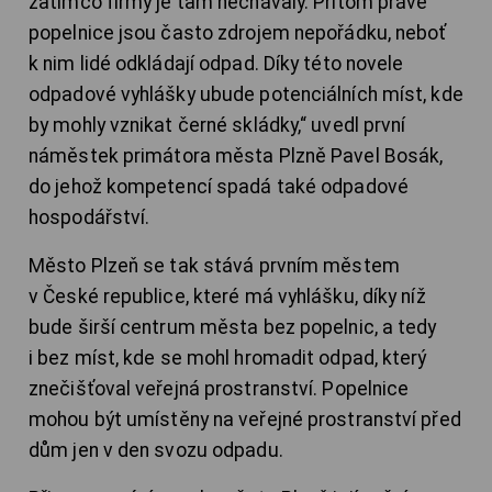
zatímco firmy je tam nechávaly. Přitom právě
popelnice jsou často zdrojem nepořádku, neboť
k nim lidé odkládají odpad. Díky této novele
odpadové vyhlášky ubude potenciálních míst, kde
by mohly vznikat černé skládky,“ uvedl první
náměstek primátora města Plzně Pavel Bosák,
do jehož kompetencí spadá také odpadové
hospodářství.
Město Plzeň se tak stává prvním městem
v České republice, které má vyhlášku, díky níž
bude širší centrum města bez popelnic, a tedy
i bez míst, kde se mohl hromadit odpad, který
znečišťoval veřejná prostranství. Popelnice
mohou být umístěny na veřejné prostranství před
dům jen v den svozu odpadu.