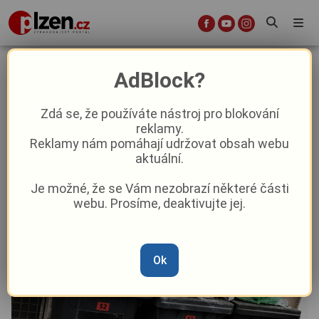
Zastupitelé rozhodli: Veřejná místa
AdBlock?
v širším centru Plzně budou bez
popelnic
Zdá se, že používáte nástroj pro blokování
reklamy.
Reklamy nám pomáhají udržovat obsah webu
Aktuálně
Z Plzně
aktuální.
Je možné, že se Vám nezobrazí některé části
Od
Marie Osvaldová
–
11. 11. 2025
|
06:49
webu. Prosíme, deaktivujte jej.
Ok