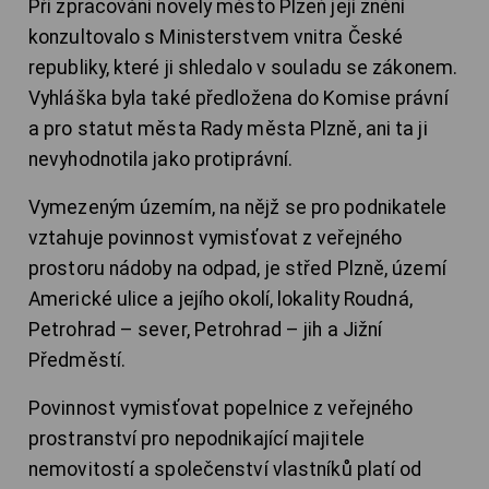
Při zpracování novely město Plzeň její znění
konzultovalo s Ministerstvem vnitra České
republiky, které ji shledalo v souladu se zákonem.
Vyhláška byla také předložena do Komise právní
a pro statut města Rady města Plzně, ani ta ji
nevyhodnotila jako protiprávní.
Vymezeným územím, na nějž se pro podnikatele
vztahuje povinnost vymisťovat z veřejného
prostoru nádoby na odpad, je střed Plzně, území
Americké ulice a jejího okolí, lokality Roudná,
Petrohrad – sever, Petrohrad – jih a Jižní
Předměstí.
Povinnost vymisťovat popelnice z veřejného
prostranství pro nepodnikající majitele
nemovitostí a společenství vlastníků platí od